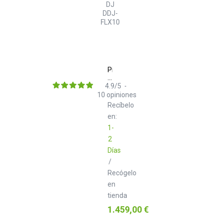
Pioneer
DJ
DDJ-
4.9
/
5
-
FLX10
10
opiniones
Recíbelo
en:
1-
2
Días
/
Recógelo
en
tienda
Precio
1.459,00 €