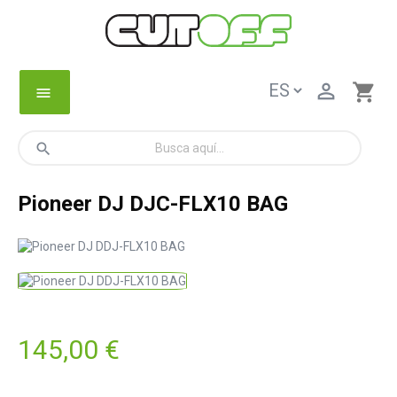

shopping_cart
menu
search
Pioneer DJ DJC-FLX10 BAG
145,00 €