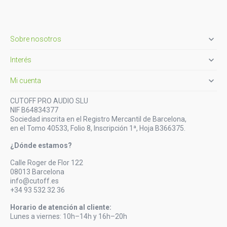

Sobre nosotros

Interés

Mi cuenta
CUTOFF PRO AUDIO SLU
NIF B64834377
Sociedad inscrita en el Registro Mercantil de Barcelona,
en el Tomo 40533, Folio 8, Inscripción 1ª, Hoja B366375.
¿Dónde estamos?
Calle Roger de Flor 122
08013 Barcelona
info@cutoff.es
+34 93 532 32 36
Horario de atención al cliente:
Lunes a viernes: 10h–14h y 16h–20h