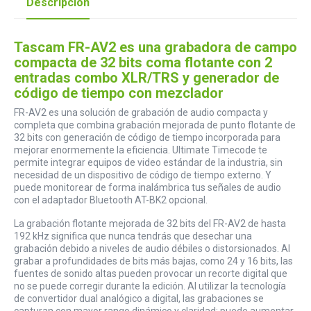
Descripción
Tascam FR-AV2 es una grabadora de campo
compacta de 32 bits coma flotante con 2
entradas combo XLR/TRS y generador de
código de tiempo con mezclador
FR-AV2 es una solución de grabación de audio compacta y
completa que combina grabación mejorada de punto flotante de
32 bits con generación de código de tiempo incorporada para
mejorar enormemente la eficiencia. Ultimate Timecode te
permite integrar equipos de video estándar de la industria, sin
necesidad de un dispositivo de código de tiempo externo. Y
puede monitorear de forma inalámbrica tus señales de audio
con el adaptador Bluetooth AT-BK2 opcional.
La grabación flotante mejorada de 32 bits del FR-AV2 de hasta
192 kHz significa que nunca tendrás que desechar una
grabación debido a niveles de audio débiles o distorsionados. Al
grabar a profundidades de bits más bajas, como 24 y 16 bits, las
fuentes de sonido altas pueden provocar un recorte digital que
no se puede corregir durante la edición. Al utilizar la tecnología
de convertidor dual analógico a digital, las grabaciones se
capturan con mayor rango dinámico y claridad: puede aumentar