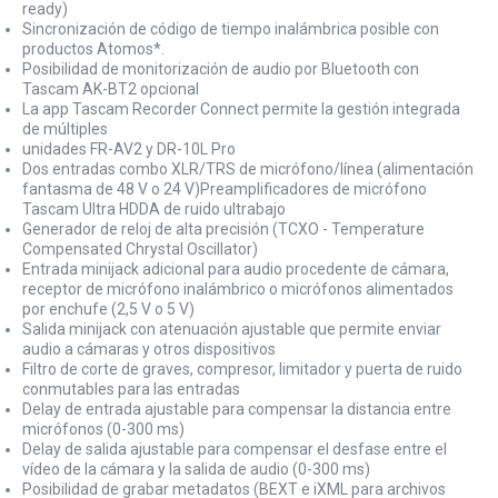
ready)
Sincronización de código de tiempo inalámbrica posible con
productos Atomos*.
Posibilidad de monitorización de audio por Bluetooth con
Tascam AK-BT2 opcional
La app Tascam Recorder Connect permite la gestión integrada
de múltiples
unidades FR-AV2 y DR-10L Pro
Dos entradas combo XLR/TRS de micrófono/línea (alimentación
fantasma de 48 V o 24 V)Preamplificadores de micrófono
Tascam Ultra HDDA de ruido ultrabajo
Generador de reloj de alta precisión (TCXO - Temperature
Compensated Chrystal Oscillator)
Entrada minijack adicional para audio procedente de cámara,
receptor de micrófono inalámbrico o micrófonos alimentados
por enchufe (2,5 V o 5 V)
Salida minijack con atenuación ajustable que permite enviar
audio a cámaras y otros dispositivos
Filtro de corte de graves, compresor, limitador y puerta de ruido
conmutables para las entradas
Delay de entrada ajustable para compensar la distancia entre
micrófonos (0-300 ms)
Delay de salida ajustable para compensar el desfase entre el
vídeo de la cámara y la salida de audio (0-300 ms)
Posibilidad de grabar metadatos (BEXT e iXML para archivos