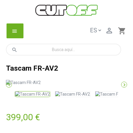

shopping_cart
menu
search
Tascam FR-AV2


399,00 €