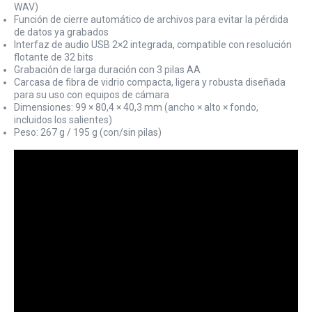
WAV)
Función de cierre automático de archivos para evitar la pérdida
de datos ya grabados
Interfaz de audio USB 2×2 integrada, compatible con resolución
flotante de 32 bits
Grabación de larga duración con 3 pilas AA
Carcasa de fibra de vidrio compacta, ligera y robusta diseñada
para su uso con equipos de cámara
Dimensiones: 99 × 80,4 × 40,3 mm (ancho × alto × fondo,
incluidos los salientes)
Peso: 267 g / 195 g (con/sin pilas)