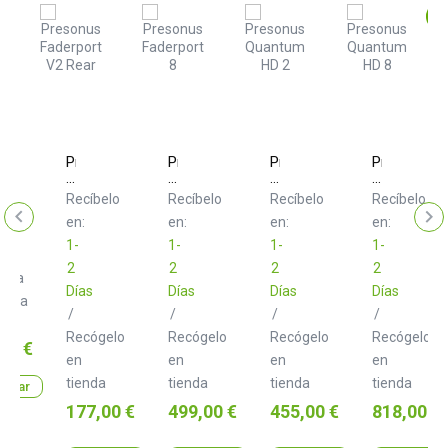
er
Presonus
Presonus
Presonus
Presonus
o
Faderport
Faderport
Quantum
Quantum
V2
8
HD
HD
Recíbelo
Recíbelo
Recíbelo
Recíbelo
2
8
en:
en:
en:
en:
1-
1-
1-
1-
2
2
2
2
arga
Días
Días
Días
Días
iata
/
/
/
/
o
0 €
Recógelo
Recógelo
Recógelo
Recógelo
o
00 €
en
en
en
en
tienda
tienda
tienda
tienda
prar
Precio
Precio
Precio
Precio
177,00 €
499,00 €
455,00 €
818,00 €