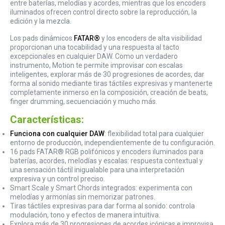
entre baterías, melodías y acordes, mientras que los encoders
iluminados ofrecen control directo sobre la reproducción, la
edición y la mezcla.
Los pads dinámicos
FATAR®
y los encoders de alta visibilidad
proporcionan una tocabilidad y una respuesta al tacto
excepcionales en cualquier DAW. Como un verdadero
instrumento, Motion te permite improvisar con escalas
inteligentes, explorar más de 30 progresiones de acordes, dar
forma al sonido mediante tiras táctiles expresivas y mantenerte
completamente inmerso en la composición, creación de beats,
finger drumming, secuenciación y mucho más.
Características:
Funciona con cualquier DAW
: flexibilidad total para cualquier
entorno de producción, independientemente de tu configuración.
16 pads FATAR® RGB polifónicos y encoders iluminados para
baterías, acordes, melodías y escalas: respuesta contextual y
una sensación táctil inigualable para una interpretación
expresiva y un control preciso.
Smart Scale y Smart Chords integrados: experimenta con
melodías y armonías sin memorizar patrones.
Tiras táctiles expresivas para dar forma al sonido: controla
modulación, tono y efectos de manera intuitiva.
Explora más de 30 progresiones de acordes icónicas e improvisa