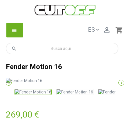

shopping_cart
menu
search
Fender Motion 16


269,00 €