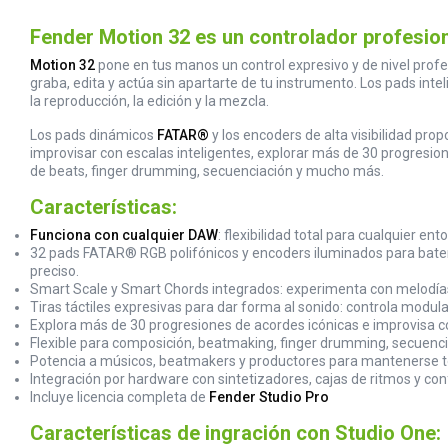
Fender Motion 32 es un controlador profesio
Motion 32
pone en tus manos un control expresivo y de nivel profes
graba, edita y actúa sin apartarte de tu instrumento. Los pads int
la reproducción, la edición y la mezcla.
Los pads dinámicos
FATAR®
y los encoders de alta visibilidad pr
improvisar con escalas inteligentes, explorar más de 30 progresi
de beats, finger drumming, secuenciación y mucho más.
Características:
Funciona con cualquier DAW
: flexibilidad total para cualquier e
32 pads FATAR® RGB polifónicos y encoders iluminados para batería
preciso.
Smart Scale y Smart Chords integrados: experimenta con melodía
Tiras táctiles expresivas para dar forma al sonido: controla modula
Explora más de 30 progresiones de acordes icónicas e improvisa 
Flexible para composición, beatmaking, finger drumming, secuenciac
Potencia a músicos, beatmakers y productores para mantenerse tot
Integración por hardware con sintetizadores, cajas de ritmos y conf
Incluye licencia completa de
Fender Studio Pro
Características de ingración con Studio One: