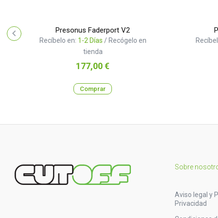
Presonus Faderport V2
P
Recíbelo en:
1-2 Días
/ Recógelo en
Recíbel
tienda
Precio
177,00 €
Comprar
Sobre nosotr
Aviso legal y P
Privacidad