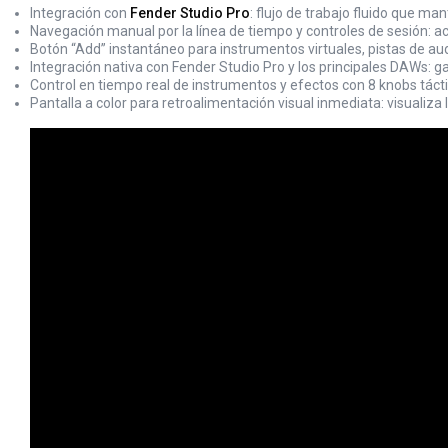
Integración con
Fender Studio Pro
: flujo de trabajo fluido que ma
Navegación manual por la línea de tiempo y controles de sesión: ac
Botón “Add” instantáneo para instrumentos virtuales, pistas de aud
Integración nativa con Fender Studio Pro y los principales DAWs: g
Control en tiempo real de instrumentos y efectos con 8 knobs táctil
Pantalla a color para retroalimentación visual inmediata: visualiza l