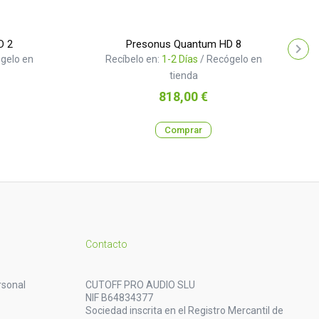
D 2
Presonus Quantum HD 8
gelo en
Recíbelo en:
1-2 Días
/ Recógelo en
tienda
Precio
818,00 €
Comprar
Contacto
rsonal
CUTOFF PRO AUDIO SLU
NIF B64834377
Sociedad inscrita en el Registro Mercantil de