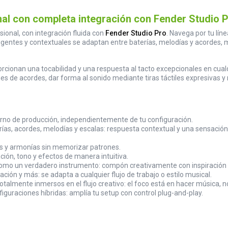
nal con completa integración con Fender Studio 
ional, con integración fluida con
Fender Studio Pro
. Navega por tu lín
eligentes y contextuales se adaptan entre baterías, melodías y acordes,
oporcionan una tocabilidad y una respuesta al tacto excepcionales en c
ones de acordes, dar forma al sonido mediante tiras táctiles expresiva
ntorno de producción, independientemente de tu configuración.
s, acordes, melodías y escalas: respuesta contextual y una sensación tá
s y armonías sin memorizar patrones.
ción, tono y efectos de manera intuitiva.
como un verdadero instrumento: compón creativamente con inspiración 
ión y más: se adapta a cualquier flujo de trabajo o estilo musical.
almente inmersos en el flujo creativo: el foco está en hacer música, 
iguraciones híbridas: amplía tu setup con control plug-and-play.