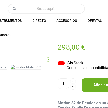
search
NSTRUMENTOS
DIRECTO
ACCESORIOS
OFERTAS
tion 32
298,00 €

Sin Stock.
Consulta la disponibilida
Añadir a
Motion 32 de Fender es un 
Fender Studio Pro y compat