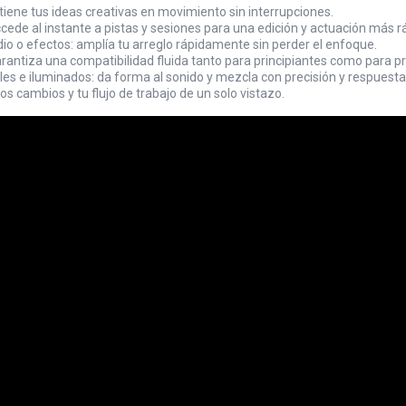
ntiene tus ideas creativas en movimiento sin interrupciones.
cede al instante a pistas y sesiones para una edición y actuación más r
io o efectos: amplía tu arreglo rápidamente sin perder el enfoque.
arantiza una compatibilidad fluida tanto para principiantes como para p
es e iluminados: da forma al sonido y mezcla con precisión y respuesta t
os cambios y tu flujo de trabajo de un solo vistazo.