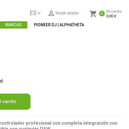

Mi carrito
shopping_cart
Iniciar sesión
0
0,00 €
MARCAS
PIONEER DJ | ALPHATHETA
d.
l carrito
controlador profesional con completa integración con
ible con cualquier DAW