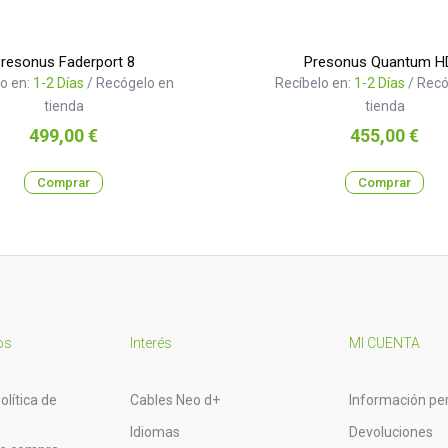
resonus Faderport 8
Presonus Quantum H
o en:
1-2 Días
/ Recógelo en
Recíbelo en:
1-2 Días
/ Recó
tienda
tienda
Precio
Precio
499,00 €
455,00 €
Comprar
Comprar
os
Interés
MI CUENTA
olítica de
Cables Neo d+
Información pe
Idiomas
Devoluciones