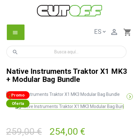

shopping_cart
menu
search
Native Instruments Traktor X1 MK3
+ Modular Bag Bundle
Promo


Oferta
259,00 €
254,00 €