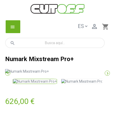

shopping_cart
menu
search
Numark Mixstream Pro+


626,00 €