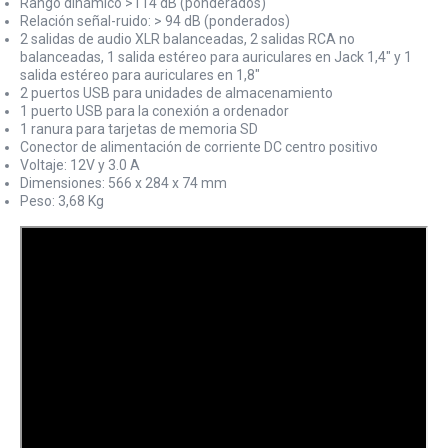
Rango dinámico >114 dB (ponderados)
Relación señal-ruido: > 94 dB (ponderados)
2 salidas de audio XLR balanceadas, 2 salidas RCA no
balanceadas, 1 salida estéreo para auriculares en Jack 1,4" y 1
salida estéreo para auriculares en 1,8"
2 puertos USB para unidades de almacenamiento
1 puerto USB para la conexión a ordenador
1 ranura para tarjetas de memoria SD
Conector de alimentación de corriente DC centro positivo
Voltaje: 12V y 3.0 A
Dimensiones: 566 x 284 x 74 mm
Peso: 3,68 Kg