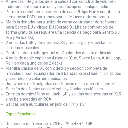
Altavoces integrados de alta calidad con conctrol de volumen
independiente para un uso y monitoraje en cualquier sitio
Permite conectarse al sistema de casa Philips Hue y cuenta con
iluminación DMX para show visual de luces automatizada
Modo ordenador para utilizarlo como controlador de software
para Serato DJ y Virtual DJ (Serato DJ Lite es compatible de
forma gratuita, se requiere una licencia de pago para Serato DJ
Pro y Virtual DJ)
2 entradas USB y de memoria SD para cargar y mezclar las
librerías musicales
Pantalla táctil multi-gestual de 7 pulgadas de alta definición
4 pads de doble capa con 4 modos (Cue, Saved Loop, Auto Loop,
Roll) en cada uno de los 2 decks
Plantilla clásica de DJ con 2 decks y sección completa de
mezclador con ecualizador de 3 bandas, crossfader, filtro, knobs
y controles de volumen dedicados
Jog wheels de 6 pulgadas con función de scratch inteligente
Sección de efectos con 4 efectos y 2 palancas táctiles
Entrada de micrófono en Jack 1,4" y salidas balanceadas en XLR
y no balanceadas en RCA
Salidas para auriculares en jack de 1,4” y 1,8”
Especificaciones:
Respuesta de frecuencia: 20 Hz - 20 kHz +/- 1dB