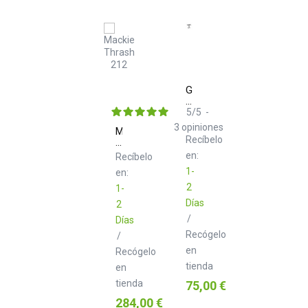
Gravity
KSX
2
5
/
5
-
RD
3
opiniones
Mackie
Set
Recíbelo
Thrash
soporte
212
en:
y
Recíbelo
bandeja
1-
en:
2
1-
Días
2
/
Días
Recógelo
/
en
Recógelo
tienda
en
tienda
Precio
75,00 €
Precio
284,00 €