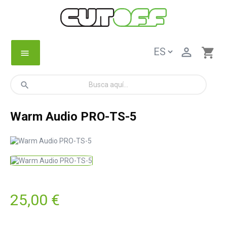

shopping_cart
menu
search
Warm Audio PRO-TS-5
25,00 €