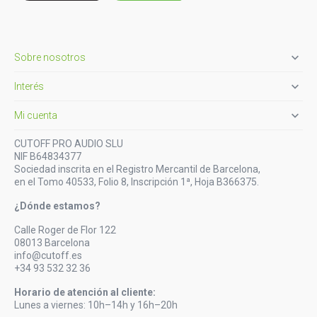

Sobre nosotros

Interés

Mi cuenta
CUTOFF PRO AUDIO SLU
NIF B64834377
Sociedad inscrita en el Registro Mercantil de Barcelona,
en el Tomo 40533, Folio 8, Inscripción 1ª, Hoja B366375.
¿Dónde estamos?
Calle Roger de Flor 122
08013 Barcelona
info@cutoff.es
+34 93 532 32 36
Horario de atención al cliente:
Lunes a viernes: 10h–14h y 16h–20h