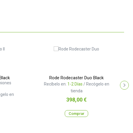
Black
Rode Rodecaster Duo Black
niones
Recíbelo en:
1-2 Días
/ Recógelo en
tienda
gelo en
Precio
398,00 €
Comprar