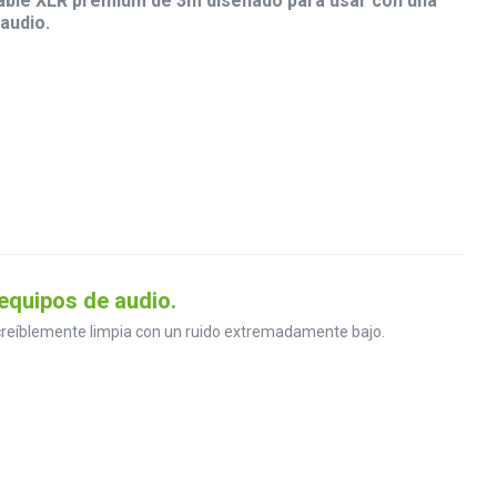
cable XLR premium de 3m diseñado para usar con una
audio.
equipos de audio.
ncreíblemente limpia con un ruido extremadamente bajo.