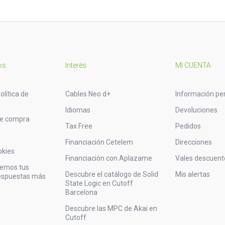
os
Interés
MI CUENTA
olítica de
Cables Neo d+
Información pe
Idiomas
Devoluciones
de compra
Tax Free
Pedidos
Financiación Cetelem
Direcciones
okies
Financiación con Aplazame
Vales descuent
vemos tus
Descubre el catálogo de Solid
Mis alertas
respuestas más
State Logic en Cutoff
Barcelona
Descubre las MPC de Akai en
Cutoff