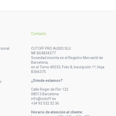
Contacto
rsonal
CUTOFF PRO AUDIO SLU
NIF B64834377
Sociedad inscrita en el Registro Mercantil de
Barcelona,
en el Tomo 40533, Folio 8, Inscripción 1ª, Hoja
B366375.
¿Dónde estamos?
o
Calle Roger de Flor 122
08013 Barcelona
info@cutoff.es
+34 93 532 32 36
Horario de atención al cliente: