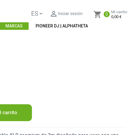

Mi carrito
shopping_cart
Iniciar sesión
0
0,00 €
MARCAS
PIONEER DJ | ALPHATHETA
l carrito