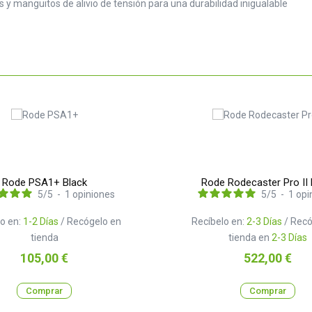
s y manguitos de alivio de tensión para una durabilidad inigualable
Rode PSA1+ Black
Rode Rodecaster Pro II 
5
/
5
-
1
opiniones
5
/
5
-
1
opi
o en:
1-2 Días
/ Recógelo en
Recíbelo en:
2-3 Días
/ Recó
tienda
tienda en
2-3 Días
Precio
Precio
105,00 €
522,00 €
Comprar
Comprar