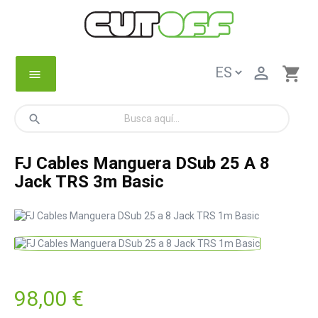

shopping_cart
menu
search
FJ Cables Manguera DSub 25 A 8
Jack TRS 3m Basic
98,00 €