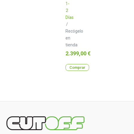
1-
2
Días
/
Recógelo
en
tienda
Precio
2.399,00 €
Comprar