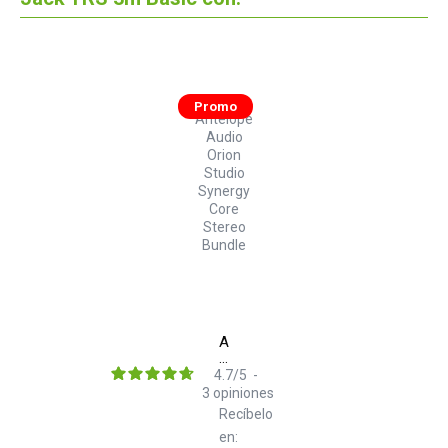
Promo
Antelope
Audio
Orion
4.7
/
5
-
Studio
3
opiniones
Synergy
Recíbelo
Core
en: