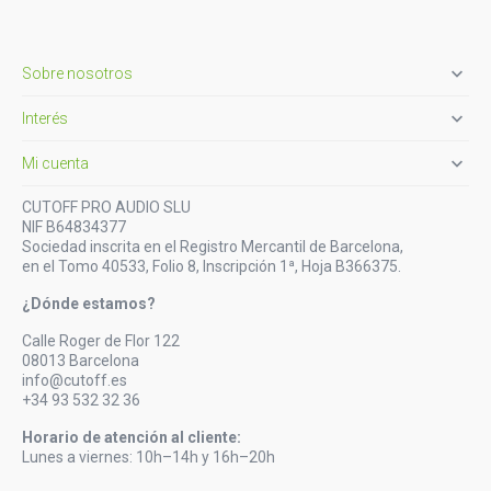

Sobre nosotros

Interés

Mi cuenta
CUTOFF PRO AUDIO SLU
NIF B64834377
Sociedad inscrita en el Registro Mercantil de Barcelona,
en el Tomo 40533, Folio 8, Inscripción 1ª, Hoja B366375.
¿Dónde estamos?
Calle Roger de Flor 122
08013 Barcelona
info@cutoff.es
+34 93 532 32 36
Horario de atención al cliente:
Lunes a viernes: 10h–14h y 16h–20h