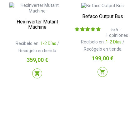
Befaco Output Bus
Hexinverter Mutant
Machine
5
/
5
-
1
opiniones
Recíbelo en:
1-2 Días
/
Recíbelo en:
1-2 Días
/
Recógelo en tienda
Recógelo en tienda
Precio
199,00 €
Precio
359,00 €
shopping_cart
shopping_cart