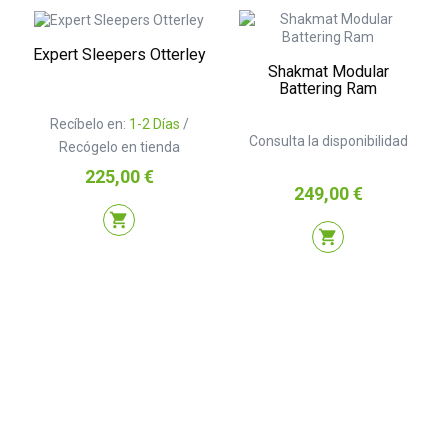
Expert Sleepers Otterley
Shakmat Modular
Battering Ram
Recíbelo en:
1-2 Días
/
Consulta la disponibilidad
Recógelo en tienda
Precio
225,00 €
Precio
249,00 €
shopping_cart
shopping_cart