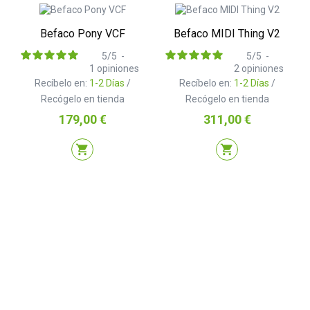
Befaco Pony VCF
Befaco MIDI Thing V2
5
/
5
-
5
/
5
-
1
opiniones
2
opiniones
Recíbelo en:
1-2 Días
/
Recíbelo en:
1-2 Días
/
Recógelo en tienda
Recógelo en tienda
Precio
Precio
179,00 €
311,00 €
shopping_cart
shopping_cart