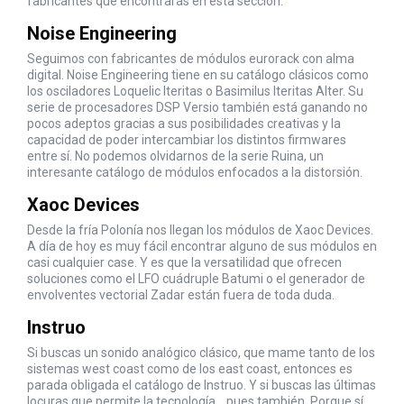
fabricantes que encontrarás en esta sección.
Noise Engineering
Seguimos con fabricantes de módulos eurorack con alma
digital. Noise Engineering tiene en su catálogo clásicos como
los osciladores Loquelic Iteritas o Basimilus Iteritas Alter. Su
serie de procesadores DSP Versio también está ganando no
pocos adeptos gracias a sus posibilidades creativas y la
capacidad de poder intercambiar los distintos firmwares
entre sí. No podemos olvidarnos de la serie Ruina, un
interesante catálogo de módulos enfocados a la distorsión.
Xaoc Devices
Desde la fría Polonía nos llegan los módulos de Xaoc Devices.
A día de hoy es muy fácil encontrar alguno de sus módulos en
casi cualquier case. Y es que la versatilidad que ofrecen
soluciones como el LFO cuádruple Batumi o el generador de
envolventes vectorial Zadar están fuera de toda duda.
Instruo
Si buscas un sonido analógico clásico, que mame tanto de los
sistemas west coast como de los east coast, entonces es
parada obligada el catálogo de Instruo. Y si buscas las últimas
locuras que permite la tecnología... pues también. Porque sí,