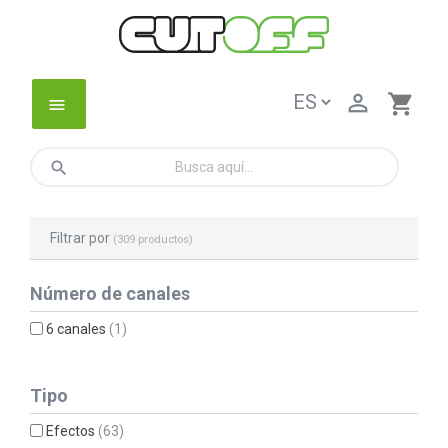

shopping_cart
menu
search
Filtrar por
(309 productos)
Número de canales
6 canales
(1)
Tipo
Efectos
(63)