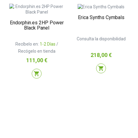
Erica Synths Cymbals
Endorphin.es 2HP Power
Black Panel
Consulta la disponibilidad
Recíbelo en:
1-2 Días
/
Recógelo en tienda
Precio
218,00 €
Precio
111,00 €
shopping_cart
shopping_cart