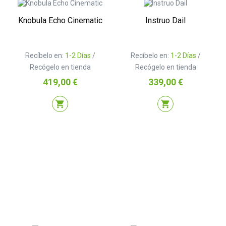
Knobula Echo Cinematic
Instruo Dail
Recíbelo en:
1-2 Días
/
Recíbelo en:
1-2 Días
/
Recógelo en tienda
Recógelo en tienda
Precio
Precio
419,00 €
339,00 €
shopping_cart
shopping_cart