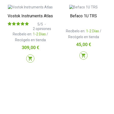
Vostok Instruments Atlas
Befaco 1U TRS
5
/
5
-
2
opiniones
Recíbelo en:
1-2 Días
/
Recíbelo en:
1-2 Días
/
Recógelo en tienda
Recógelo en tienda
Precio
45,00 €
Precio
309,00 €
shopping_cart
shopping_cart