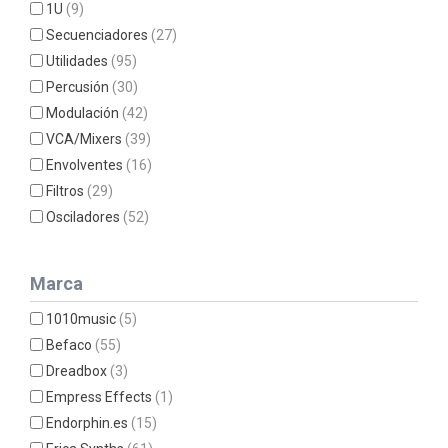
1U
(9)
Secuenciadores
(27)
Utilidades
(95)
Percusión
(30)
Modulación
(42)
VCA/Mixers
(39)
Envolventes
(16)
Filtros
(29)
Osciladores
(52)
Marca
1010music
(5)
Befaco
(55)
Dreadbox
(3)
Empress Effects
(1)
Endorphin.es
(15)