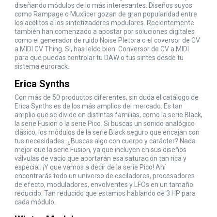
diseñando módulos de lo más interesantes. Diseños suyos
como Rampage o Muxlicer gozan de gran popularidad entre
los acólitos a los sintetizadores modulares. Recientemente
también han comenzado a apostar por soluciones digitales
como el generador de ruido Noise Pletora o el coversor de CV
a MIDI CV Thing. Si, has leído bien: Conversor de CV a MIDI
para que puedas controlar tu DAW o tus sintes desde tu
sistema eurorack.
Erica Synths
Con más de 50 productos diferentes, sin duda el catálogo de
Erica Synths es de los más amplios del mercado. Es tan
amplio que se divide en distintas familias, como la serie Black,
la serie Fusion o la serie Pico. Si buscas un sonido analógico
clásico, los módulos de la serie Black seguro que encajan con
tus necesidades. ¿Buscas algo con cuerpo y carácter? Nada
mejor que la serie Fusion, ya que incluyen en sus diseños
válvulas de vacío que aportarán esa saturación tan rica y
especial. ¡Y que vamos a decir de la serie Pico! Ahí
encontrarás todo un universo de osciladores, procesadores
de efecto, moduladores, envolventes y LFOs en un tamaño
reducido. Tan reducido que estamos hablando de 3 HP para
cada módulo.