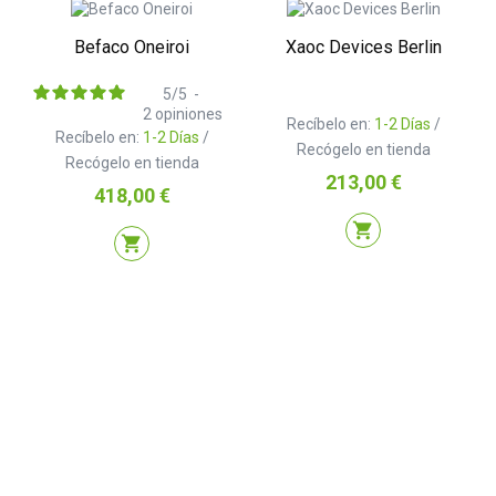
Befaco Oneiroi
Xaoc Devices Berlin
5
/
5
-
2
opiniones
Recíbelo en:
1-2 Días
/
Recíbelo en:
1-2 Días
/
Recógelo en tienda
Recógelo en tienda
Precio
213,00 €
Precio
418,00 €
shopping_cart
shopping_cart