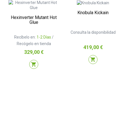
Knobula Kickain
Hexinverter Mutant Hot
Glue
Consulta la disponibilidad
Recíbelo en:
1-2 Días
/
Recógelo en tienda
Precio
419,00 €
Precio
329,00 €
shopping_cart
shopping_cart