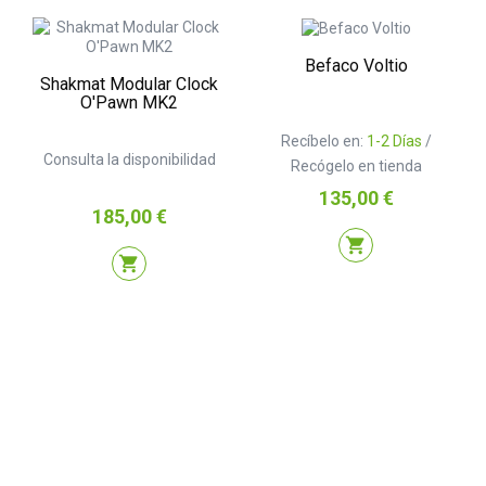
Befaco Voltio
Shakmat Modular Clock
O'Pawn MK2
Recíbelo en:
1-2 Días
/
Consulta la disponibilidad
Recógelo en tienda
Precio
135,00 €
Precio
185,00 €
shopping_cart
shopping_cart