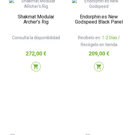
Shakmat Modular
Endorphin.es New
Archer's Rig
Godspeed Black Panel
Consulta la disponibilidad
Recíbelo en:
1-2 Días
/
Recógelo en tienda
Precio
Precio
272,00 €
209,00 €
shopping_cart
shopping_cart