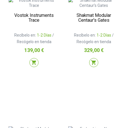
Vostok Instruments
Shakmat Modular
Trace
Centaur's Gates
Recíbelo en:
1-2 Días
/
Recíbelo en:
1-2 Días
/
Recógelo en tienda
Recógelo en tienda
Precio
Precio
139,00 €
329,00 €
shopping_cart
shopping_cart