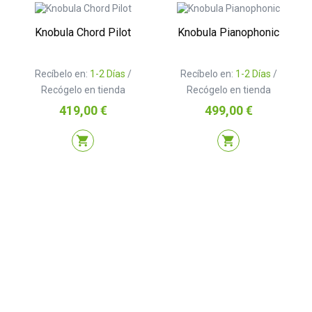
Knobula Chord Pilot
Knobula Pianophonic
Recíbelo en:
1-2 Días
/
Recíbelo en:
1-2 Días
/
Recógelo en tienda
Recógelo en tienda
Precio
Precio
419,00 €
499,00 €
shopping_cart
shopping_cart