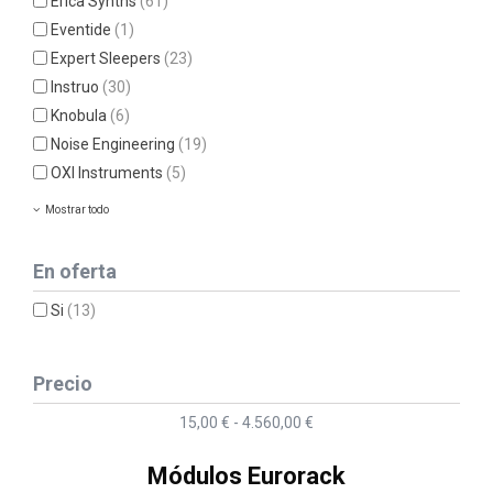
Erica Synths
(61)
Eventide
(1)
Expert Sleepers
(23)
Instruo
(30)
Knobula
(6)
Noise Engineering
(19)
OXI Instruments
(5)
Mostrar todo
En oferta
Si
(13)
Precio
15,00 € - 4.560,00 €
Módulos Eurorack