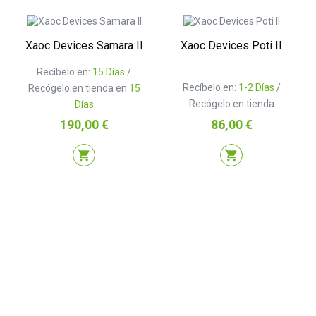
Xaoc Devices Samara II
Xaoc Devices Poti II
Recíbelo en:
15 Días
/
Recíbelo en:
1-2 Días
/
Recógelo en tienda en
15
Recógelo en tienda
Días
Precio
Precio
190,00 €
86,00 €
shopping_cart
shopping_cart