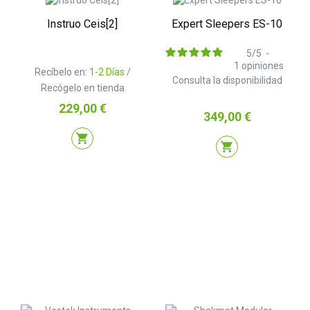
Instruo Ceis[2]
Expert Sleepers ES-10
5
/
5
-
1
opiniones
Recíbelo en:
1-2 Días
/
Consulta la disponibilidad
Recógelo en tienda
Precio
229,00 €
Precio
349,00 €
shopping_cart
shopping_cart