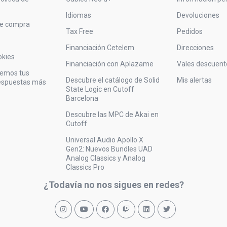
Idiomas
Devoluciones
de compra
Tax Free
Pedidos
Financiación Cetelem
Direcciones
okies
Financiación con Aplazame
Vales descuent
vemos tus
Descubre el catálogo de Solid
Mis alertas
respuestas más
State Logic en Cutoff
Barcelona
Descubre las MPC de Akai en
Cutoff
Universal Audio Apollo X
Gen2: Nuevos Bundles UAD
Analog Classics y Analog
Classics Pro
¿Todavía no nos sigues en redes?