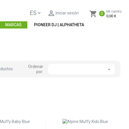

Mi carrito
shopping_cart
Iniciar sesión
0
0,00 €
MARCAS
PIONEER DJ | ALPHATHETA
Ordenar
oductos.

por: