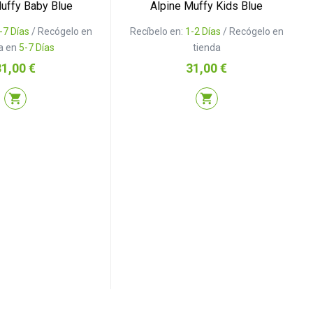
uffy Baby Blue
Alpine Muffy Kids Blue
-7 Días
/ Recógelo en
Recíbelo en:
1-2 Días
/ Recógelo en
a en
5-7 Días
tienda
recio
Precio
31,00 €
31,00 €
shopping_cart
shopping_cart