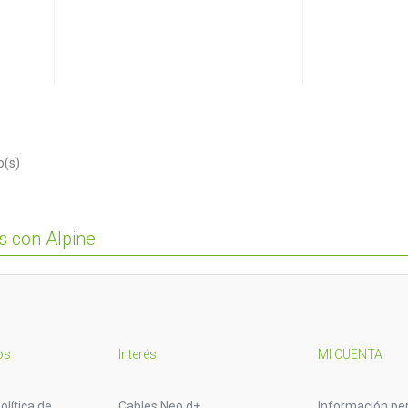
o(s)
s con Alpine
os
Interés
MI CUENTA
olítica de
Cables Neo d+
Información pe