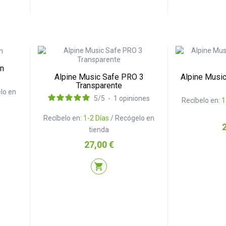
en
Alpine Music Safe PRO 3
Alpine Musi
Transparente
lo en
5
/
5
-
1
opiniones
Recíbelo en:
1
Recíbelo en:
1-2 Días
/ Recógelo en
P
tienda
Precio
27,00 €
shopping_cart