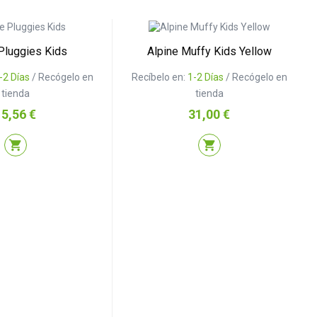
Pluggies Kids
Alpine Muffy Kids Yellow
-2 Días
/ Recógelo en
Recíbelo en:
1-2 Días
/ Recógelo en
tienda
tienda
recio
Precio
15,56 €
31,00 €
shopping_cart
shopping_cart