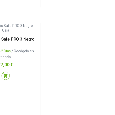
c Safe PRO 3 Negro
-2 Días
/ Recógelo en
tienda
recio
27,00 €
shopping_cart