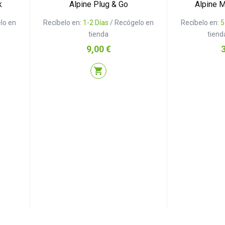
k
Alpine Plug & Go
Alpine M
lo en
Recíbelo en:
1-2 Días
/ Recógelo en
Recíbelo en:
5
tienda
tiend
Precio
P
9,00 €
shopping_cart