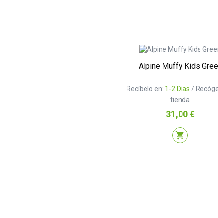
Alpine Muffy Kids Gre
Recíbelo en:
1-2 Días
/ Recóge
tienda
Precio
31,00 €
shopping_cart