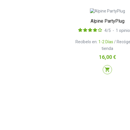
Alpine PartyPlug
4
/
5
-
1
opini
Recíbelo en:
1-2 Días
/ Recóge
tienda
Precio
16,00 €
shopping_cart