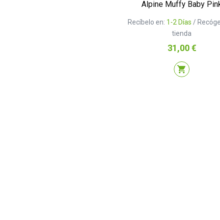
Alpine Muffy Baby Pin
Recíbelo en:
1-2 Días
/ Recóge
tienda
Precio
31,00 €
shopping_cart