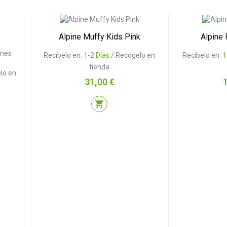
Alpine Muffy Kids Pink
Alpine 
ones
Recíbelo en:
1-2 Días
/ Recógelo en
Recíbelo en:
1
tienda
lo en
Precio
P
31,00 €
shopping_cart