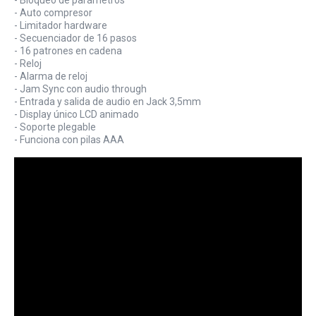
- Auto compresor
- Limitador hardware
- Secuenciador de 16 pasos
- 16 patrones en cadena
- Reloj
- Alarma de reloj
- Jam Sync con audio through
- Entrada y salida de audio en Jack 3,5mm
- Display único LCD animado
- Soporte plegable
- Funciona con pilas AAA