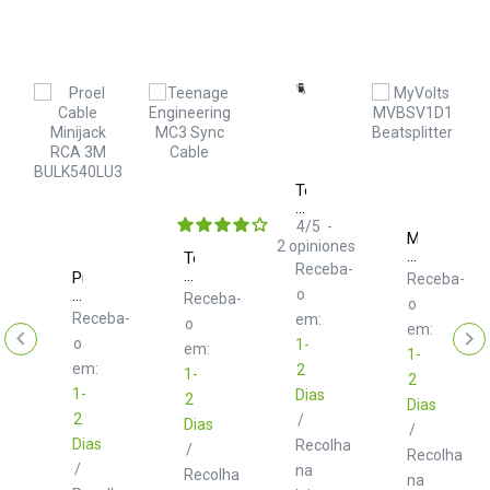
Teenage
Engineering
Pro
4
/
5
-
MyVolts
Case
2
opiniones
MVBSV1D1
lts
Teenage
CA
Receba-
Beatsplitter
PV1C1
Engineering
Proel
X
Receba-
MC3
Cable
Black
o
ba-
Receba-
o
Sync
Minijack
Receba-
em:
o
Cable
RCA
em:
o
1-
3M
em:
1-
BULK540LU3
em:
2
1-
2
1-
Dias
2
Dias
2
/
Dias
/
Dias
Recolha
/
Recolha
/
na
lha
Recolha
na