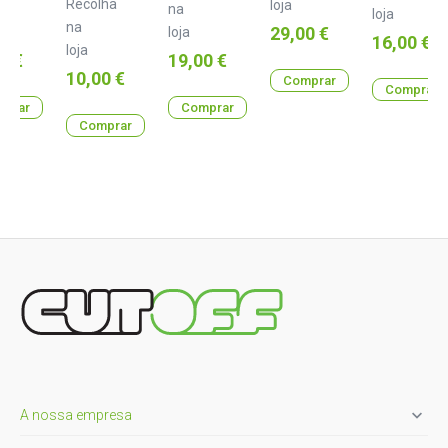
Recolha
loja
na
loja
na
Preço
29,00 €
loja
Preço
16,00 €
loja
Preço
0 €
19,00 €
Preço
10,00 €
Comprar
Comprar
prar
Comprar
Comprar

A nossa empresa