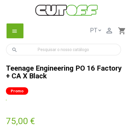

shopping_cart
menu
search
Teenage Engineering PO 16 Factory
+ CA X Black
Promo
75,00 €