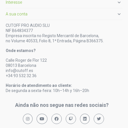

Interesse

A sua conta
CUTOFF PRO AUDIO SLU
NIF B64834377
Empresa inscrita no Registo Mercantil de Barcelona,
no Volume 40533, Folio 8, 1ª Entrada, Página B366375.
Onde estamos?
Calle Roger de Flor 122
08013 Barcelona
info@cutoff.es
+34 93 532 32 36
Horário de atendimento ao cliente:
De segunda a sexta-feira: 10h–14h y 16h–20h
Ainda não nos segue nas redes sociais?