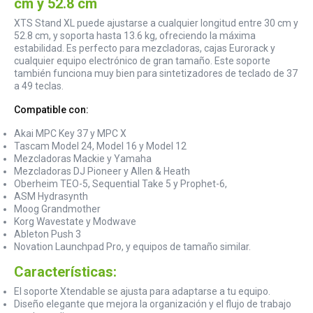
cm y 52.8 cm
XTS Stand XL puede ajustarse a cualquier longitud entre 30 cm y
52.8 cm, y soporta hasta 13.6 kg, ofreciendo la máxima
estabilidad. Es perfecto para mezcladoras, cajas Eurorack y
cualquier equipo electrónico de gran tamaño. Este soporte
también funciona muy bien para sintetizadores de teclado de 37
a 49 teclas.
Compatible con:
Akai MPC Key 37 y MPC X
Tascam Model 24, Model 16 y Model 12
Mezcladoras Mackie y Yamaha
Mezcladoras DJ Pioneer y Allen & Heath
Oberheim TEO-5, Sequential Take 5 y Prophet-6,
ASM Hydrasynth
Moog Grandmother
Korg Wavestate y Modwave
Ableton Push 3
Novation Launchpad Pro, y equipos de tamaño similar.
Características:
El soporte Xtendable se ajusta para adaptarse a tu equipo.
Diseño elegante que mejora la organización y el flujo de trabajo