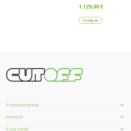
Preço
1 129,00 €
Comprar

A nossa empresa

Interesse

A sua conta