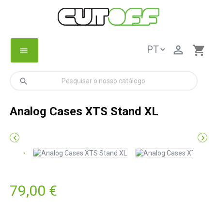

shopping_cart
menu
search
Analog Cases XTS Stand XL


79,00 €