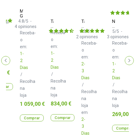
Moog
/poly
Grandmother
4.8
/
5
-
Tascam
Tascam
Novation
nível
Model
Model
Launchpad
4
opiniones
16
24
Pro
4.5
/
5
-
5
/
5
-
Receba-
Receba-
MKIII
2
opiniones
3
opiniones
o
o
Receba-
Receba-
em:
em:
o
o
1-
1-
em:
em:
2
2
2-
1-
Dias
Dias
3
2
00 €
/
/
Dias
Dias
Recolha
Recolha
/
/
prar
na
na
Recolha
Recolha
loja
loja
na
na
Preço
Preço
834,00 €
1 059,00 €
loja
loja
em
Preço
269,00 €
Comprar
Comprar
2-
3
Comprar
Dias