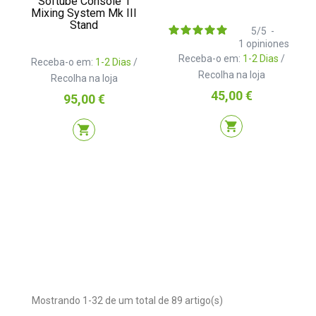
Softube Console 1
Mixing System Mk III
Stand
5
/
5
-
1
opiniones
Receba-o em:
1-2 Dias
/
Receba-o em:
1-2 Dias
/
Recolha na loja
Recolha na loja
Preço
45,00 €
Preço
95,00 €
shopping_cart
shopping_cart
Mostrando 1-32 de um total de 89 artigo(s)