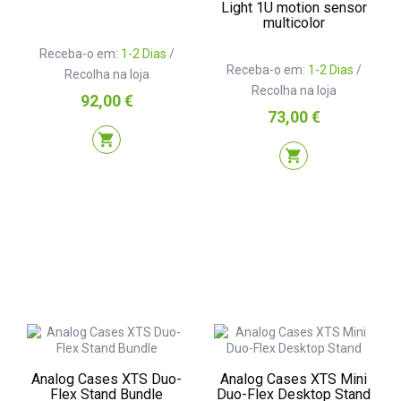
Light 1U motion sensor
multicolor
Receba-o em:
1-2 Dias
/
Receba-o em:
1-2 Dias
/
Recolha na loja
Recolha na loja
Preço
92,00 €
Preço
73,00 €
shopping_cart
shopping_cart
Analog Cases XTS Duo-
Analog Cases XTS Mini
Flex Stand Bundle
Duo-Flex Desktop Stand