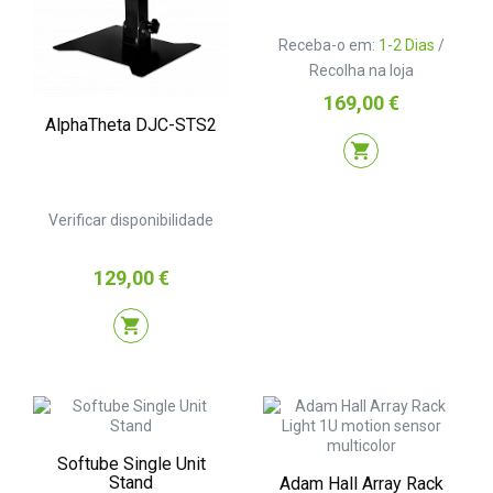
Receba-o em:
1-2 Dias
/
Recolha na loja
Preço
169,00 €
AlphaTheta DJC-STS2
shopping_cart
Verificar disponibilidade
Preço
129,00 €
shopping_cart
Softube Single Unit
Stand
Adam Hall Array Rack