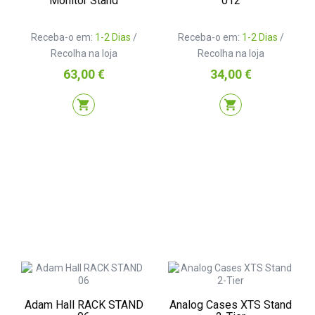
Monitor Stand
012
Receba-o em:
1-2 Dias
/
Receba-o em:
1-2 Dias
/
Recolha na loja
Recolha na loja
Preço
Preço
63,00 €
34,00 €
shopping_cart
shopping_cart
Adam Hall RACK STAND
Analog Cases XTS Stand