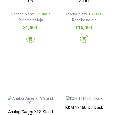
06
2-Tier
Receba-o em:
1-2 Dias
/
Receba-o em:
1-2 Dias
/
Recolha na loja
Recolha na loja
Preço
Preço
31,00 €
115,00 €
shopping_cart
shopping_cart
K&M 12160 DJ Desk
Analog Cases XTS Stand