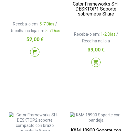
Gator Frameworks SH-
DESKTOP1 Soporte
sobremesa Shure
Receba-o em:
5-7 Dias
/
Recolha na loja em
5-7 Dias
Receba-o em:
1-2 Dias
/
Preço
52,00 €
Recolha na loja
Preço
39,00 €
shopping_cart
shopping_cart
K&M 18900 Soporte con