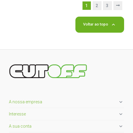
1
2
3

Voltar ao topo

A nossa empresa

Interesse

A sua conta