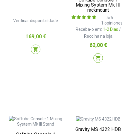
Mixing System Mk III
rackmount
5
/
5
-
Verificar disponibilidade
1
opiniones
Receba-o em:
1-2 Dias
/
Preço
169,00 €
Recolha na loja
Preço
62,00 €
shopping_cart
shopping_cart
Gravity MS 4322 HDB