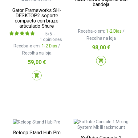
bandeja
Gator Frameworks SH-
DESKTOP2 soporte
compacto con brazo
articulado Shure
Receba-o em:
1-2 Dias
/
5
/
5
-
Recolha na loja
1
opiniones
Receba-o em:
1-2 Dias
/
Preço
98,00 €
Recolha na loja
shopping_cart
Preço
59,00 €
shopping_cart
Reloop Stand Hub Pro
Softube Console 1