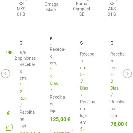
ologic
K&M
Gravity
18810
Studiologic
Gravity
ba-
KS
Omega
Numa
KS
Receba-
MKS
Black
Compact
AKS
5
/
5
-
Receba-
Receba-
o
01
SE
01
2
opiniones
o
o
B
B
em:
Receba-
em:
em:
1-
o
5-
1-
2
em:
7
2
Dias
1-
Dias
Dias
/
lha
2
/
/
Recolha
Dias
Recolha
Recolha
na
/
na
na
loja
Recolha
00 €
loja
loja
Preço
125,00 €
na
em
Preço
76,00 €
loja
prar
5-