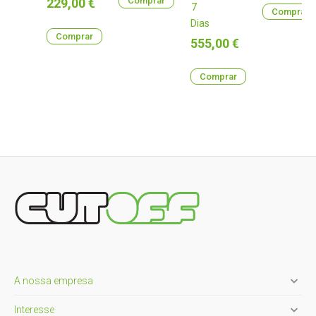
Preço
Comprar
229,00 €
7
Comprar
Dias
Comprar
Preço
555,00 €
Comprar

A nossa empresa

Interesse