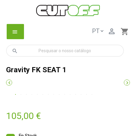

shopping_cart
menu
search
Gravity FK SEAT 1


105,00 €
En Stock