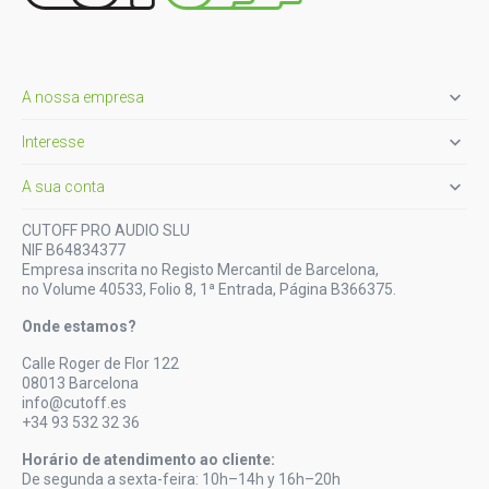

A nossa empresa

Interesse

A sua conta
CUTOFF PRO AUDIO SLU
NIF B64834377
Empresa inscrita no Registo Mercantil de Barcelona,
no Volume 40533, Folio 8, 1ª Entrada, Página B366375.
Onde estamos?
Calle Roger de Flor 122
08013 Barcelona
info@cutoff.es
+34 93 532 32 36
Horário de atendimento ao cliente:
De segunda a sexta-feira: 10h–14h y 16h–20h