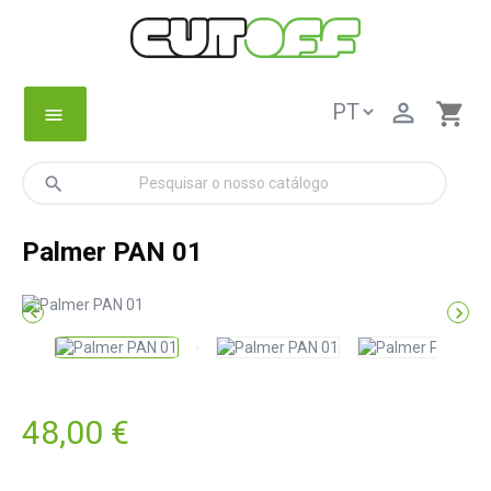

shopping_cart
menu
search
Palmer PAN 01


48,00 €