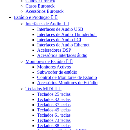
Cabos Eurorack
Casos Eurorack
Acessórios Eurorack
Estúdio e Produção


Interfaces de Audio


Interfaces de Audio USB
Interfaces de Audio Thunderbolt
Interfaces de Audio PCI
Interfaces de Audio Ethernet
Aceleradores DSP
Acessórios Interfaces áudio
Monitores de Estúdio


Monitores Activos
Subwoofer de estúdio
Control de Monitores de Estudio
Acessórios Monitores de Estúdio
Teclados MIDI


Teclados 25 teclas
Teclados 32 teclas
Teclados 37 teclas
Teclados 49 teclas
Teclados 61 teclas
Teclados 73 teclas
Teclados 88 teclas