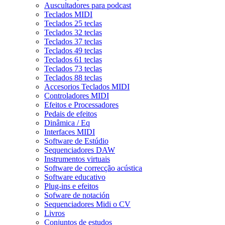
Auscultadores para podcast
Teclados MIDI
Teclados 25 teclas
Teclados 32 teclas
Teclados 37 teclas
Teclados 49 teclas
Teclados 61 teclas
Teclados 73 teclas
Teclados 88 teclas
Accesorios Teclados MIDI
Controladores MIDI
Efeitos e Processadores
Pedais de efeitos
Dinâmica / Eq
Interfaces MIDI
Software de Estúdio
Sequenciadores DAW
Instrumentos virtuais
Software de correcção acústica
Software educativo
Plug-ins e efeitos
Sofware de notación
Sequenciadores Midi o CV
Livros
Conjuntos de estudos