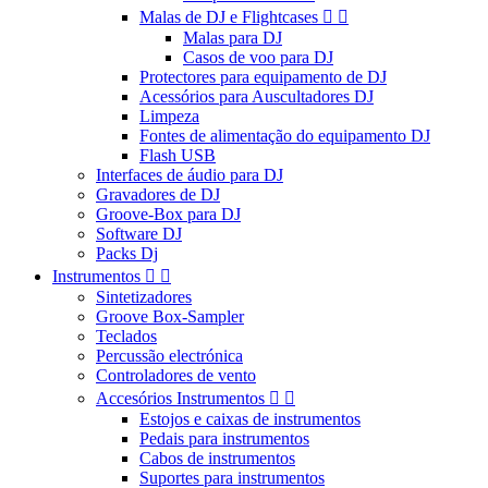
Malas de DJ e Flightcases


Malas para DJ
Casos de voo para DJ
Protectores para equipamento de DJ
Acessórios para Auscultadores DJ
Limpeza
Fontes de alimentação do equipamento DJ
Flash USB
Interfaces de áudio para DJ
Gravadores de DJ
Groove-Box para DJ
Software DJ
Packs Dj
Instrumentos


Sintetizadores
Groove Box-Sampler
Teclados
Percussão electrónica
Controladores de vento
Accesórios Instrumentos


Estojos e caixas de instrumentos
Pedais para instrumentos
Cabos de instrumentos
Suportes para instrumentos