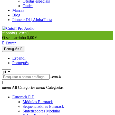
Ofertas especiais
Outlet
Marcas
Blog
Pioneer DJ | AlphaTheta
shopping_cart
0
O seu carrinho
0,00 €

Entrar
Português

Español
Português
search

menu
All Categories
menu
Categorias
Eurorack


Módulos Eurorack
Sequenciadores Eurorack
Sintetizadores Modular