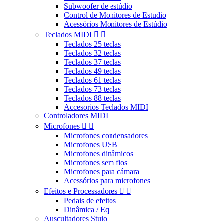
Subwoofer de estúdio
Control de Monitores de Estudio
Acessórios Monitores de Estúdio
Teclados MIDI


Teclados 25 teclas
Teclados 32 teclas
Teclados 37 teclas
Teclados 49 teclas
Teclados 61 teclas
Teclados 73 teclas
Teclados 88 teclas
Accesorios Teclados MIDI
Controladores MIDI
Microfones


Microfones condensadores
Microfones USB
Microfones dinâmicos
Microfones sem fios
Microfones para cámara
Acessórios para microfones
Efeitos e Processadores


Pedais de efeitos
Dinâmica / Eq
Auscultadores Stuio