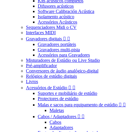
Kits acústicos completos
Difusores acústicos
Software Calibración Acústica
Isolamento acústico
Acessórios Acústicos
Sequenciadores Midi o CV
Interfaces MIDI
Gravadores digitais


Gravadores portáteis
Gravadores multi-pista
Acessórios para Gravadores
Misturadores de Estúdio ou Live Studio
Pré-amplificador
Conversores de áudio analógico-digital
Relógios de estúdio digitais
Livros
Acessórios de Estúdio


Suportes e mobiliário de estúdio
Protectores de estúdio
Malas e sacos para equipamento de estúdio


Maletas
Cabos / Adaptadores


Cabos
Adaptadores