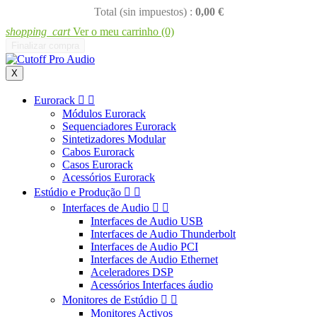
Total (sin impuestos) :
0,00 €
shopping_cart
Ver o meu carrinho
(0)
Finalizar compra
X
Eurorack


Módulos Eurorack
Sequenciadores Eurorack
Sintetizadores Modular
Cabos Eurorack
Casos Eurorack
Acessórios Eurorack
Estúdio e Produção


Interfaces de Audio


Interfaces de Audio USB
Interfaces de Audio Thunderbolt
Interfaces de Audio PCI
Interfaces de Audio Ethernet
Aceleradores DSP
Acessórios Interfaces áudio
Monitores de Estúdio


Monitores Activos