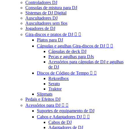
Controladores DJ
Consolas de mistura para DJ
Sistemas de DJ Digital
Auscultadores DJ
Auscultadores sem fios
Jogadores de DJ
Gira-discos e pratos de DJ


Platos para DJ
Cápsulas e agulhas Gira-discos de DJ


Cápsulas de deck DJ
Peças e agulhas para DJs
Acessórios para cápsulas de DJ e agulhas
de DJ
Discos de Código de Tempo


Rekordbox
Serato
Traktor
Slipmats
Pedais e Efeitos DJ
Acessórios para DJ


Suportes de equipamento de DJ
Cabos e Adaptadores DJ


Cabos de DJ
Adaptadores de DJ