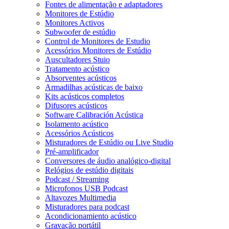
Fontes de alimentação e adaptadores
Monitores de Estúdio
Monitores Activos
Subwoofer de estúdio
Control de Monitores de Estudio
Acessórios Monitores de Estúdio
Auscultadores Stuio
Tratamento acústico
Absorventes acústicos
Armadilhas acústicas de baixo
Kits acústicos completos
Difusores acústicos
Software Calibración Acústica
Isolamento acústico
Acessórios Acústicos
Misturadores de Estúdio ou Live Studio
Pré-amplificador
Conversores de áudio analógico-digital
Relógios de estúdio digitais
Podcast / Streaming
Microfonos USB Podcast
Altavozes Multimedia
Misturadores para podcast
Acondicionamiento acústico
Gravação portátil