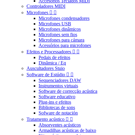
Accesorios Teclados MIDI
Controladores MIDI
Microfones


Microfones condensadores
Microfones USB
Microfones dinâmicos
Microfones sem fios
Microfones para cámara
Acessórios para microfones
Efeitos e Processadores


Pedais de efeitos
Dinâmica / Eq
Auscultadores Stuio
Software de Estúdio


Sequenciadores DAW
Instrumentos virtuais
Software de correcção acústica
Software educativo
Plug-ins e efeitos
Bibliotecas de sons
Sofware de notación
Tratamento acústico


Absorventes acústicos
Armadilhas acústicas de baixo