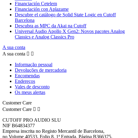
Financiación Cetelem
Financiación con Aplazame
Descubre el catálogo de Solid State Logic en Cutoff
Barcelona
Descubra as MPC da Akai na Cutoff
Universal Audio Apollo X Gen2: Novos pacotes Analog
Classics e Analog Classics Pro
A sua conta
A sua conta


Informação pessoal
Devoluções de mercadoria
Encomendas
Endereços
Vales de desconto
Os meus alertas
Customer Care
Customer Care


CUTOFF PRO AUDIO SLU
NIF B64834377
Empresa inscrita no Registo Mercantil de Barcelona,
no Volume 40533, Folio 8, 1ª Entrada, Página B366375.