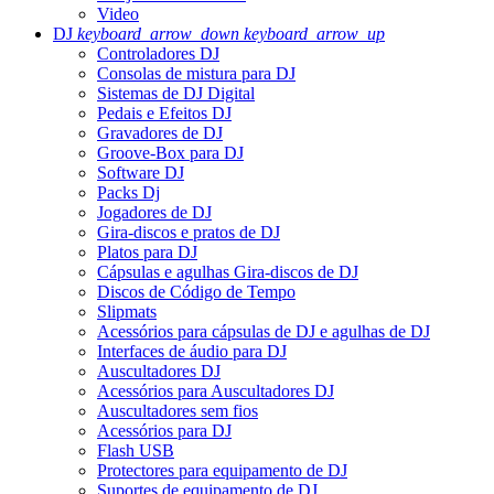
Video
DJ
keyboard_arrow_down
keyboard_arrow_up
Controladores DJ
Consolas de mistura para DJ
Sistemas de DJ Digital
Pedais e Efeitos DJ
Gravadores de DJ
Groove-Box para DJ
Software DJ
Packs Dj
Jogadores de DJ
Gira-discos e pratos de DJ
Platos para DJ
Cápsulas e agulhas Gira-discos de DJ
Discos de Código de Tempo
Slipmats
Acessórios para cápsulas de DJ e agulhas de DJ
Interfaces de áudio para DJ
Auscultadores DJ
Acessórios para Auscultadores DJ
Auscultadores sem fios
Acessórios para DJ
Flash USB
Protectores para equipamento de DJ
Suportes de equipamento de DJ