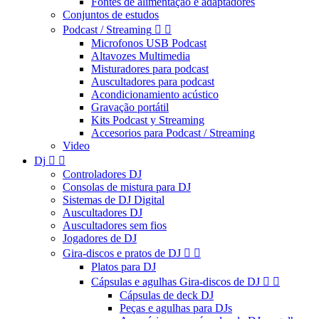
Fontes de alimentação e adaptadores
Conjuntos de estudos
Podcast / Streaming


Microfonos USB Podcast
Altavozes Multimedia
Misturadores para podcast
Auscultadores para podcast
Acondicionamiento acústico
Gravação portátil
Kits Podcast y Streaming
Accesorios para Podcast / Streaming
Video
Dj


Controladores DJ
Consolas de mistura para DJ
Sistemas de DJ Digital
Auscultadores DJ
Auscultadores sem fios
Jogadores de DJ
Gira-discos e pratos de DJ


Platos para DJ
Cápsulas e agulhas Gira-discos de DJ


Cápsulas de deck DJ
Peças e agulhas para DJs