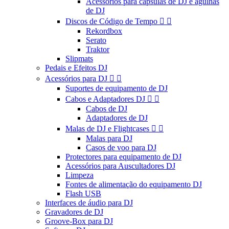
Acessórios para cápsulas de DJ e agulhas
de DJ
Discos de Código de Tempo


Rekordbox
Serato
Traktor
Slipmats
Pedais e Efeitos DJ
Acessórios para DJ


Suportes de equipamento de DJ
Cabos e Adaptadores DJ


Cabos de DJ
Adaptadores de DJ
Malas de DJ e Flightcases


Malas para DJ
Casos de voo para DJ
Protectores para equipamento de DJ
Acessórios para Auscultadores DJ
Limpeza
Fontes de alimentação do equipamento DJ
Flash USB
Interfaces de áudio para DJ
Gravadores de DJ
Groove-Box para DJ