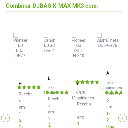
Combinar DJBAG K-MAX MK3 com:
AlphaTheta
DDJ-
Denon
GRV6
DJ
5
/
5
-
n
Pioneer
Pioneer
SC
DJ
5
/
5
-
DJ
2
opiniones
Live
DDJ-
DDJ-
4
opiniones
4.9
/
5
-
Receba-
ba-
Receba-
4
REV7
FLX10
10
opiniones
Receba-
o
o
Black
Receba-
o
e
em:
em:
o
em:
1-
1-
em:
1-
2
2
1-
2
Dias
Dias