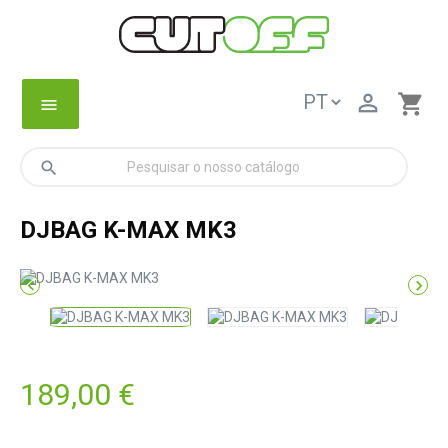

shopping_cart
menu
search
DJBAG K-MAX MK3


189,00 €