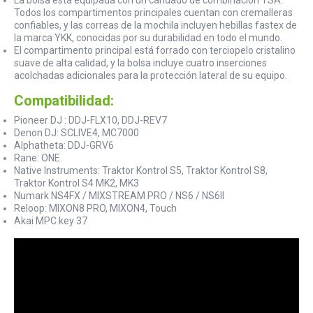
La bolsa está equipada con un candado de combinación TSA.
Todos los compartimentos principales cuentan con cremalleras
confiables, y las correas de la mochila incluyen hebillas fastex de
la marca YKK, conocidas por su durabilidad en todo el mundo.
El compartimento principal está forrado con terciopelo cristalino
suave de alta calidad, y la bolsa incluye cuatro inserciones
acolchadas adicionales para la protección lateral de su equipo.
Compatibilidad:
Pioneer DJ : DDJ-FLX10, DDJ-REV7
Denon DJ: SCLIVE4, MC7000
Alphatheta: DDJ-GRV6
Rane: ONE.
Native Instruments: Traktor Kontrol S5, Traktor Kontrol S8,
Traktor Kontrol S4 MK2, MK3
Numark NS4FX / MIXSTREAM PRO / NS6 / NS6II
Reloop: MIXON8 PRO, MIXON4, Touch
Akai MPC key 37