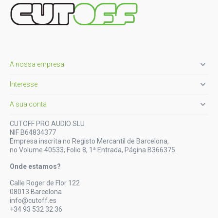

A nossa empresa

Interesse

A sua conta
CUTOFF PRO AUDIO SLU
NIF B64834377
Empresa inscrita no Registo Mercantil de Barcelona,
no Volume 40533, Folio 8, 1ª Entrada, Página B366375.
Onde estamos?
Calle Roger de Flor 122
08013 Barcelona
info@cutoff.es
+34 93 532 32 36