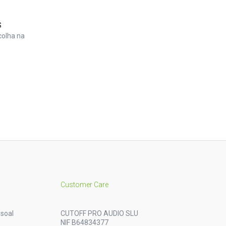
S
colha na
Customer Care
soal
CUTOFF PRO AUDIO SLU
NIF B64834377