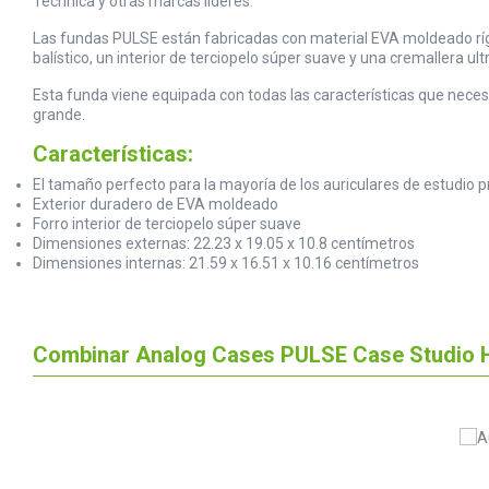
Technica y otras marcas líderes.
Las fundas PULSE están fabricadas con material EVA moldeado rígi
balístico, un interior de terciopelo súper suave y una cremallera ult
Esta funda viene equipada con todas las características que nece
grande.
Características:
El tamaño perfecto para la mayoría de los auriculares de estudio 
Exterior duradero de EVA moldeado
Forro interior de terciopelo súper suave
Dimensiones externas: 22.23 x 19.05 x 10.8 centímetros
Dimensiones internas: 21.59 x 16.51 x 10.16 centímetros
Combinar Analog Cases PULSE Case Studio