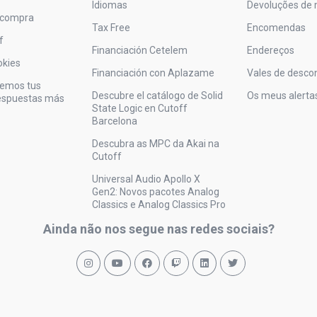
Idiomas
Devoluções de 
 compra
Tax Free
Encomendas
f
Financiación Cetelem
Endereços
okies
Financiación con Aplazame
Vales de desco
vemos tus
Descubre el catálogo de Solid
Os meus alerta
respuestas más
State Logic en Cutoff
Barcelona
Descubra as MPC da Akai na
Cutoff
Universal Audio Apollo X
Gen2: Novos pacotes Analog
Classics e Analog Classics Pro
Ainda não nos segue nas redes sociais?