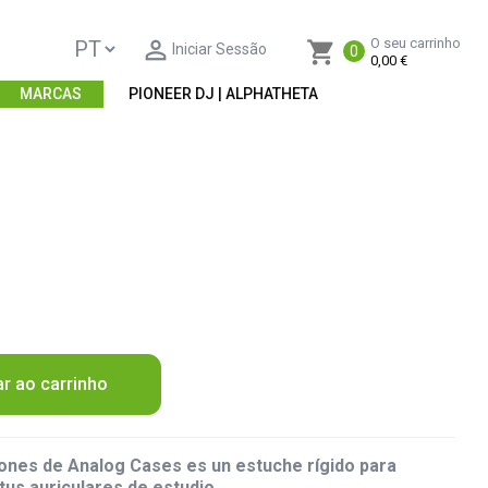

O seu carrinho
shopping_cart
Iniciar Sessão
0
0,00 €
MARCAS
PIONEER DJ | ALPHATHETA
ar ao carrinho
nes de Analog Cases es un estuche rígido para
tus auriculares de estudio