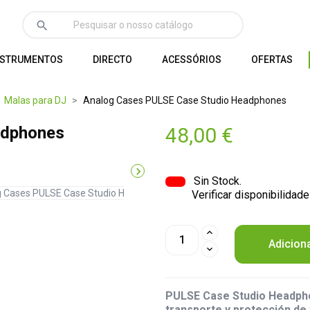
search
NSTRUMENTOS
DIRECTO
ACESSÓRIOS
OFERTAS
Malas para DJ
Analog Cases PULSE Case Studio Headphones
adphones
48,00 €

Sin Stock.
Verificar disponibilidade
Adicion
PULSE Case Studio Headpho
transporte y protección de 