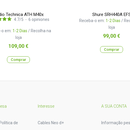
io Technica ATH M40x
Shure SRH440A EF
4.7
/
5
-
6
opiniones
Receba-o em:
1-2 Dias
/ Re
loja
-o em:
1-2 Dias
/ Recolha na
Preço
99,00 €
loja
Preço
109,00 €
Comprar
Comprar
resa
Interesse
A SUA CONTA
Política de
Cables Neo d+
Informação pes