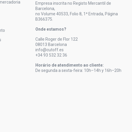
mercadoria
Empresa inscrita no Registo Mercantil de
Barcelona,
no Volume 40533, Folio 8, 1ª Entrada, Página
B366375.
Onde estamos?
nto
Calle Roger de Flor 122
s
08013 Barcelona
info@cutoff.es
+34 93 532 32 36
Horário de atendimento ao cliente:
De segunda a sexta-feira: 10h–14h y 16h–20h