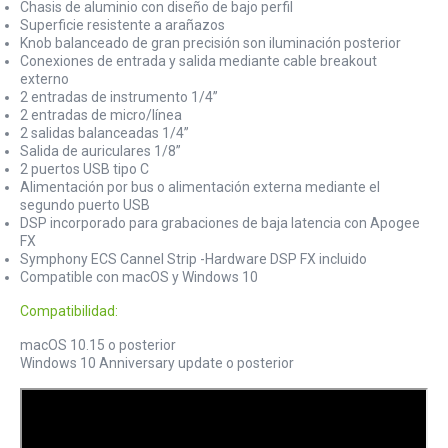
Chasis de aluminio con diseño de bajo perfil
Superficie resistente a arañazos
Knob balanceado de gran precisión son iluminación posterior
Conexiones de entrada y salida mediante cable breakout
externo
2 entradas de instrumento 1/4”
2 entradas de micro/línea
2 salidas balanceadas 1/4”
Salida de auriculares 1/8”
2 puertos USB tipo C
Alimentación por bus o alimentación externa mediante el
segundo puerto USB
DSP incorporado para grabaciones de baja latencia con Apogee
FX
Symphony ECS Cannel Strip -Hardware DSP FX incluido
Compatible con macOS y Windows 10
Compatibilidad:
macOS 10.15 o posterior
Windows 10 Anniversary update o posterior