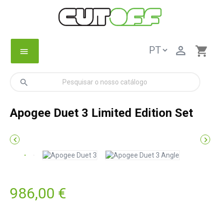

shopping_cart
menu
search
Apogee Duet 3 Limited Edition Set


986,00 €