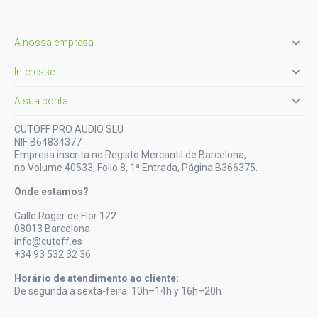

A nossa empresa

Interesse

A sua conta
CUTOFF PRO AUDIO SLU
NIF B64834377
Empresa inscrita no Registo Mercantil de Barcelona,
no Volume 40533, Folio 8, 1ª Entrada, Página B366375.
Onde estamos?
Calle Roger de Flor 122
08013 Barcelona
info@cutoff.es
+34 93 532 32 36
Horário de atendimento ao cliente:
De segunda a sexta-feira: 10h–14h y 16h–20h