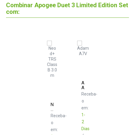
Combinar Apogee Duet 3 Limited Edition Set
com:
Adam
A7V
Receba-
o
Neo
em:
d+
TRS
1-
Receba-
Class
2
o
B
3.0
Dias
em:
m