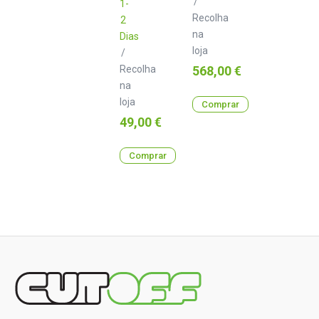
/
1-
Recolha
2
na
Dias
loja
/
Preço
Recolha
568,00 €
na
loja
Comprar
Preço
49,00 €
Comprar