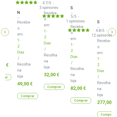
Fotter
4.7
/
5
-
ba-
3
opiniones
Sonarworks
SoundID
Neo
Receba-
Reference
d+
5
/
5
-
o
Measurement
TXM
1
opiniones
Sonarwork
Receba-
Microphone
Class
em:
SoundID
Receba-
o
B
Reference
4.8
/
5
-
1-
o
3.0
em:
for
12
opiniones
2
m
Speakers
em:
1-
Receba-
&
Dias
1-
lha
2
Headphone
o
/
2
with
Dias
em:
Recolha
Measureme
Dias
/
1-
Microphon
na
/
00 €
Recolha
2
loja
Recolha
na
Dias
Preço
32,00 €
na
loja
/
prar
loja
Preço
Recolha
49,00 €
Comprar
Preço
82,00 €
na
loja
Comprar
Comprar
Preço
277,00 €
Comprar