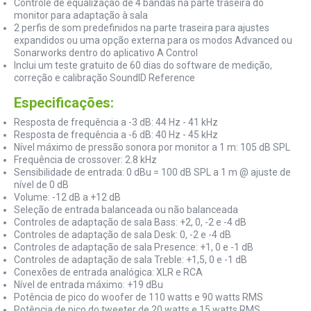
Controle de equalização de 4 bandas na parte traseira do
monitor para adaptação à sala
2 perfis de som predefinidos na parte traseira para ajustes
expandidos ou uma opção externa para os modos Advanced ou
Sonarworks dentro do aplicativo A Control
Inclui um teste gratuito de 60 dias do software de medição,
correção e calibração SoundID Reference
Especificações:
Resposta de frequência a -3 dB: 44 Hz - 41 kHz
Resposta de frequência a -6 dB: 40 Hz - 45 kHz
Nível máximo de pressão sonora por monitor a 1 m: 105 dB SPL
Frequência de crossover: 2.8 kHz
Sensibilidade de entrada: 0 dBu = 100 dB SPL a 1 m @ ajuste de
nível de 0 dB
Volume: -12 dB a +12 dB
Seleção de entrada balanceada ou não balanceada
Controles de adaptação de sala Bass: +2, 0, -2 e -4 dB
Controles de adaptação de sala Desk: 0, -2 e -4 dB
Controles de adaptação de sala Presence: +1, 0 e -1 dB
Controles de adaptação de sala Treble: +1,5, 0 e -1 dB
Conexões de entrada analógica: XLR e RCA
Nível de entrada máximo: +19 dBu
Potência de pico do woofer de 110 watts e 90 watts RMS
Potência de pico do tweeter de 20 watts e 15 watts RMS