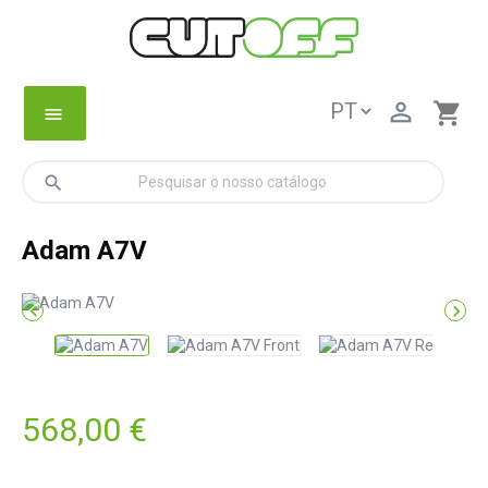

shopping_cart
menu
search
Adam A7V


568,00 €