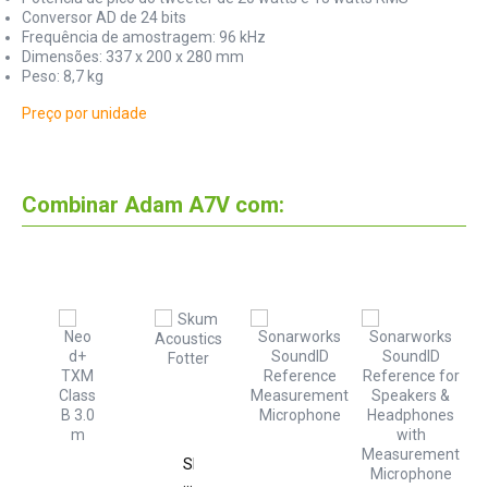
Conversor AD de 24 bits
Frequência de amostragem: 96 kHz
Dimensões: 337 x 200 x 280 mm
Peso: 8,7 kg
Preço por unidade
Combinar Adam A7V com:
m
Skum
Acoustics