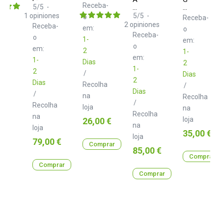
Receba-
5
/
5
-
MiniLab
MS
3
23
1
opiniones
5
/
5
-
o
Receba-
White
W
2
opiniones
Receba-
em:
o
Receba-
o
1-
em:
o
em:
2
1-
em:
1-
Dias
2
1-
2
/
Dias
2
Dias
Recolha
/
Dias
/
na
Recolha
/
Recolha
loja
na
Recolha
na
Preço
loja
26,00 €
na
loja
Preço
35,00 €
loja
Preço
79,00 €
Comprar
Preço
85,00 €
Comprar
Comprar
Comprar