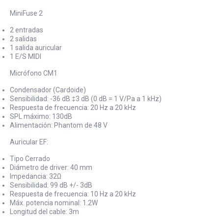
MiniFuse 2
2 entradas
2 salidas
1 salida auricular
1 E/S MIDI
Micrófono CM1
Condensador (Cardoide)
Sensibilidad: -36 dB ‡3 dB (0 dB = 1 V/Pa a 1 kHz)
Respuesta de frecuencia: 20 Hz a 20 kHz
SPL máximo: 130dB
Alimentación: Phantom de 48 V
Auricular EF:
Tipo Cerrado
Diámetro de driver: 40 mm
Impedancia: 32Ω
Sensibilidad: 99 dB +/- 3dB
Respuesta de frecuencia: 10 Hz a 20 kHz
Máx. potencia nominal: 1.2W
Longitud del cable: 3m