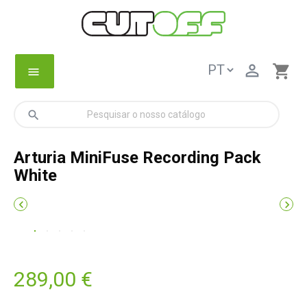

shopping_cart
menu
search
Arturia MiniFuse Recording Pack
White


289,00 €