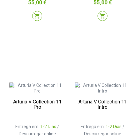
Preço
Preço
55,00 €
55,00 €
shopping_cart
shopping_cart
Arturia V Collection 11
Arturia V Collection 11
Pro
Intro
Entrega em:
1-2 Días
/
Entrega em:
1-2 Días
/
Descarregar online
Descarregar online