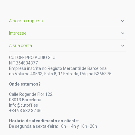

A nossa empresa

Interesse

A sua conta
CUTOFF PRO AUDIO SLU
NIF B64834377
Empresa inscrita no Registo Mercantil de Barcelona,
no Volume 40533, Folio 8, 1ª Entrada, Página B366375.
Onde estamos?
Calle Roger de Flor 122
08013 Barcelona
info@cutoff.es
+34 93 532 32 36
Horário de atendimento ao cliente:
De segunda a sexta-feira: 10h–14h y 16h–20h