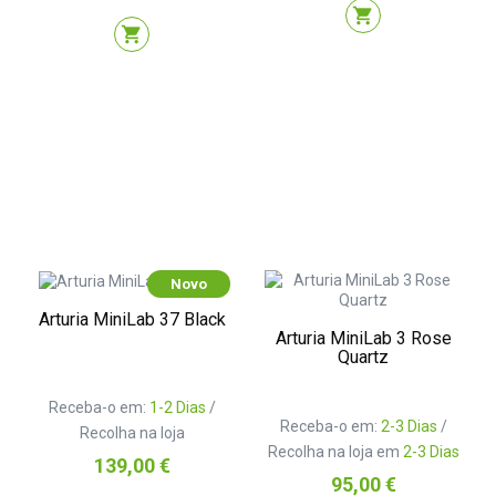
shopping_cart
shopping_cart
Novo
Arturia MiniLab 37 Black
Arturia MiniLab 3 Rose
Quartz
Receba-o em:
1-2 Dias
/
Receba-o em:
2-3 Dias
/
Recolha na loja
Recolha na loja em
2-3 Dias
Preço
139,00 €
Preço
95,00 €