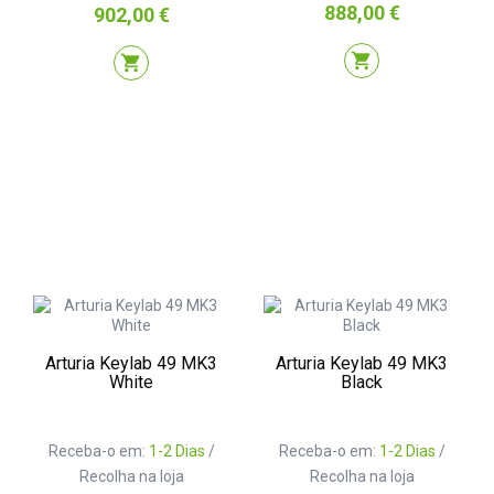
Preço
888,00 €
Preço
902,00 €
shopping_cart
shopping_cart
Arturia Keylab 49 MK3
Arturia Keylab 49 MK3
White
Black
Receba-o em:
1-2 Dias
/
Receba-o em:
1-2 Dias
/
Recolha na loja
Recolha na loja