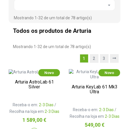

Mostrando 1-32 de um total de 78 artigo(s)
Todos os produtos de Arturia
Mostrando 1-32 de um total de 78 artigo(s)
1
2
3
Novo
Novo
Arturia AstroLab 61
Arturia KeyLab 61 Mk3
Silver
Ultra
Receba-o em:
2-3 Dias
/
Receba-o em:
2-3 Dias
/
Recolha na loja em
2-3 Dias
Recolha na loja em
2-3 Dias
Preço
1 589,00 €
Preço
549,00 €