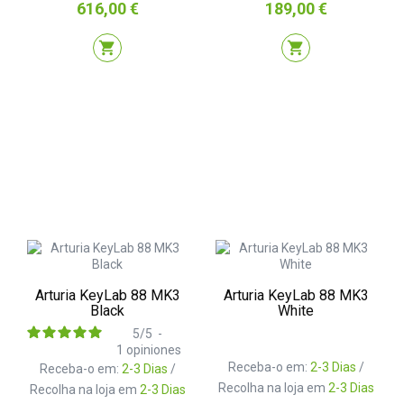
Preço
Preço
616,00 €
189,00 €
shopping_cart
shopping_cart
Arturia KeyLab 88 MK3
Arturia KeyLab 88 MK3
Black
White
5
/
5
-
1
opiniones
Receba-o em:
2-3 Dias
/
Receba-o em:
2-3 Dias
/
Recolha na loja em
2-3 Dias
Recolha na loja em
2-3 Dias