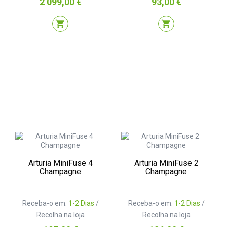
Preço
Preço
2 099,00 €
93,00 €
shopping_cart
shopping_cart
Arturia MiniFuse 4
Arturia MiniFuse 2
Champagne
Champagne
Receba-o em:
1-2 Dias
/
Receba-o em:
1-2 Dias
/
Recolha na loja
Recolha na loja