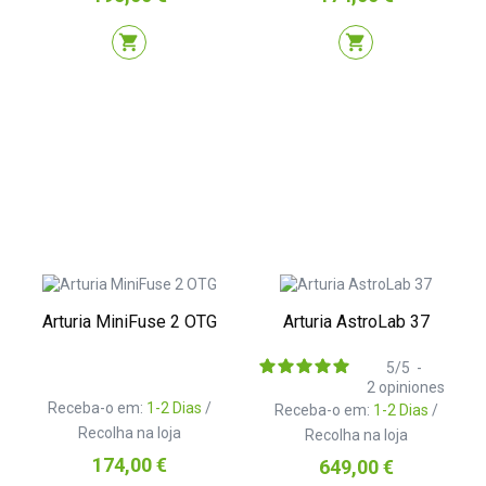
shopping_cart
shopping_cart
Arturia MiniFuse 2 OTG
Arturia AstroLab 37
5
/
5
-
2
opiniones
Receba-o em:
1-2 Dias
/
Receba-o em:
1-2 Dias
/
Recolha na loja
Recolha na loja
Preço
174,00 €
Preço
649,00 €