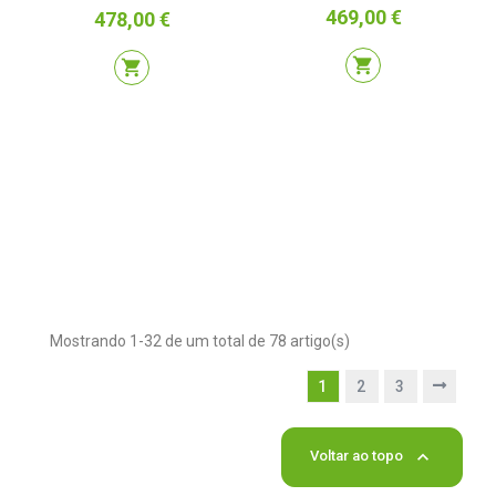
Preço
469,00 €
Preço
478,00 €
shopping_cart
shopping_cart
Mostrando 1-32 de um total de 78 artigo(s)
1
2
3

Voltar ao topo