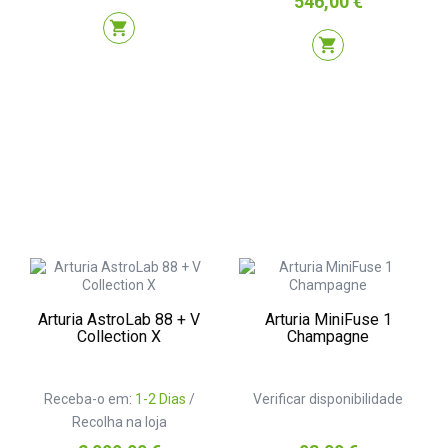
546,00 €
shopping_cart
shopping_cart
Arturia AstroLab 88 + V
Arturia MiniFuse 1
Collection X
Champagne
Receba-o em:
1-2 Dias
/
Verificar disponibilidade
Recolha na loja