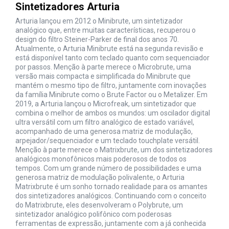
Sintetizadores Arturia
Arturia lançou em 2012 o Minibrute, um sintetizador
analógico que, entre muitas características, recuperou o
design do filtro Steiner-Parker de final dos anos 70.
Atualmente, o Arturia Minibrute está na segunda revisão e
está disponível tanto com teclado quanto com sequenciador
por passos. Menção à parte merece o Microbrute, uma
versão mais compacta e simplificada do Minibrute que
mantém o mesmo tipo de filtro, juntamente com inovações
da família Minibrute como o Brute Factor ou o Metalizer. Em
2019, a Arturia lançou o Microfreak, um sintetizador que
combina o melhor de ambos os mundos: um oscilador digital
ultra versátil com um filtro analógico de estado variável,
acompanhado de uma generosa matriz de modulação,
arpejador/sequenciador e um teclado touchplate versátil.
Menção à parte merece o Matrixbrute, um dos sintetizadores
analógicos monofônicos mais poderosos de todos os
tempos. Com um grande número de possibilidades e uma
generosa matriz de modulação polivalente, o Arturia
Matrixbrute é um sonho tornado realidade para os amantes
dos sintetizadores analógicos. Continuando com o conceito
do Matrixbrute, eles desenvolveram o Polybrute, um
sintetizador analógico polifônico com poderosas
ferramentas de expressão, juntamente com a já conhecida