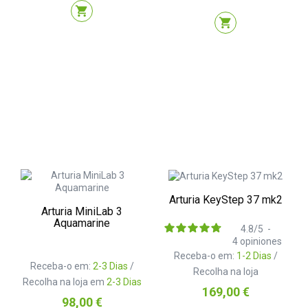
shopping_cart
shopping_cart
Arturia KeyStep 37 mk2
Arturia MiniLab 3
Aquamarine
4.8
/
5
-
4
opiniones
Receba-o em:
1-2 Dias
/
Receba-o em:
2-3 Dias
/
Recolha na loja
Recolha na loja em
2-3 Dias
Preço
169,00 €
Preço
98,00 €