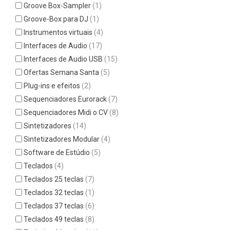
Groove Box-Sampler
(1)
Groove-Box para DJ
(1)
Instrumentos virtuais
(4)
Interfaces de Audio
(17)
Interfaces de Audio USB
(15)
Ofertas Semana Santa
(5)
Plug-ins e efeitos
(2)
Sequenciadores Eurorack
(7)
Sequenciadores Midi o CV
(8)
Sintetizadores
(14)
Sintetizadores Modular
(4)
Software de Estúdio
(5)
Teclados
(4)
Teclados 25 teclas
(7)
Teclados 32 teclas
(1)
Teclados 37 teclas
(6)
Teclados 49 teclas
(8)