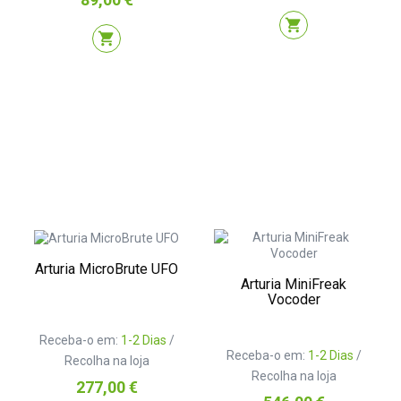
shopping_cart
shopping_cart
Arturia MicroBrute UFO
Arturia MiniFreak
Vocoder
Receba-o em:
1-2 Dias
/
Receba-o em:
1-2 Dias
/
Recolha na loja
Recolha na loja
Preço
277,00 €
Preço