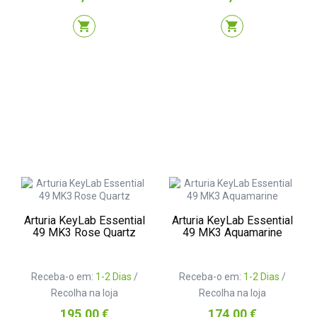
shopping_cart
shopping_cart
Arturia KeyLab Essential
Arturia KeyLab Essential
49 MK3 Rose Quartz
49 MK3 Aquamarine
Receba-o em:
1-2 Dias
/
Receba-o em:
1-2 Dias
/
Recolha na loja
Recolha na loja
Preço
Preço
195,00 €
174,00 €