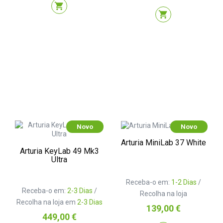
shopping_cart
shopping_cart
Novo
Novo
Arturia MiniLab 37 White
Arturia KeyLab 49 Mk3
Ultra
Receba-o em:
1-2 Dias
/
Receba-o em:
2-3 Dias
/
Recolha na loja
Recolha na loja em
2-3 Dias
Preço
139,00 €
Preço
449,00 €