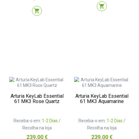
shopping_cart
shopping_cart
Arturia KeyLab Essential
Arturia KeyLab Essential
61 MK3 Rose Quartz
61 MK3 Aquamarine
Receba-o em:
1-2 Dias
/
Receba-o em:
1-2 Dias
/
Recolha na loja
Recolha na loja
Preço
Preço
239,00 €
239,00 €