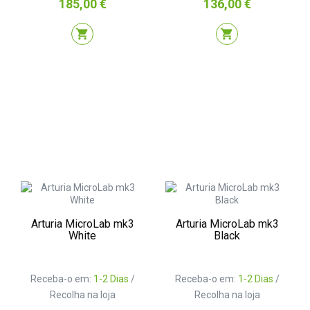
Preço
Preço
185,00 €
136,00 €
shopping_cart
shopping_cart
Arturia MicroLab mk3
Arturia MicroLab mk3
White
Black
Receba-o em:
1-2 Dias
/
Receba-o em:
1-2 Dias
/
Recolha na loja
Recolha na loja