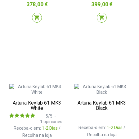
Preço
Preço
378,00 €
399,00 €
shopping_cart
shopping_cart
Arturia Keylab 61 MK3
Arturia Keylab 61 MK3
White
Black
5
/
5
-
1
opiniones
Receba-o em:
1-2 Dias
/
Receba-o em:
1-2 Dias
/
Recolha na loja
Recolha na loja