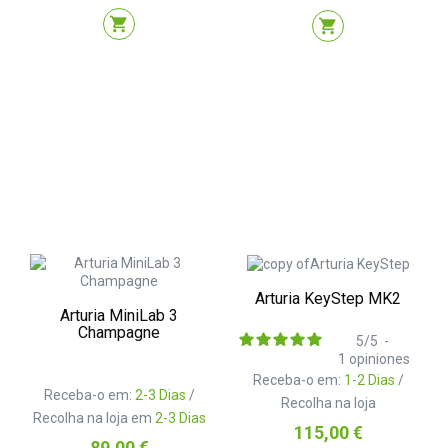
shopping_cart
shopping_cart
Arturia KeyStep MK2
Arturia MiniLab 3
Champagne
5
/
5
-
1
opiniones
Receba-o em:
1-2 Dias
/
Receba-o em:
2-3 Dias
/
Recolha na loja
Recolha na loja em
2-3 Dias
Preço
115,00 €
Preço
89,00 €