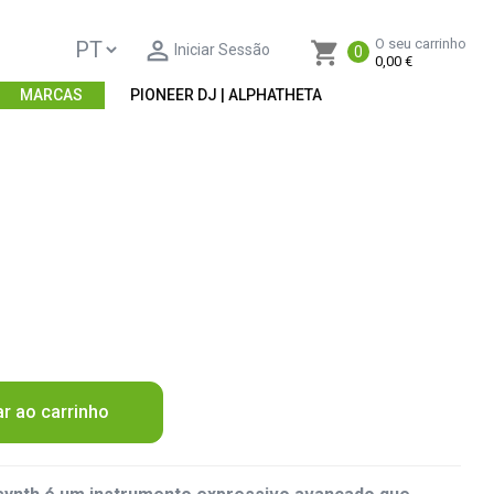

O seu carrinho
shopping_cart
Iniciar Sessão
0
0,00 €
MARCAS
PIONEER DJ | ALPHATHETA
ar ao carrinho