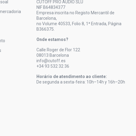
soal
CUTOFF PRO AUDIO SLU
NIF B64834377
mercadoria
Empresa inscrita no Registo Mercantil de
Barcelona,
no Volume 40533, Folio 8, 1ª Entrada, Página
B366375.
Onde estamos?
nto
Calle Roger de Flor 122
s
08013 Barcelona
info@cutoff.es
+34 93 532 32 36
Horário de atendimento ao cliente:
De segunda a sexta-feira: 10h–14h y 16h–20h