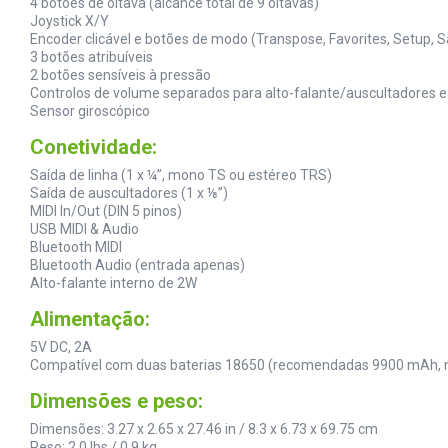
4 botões de oitava (alcance total de 9 oitavas)
Joystick X/Y
Encoder clicável e botões de modo (Transpose, Favorites, Setup, 
3 botões atribuíveis
2 botões sensíveis à pressão
Controlos de volume separados para alto-falante/auscultadores e
Sensor giroscópico
Conetividade:
Saída de linha (1 x ¼”, mono TS ou estéreo TRS)
Saída de auscultadores (1 x ⅛”)
MIDI In/Out (DIN 5 pinos)
USB MIDI & Audio
Bluetooth MIDI
Bluetooth Audio (entrada apenas)
Alto-falante interno de 2W
Alimentação:
5V DC, 2A
Compatível com duas baterias 18650 (recomendadas 9900 mAh, n
Dimensões e peso:
Dimensões: 3.27 x 2.65 x 27.46 in / 8.3 x 6.73 x 69.75 cm
Peso: 2.0 lbs / 0.9 kg