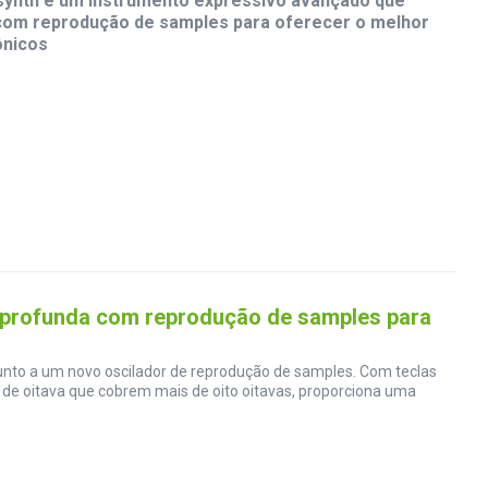
ynth é um instrumento expressivo avançado que
com reprodução de samples para oferecer o melhor
ônicos
 profunda com reprodução de samples para
unto a um novo oscilador de reprodução de samples. Com teclas
s de oitava que cobrem mais de oito oitavas, proporciona uma