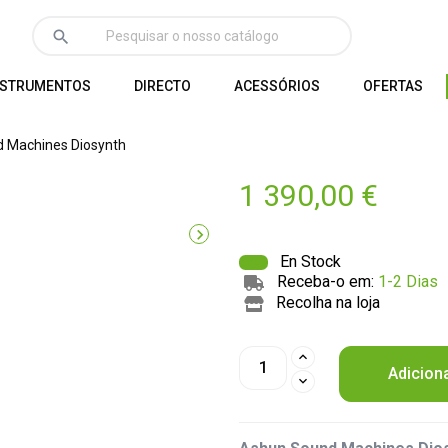
search
NSTRUMENTOS
DIRECTO
ACESSÓRIOS
OFERTAS
 Machines Diosynth
1 390,00 €

En Stock
Receba-o em:
1-2 Dias
Recolha na loja
Adicion