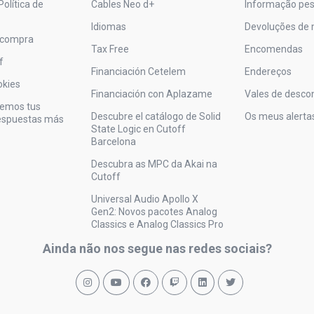
Política de
Cables Neo d+
Informação pes
Idiomas
Devoluções de 
 compra
Tax Free
Encomendas
f
Financiación Cetelem
Endereços
okies
Financiación con Aplazame
Vales de desco
vemos tus
Descubre el catálogo de Solid
Os meus alerta
respuestas más
State Logic en Cutoff
Barcelona
Descubra as MPC da Akai na
Cutoff
Universal Audio Apollo X
Gen2: Novos pacotes Analog
Classics e Analog Classics Pro
Ainda não nos segue nas redes sociais?