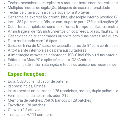
Teclas mecânicas que replicam o toque de instrumentos reais de 
Múltiplos modos de digitação, bloqueio de escala e tonalidade
Teclas de oitava com alcance superior a 8 oitavas
Sensores de expressão: breath, bite, giroscópio interno, joystick X
Inclui 384 patches de fábrica com suporte para 768 localizações (
Cobertura completa de sons: saxofones, trompetes, flautas, instru
Amostragem de 128 instrumentos únicos: reeds, brass, flautas, in
Capacidade de criar camadas ou splits com duas partes: até qua
Filtro multimodo com 16 tipos
Saída de linha de ¼”, saída de auscultadores de ⅛” com controlo de
Alto-falante interno e saída para auscultadores
Alimentação através de adaptador USB-C incluído ou duas baterias
Editor para Mac/PC e aplicações para iOS/Android
Cada unidade inclui mala rígida e todos os acessórios necessários
Especificações:
Ecrã: OLED com indicador de bateria
Idiomas: Inglês, Chinês
Instrumentos amostrados: 128 (madeiras, metais, dupla palheta, 
Formas de onda do sintetizador: 219
Memória de patches: 768 (6 bancos x 128 patches)
Favoritos: 128 patches
Oitava: +/-3 oitavas
Transpose: +/-11 semitons