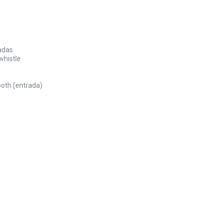
zadas
whistle
ooth (entrada)