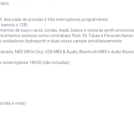
sopro
/Y, dois pads de pressão e três interruptores programáveis
6 bancos x 128)
mentos de sopro raros, cordas, leads, baixos e texturas synth sincroni
strumentos exóticos como contrabass flute, Eb Tubax e Peruvian llama 
tro osciladores Hydrasynth e duas vozes sample simultaneamente
dicado, MIDI DIN In/Out, USB MIDI & Audio, Bluetooth MIDI e áudio Bluet
 recarregáveis 18650 (não incluídas)
cordas e mais)