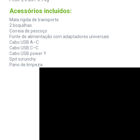
Acessórios incluídos:
Mala rígida de transporte
2 boquilhas
Correia de pescoço
Fonte de alimentação com adaptadores universais
Cabo USB A–C
Cabo USB C–C
Cabo USB power Y
Spit scrunchy
Pano de limpeza