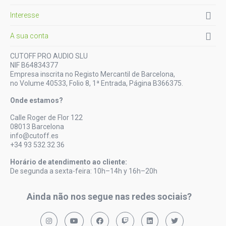

Interesse

A sua conta
CUTOFF PRO AUDIO SLU
NIF B64834377
Empresa inscrita no Registo Mercantil de Barcelona,
no Volume 40533, Folio 8, 1ª Entrada, Página B366375.
Onde estamos?
Calle Roger de Flor 122
08013 Barcelona
info@cutoff.es
+34 93 532 32 36
Horário de atendimento ao cliente:
De segunda a sexta-feira: 10h–14h y 16h–20h
Ainda não nos segue nas redes sociais?