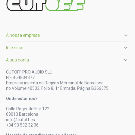

A nossa empresa

Interesse

A sua conta
CUTOFF PRO AUDIO SLU
NIF B64834377
Empresa inscrita no Registo Mercantil de Barcelona,
no Volume 40533, Folio 8, 1ª Entrada, Página B366375.
Onde estamos?
Calle Roger de Flor 122
08013 Barcelona
info@cutoff.es
+34 93 532 32 36