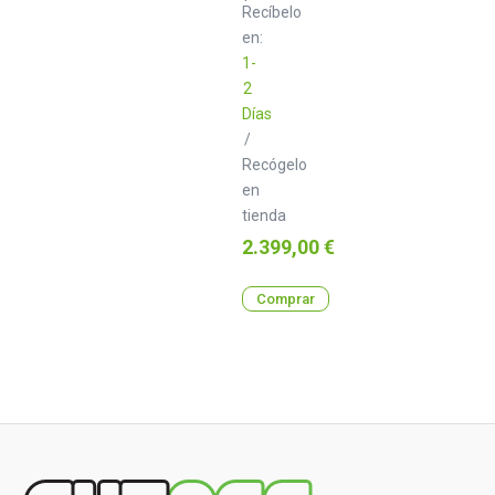
Synergy
Recíbelo
Core
en:
1-
2
Días
/
Recógelo
en
tienda
Precio
2.399,00 €
Comprar