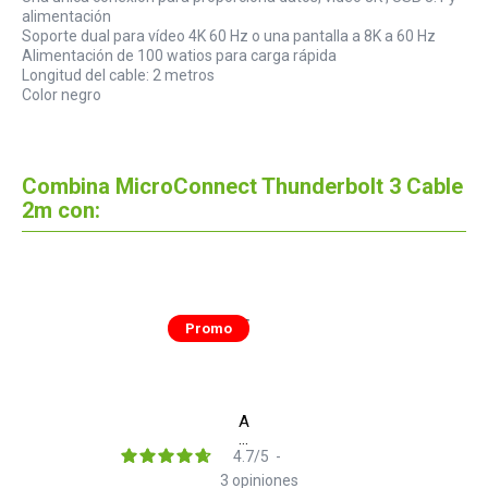
alimentación
Soporte dual para vídeo 4K 60 Hz o una pantalla a 8K a 60 Hz
Alimentación de 100 watios para carga rápida
Longitud del cable: 2 metros
Color negro
Combina MicroConnect Thunderbolt 3 Cable
2m con:
Promo
Antelope
Audio
Orion
4.7
/
5
-
Studio
3
opiniones