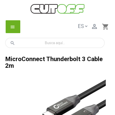

shopping_cart
menu
search
MicroConnect Thunderbolt 3 Cable
2m