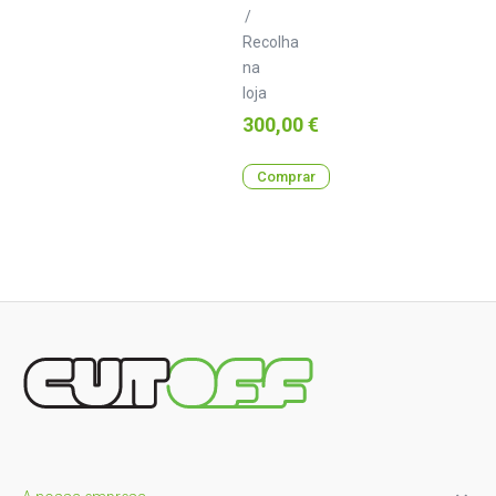
/
Recolha
na
loja
Preço
300,00 €
Comprar