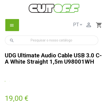

shopping_cart
menu
search
UDG Ultimate Audio Cable USB 3.0 C-
A White Straight 1,5m U98001WH
19,00 €