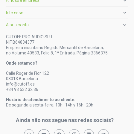

A nossa empresa

Interesse

A sua conta
CUTOFF PRO AUDIO SLU
NIF B64834377
Empresa inscrita no Registo Mercantil de Barcelona,
no Volume 40533, Folio 8, 1ª Entrada, Página B366375.
Onde estamos?
Calle Roger de Flor 122
08013 Barcelona
info@cutoff.es
+34 93 532 32 36
Horário de atendimento ao cliente:
De segunda a sexta-feira: 10h–14h y 16h–20h
Ainda não nos segue nas redes sociais?