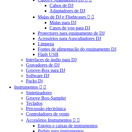
Cabos de DJ
Adaptadores de DJ
Malas de DJ e Flightcases


Malas para DJ
Casos de voo para DJ
Protectores para equipamento de DJ
Acessórios para Auscultadores DJ
Limpeza
Fontes de alimentação do equipamento DJ
Flash USB
Interfaces de áudio para DJ
Gravadores de DJ
Groove-Box para DJ
Software DJ
Packs Dj
Instrumentos


Sintetizadores
Groove Box-Sampler
Teclados
Percussão electrónica
Controladores de vento
Accesórios Instrumentos


Estojos e caixas de instrumentos
Pedais para instrumentos