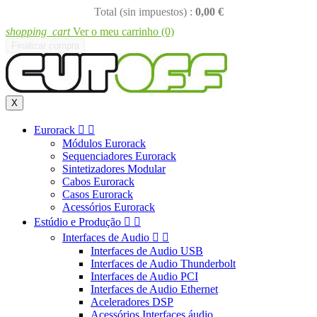
Total (sin impuestos) :
0,00 €
shopping_cart
Ver o meu carrinho
(0)
Finalizar compra
X
Eurorack


Módulos Eurorack
Sequenciadores Eurorack
Sintetizadores Modular
Cabos Eurorack
Casos Eurorack
Acessórios Eurorack
Estúdio e Produção


Interfaces de Audio


Interfaces de Audio USB
Interfaces de Audio Thunderbolt
Interfaces de Audio PCI
Interfaces de Audio Ethernet
Aceleradores DSP
Acessórios Interfaces áudio