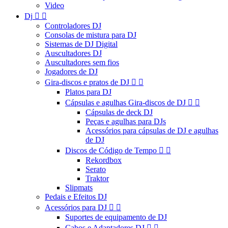
Video
Dj


Controladores DJ
Consolas de mistura para DJ
Sistemas de DJ Digital
Auscultadores DJ
Auscultadores sem fios
Jogadores de DJ
Gira-discos e pratos de DJ


Platos para DJ
Cápsulas e agulhas Gira-discos de DJ


Cápsulas de deck DJ
Peças e agulhas para DJs
Acessórios para cápsulas de DJ e agulhas
de DJ
Discos de Código de Tempo


Rekordbox
Serato
Traktor
Slipmats
Pedais e Efeitos DJ
Acessórios para DJ


Suportes de equipamento de DJ
Cabos e Adaptadores DJ

