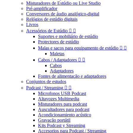
Misturadores de Estúdio ou Live Studio
Pré-amplificador
Conversores de áudio analógico-digital
Relógios de estúdio digitais
Livros
Acessórios de Estúdio


Suportes e mobiliário de estúdio
Protectores de estúdio
Malas e sacos para equipamento de estúdio


Maletas
Cabos / Adaptadores


Cabos
Adaptadores
Fontes de alimentação e adaptadores
Conjuntos de estudos
Podcast / Streaming


Microfonos USB Podcast
Altavozes Multimedia
Misturadores para podcast
Auscultadores para podcast
Acondicionamiento acústico
Gravação portátil
Kits Podcast y Streaming
Accesorios para Podcast / Streaming