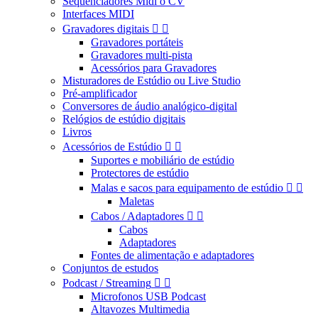
Sequenciadores Midi o CV
Interfaces MIDI
Gravadores digitais


Gravadores portáteis
Gravadores multi-pista
Acessórios para Gravadores
Misturadores de Estúdio ou Live Studio
Pré-amplificador
Conversores de áudio analógico-digital
Relógios de estúdio digitais
Livros
Acessórios de Estúdio


Suportes e mobiliário de estúdio
Protectores de estúdio
Malas e sacos para equipamento de estúdio


Maletas
Cabos / Adaptadores


Cabos
Adaptadores
Fontes de alimentação e adaptadores
Conjuntos de estudos
Podcast / Streaming


Microfonos USB Podcast
Altavozes Multimedia