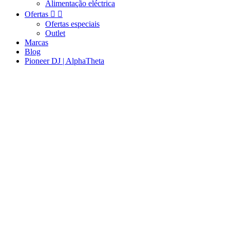
Alimentação eléctrica
Ofertas


Ofertas especiais
Outlet
Marcas
Blog
Pioneer DJ | AlphaTheta