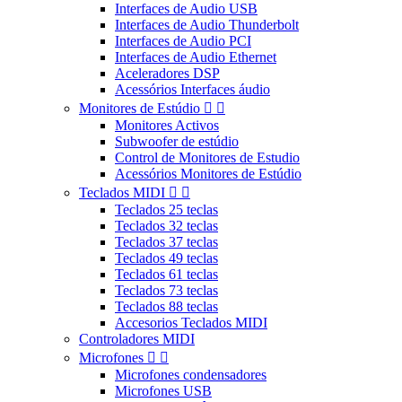
Interfaces de Audio USB
Interfaces de Audio Thunderbolt
Interfaces de Audio PCI
Interfaces de Audio Ethernet
Aceleradores DSP
Acessórios Interfaces áudio
Monitores de Estúdio


Monitores Activos
Subwoofer de estúdio
Control de Monitores de Estudio
Acessórios Monitores de Estúdio
Teclados MIDI


Teclados 25 teclas
Teclados 32 teclas
Teclados 37 teclas
Teclados 49 teclas
Teclados 61 teclas
Teclados 73 teclas
Teclados 88 teclas
Accesorios Teclados MIDI
Controladores MIDI
Microfones


Microfones condensadores
Microfones USB