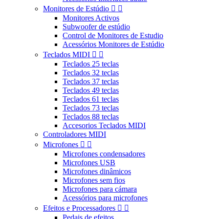
Monitores de Estúdio


Monitores Activos
Subwoofer de estúdio
Control de Monitores de Estudio
Acessórios Monitores de Estúdio
Teclados MIDI


Teclados 25 teclas
Teclados 32 teclas
Teclados 37 teclas
Teclados 49 teclas
Teclados 61 teclas
Teclados 73 teclas
Teclados 88 teclas
Accesorios Teclados MIDI
Controladores MIDI
Microfones


Microfones condensadores
Microfones USB
Microfones dinâmicos
Microfones sem fios
Microfones para cámara
Acessórios para microfones
Efeitos e Processadores


Pedais de efeitos