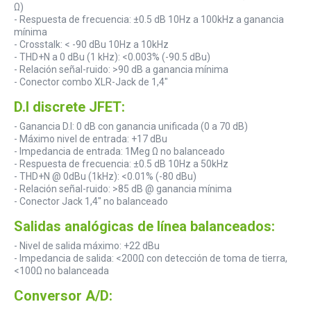
Ω)
- Respuesta de frecuencia: ±0.5 dB 10Hz a 100kHz a ganancia
mínima
- Crosstalk: < -90 dBu 10Hz a 10kHz
- THD+N a 0 dBu (1 kHz): <0.003% (-90.5 dBu)
- Relación señal-ruido: >90 dB a ganancia mínima
- Conector combo XLR-Jack de 1,4"
D.I discrete JFET:
- Ganancia D.I: 0 dB con ganancia unificada (0 a 70 dB)
- Máximo nivel de entrada: +17 dBu
- Impedancia de entrada: 1Meg Ω no balanceado
- Respuesta de frecuencia: ±0.5 dB 10Hz a 50kHz
- THD+N @ 0dBu (1kHz): <0.01% (-80 dBu)
- Relación señal-ruido: >85 dB @ ganancia mínima
- Conector Jack 1,4" no balanceado
Salidas analógicas de línea balanceados:
- Nivel de salida máximo: +22 dBu
- Impedancia de salida: <200Ω con detección de toma de tierra,
<100Ω no balanceada
Conversor A/D: