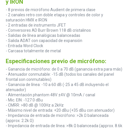
y IRON
- 8 previos de micrófono Audient de primera clase
- 2 canales retro con doble etapa y controles de color y
saturación HMX e IRON
- 2 entradas de instrumento JFET
- Conversores AD Burr Brown 118 dB cristalinos
- Salidas de línea analógicas balanceadas
- Salida ADAT con capacidad de expansión
- Entrada Word Clock
- Carcasa totalmente de metal
Especificaciones previo de micrófono:
- Ganancia de micrófono: de 0 a 70 dB (ganancia extra para más)
- Atenuador conmutable: -15 dB (todos los canales del panel
frontal son conmutables)
- Ganancia de línea: -10 a 60 dB (-25 a 45 dB incluyendo el
atenuador)
- Alimentación phantom 48V ±4V @ 10mA / canal
- Mic. EIN: -127.0 dBu
- CMRR: >80 dB @ 100Hz a 2kHz
- Máximo nivel de entrada: +20 dBu (+35 dBu con atenuador)
- Impedancia de entrada de micrófono: >2k Ω balanceada
(approx. 2.2k Ω)
- Impedancia de entrada de línea: >8k Ω balanceada (approx. 8.6k