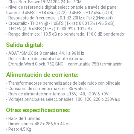
- Chip: Burr-Brown PCM4204 24-bit PCM
- Nivel de referencia digital: seleccionable a través del panel
trasero, 0 dBFS = +18 dBu (iD22), 0 dBFS = +12 dBu (iD14)
- Respuesta de frecuencia: ±0.1 dB 20Hz a Fs/2 (Nyquist)
- Crosstalk: - THD+N @ -1 dBFS (1kHz): 0.0015% (-96.5 dB)
- THD+N @ -6 dBFS (1kHz): 0.0009% (-101 dB)
- Rango dinámico: 113.5 dB no ponderado, 116.0 dB ponderado
Salida digital:
- ADAT/SMUX de 8 canales: 44.1 a 96 kHz
- Reloj: interno de cristal o fuente externa
- Entrada Word Clock: 75Ω BNC – conmutable 75Ω terminación
Alimentación de corriente:
- Transformadores personalizados de bajo ruido con blindaje
- Consumo de corriente máximo: 35 watios
- Rails de alimentación internos: ±15V, +48, +30V & +9V
- Voltajes principales seleccionables: 100, 120, 220 o 230Va.c
Otras especificaciones:
- Rack de 1 unidad
- Dimensiones: 482 x 286,5 x 44 m
- Peso: 4,5 Kg