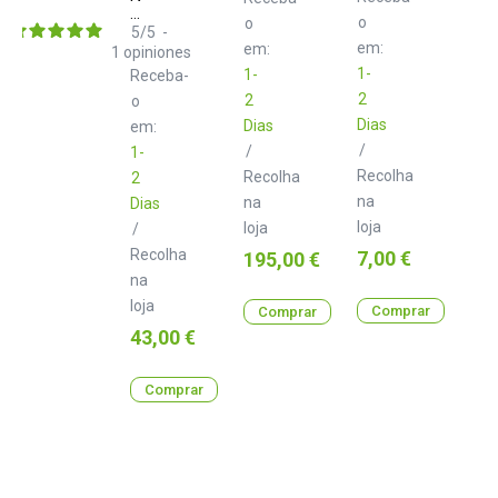
2m
d+
o
o
TRS
5
/
5
-
Class
em:
em:
1
opiniones
B
1-
1-
Receba-
2.0
2
2
m
o
Dias
Dias
em:
/
/
1-
Recolha
Recolha
2
na
na
Dias
loja
loja
/
Recolha
Preço
Preço
7,00 €
195,00 €
na
loja
Comprar
Comprar
Preço
43,00 €
Comprar