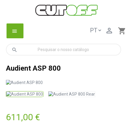

shopping_cart
menu
search
Audient ASP 800
611,00 €