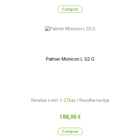
Comprar
Palmer Monicon L G2 G
Receba-o em:
1-2 Dias
/ Recolha na loja
Preço
188,00 €
Comprar