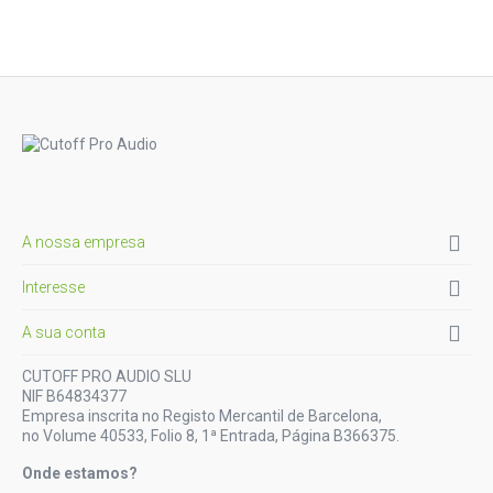

A nossa empresa

Interesse

A sua conta
CUTOFF PRO AUDIO SLU
NIF B64834377
Empresa inscrita no Registo Mercantil de Barcelona,
no Volume 40533, Folio 8, 1ª Entrada, Página B366375.
Onde estamos?