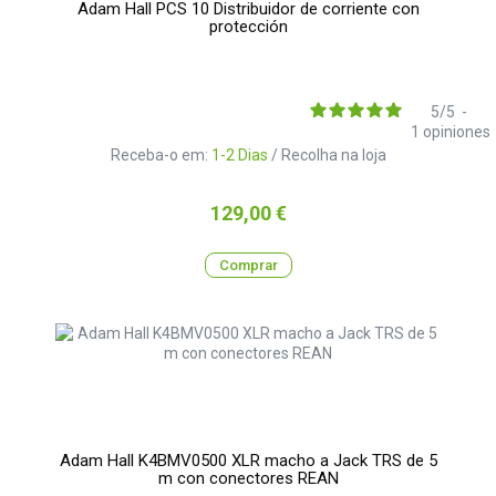
Adam Hall PCS 10 Distribuidor de corriente con
protección
5
/
5
-
1
opiniones
Receba-o em:
1-2 Dias
/ Recolha na loja
Preço
129,00 €
Comprar
Adam Hall K4BMV0500 XLR macho a Jack TRS de 5
m con conectores REAN