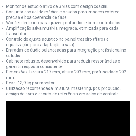
Monitor de estúdio ativo de 3 vias com design coaxial.
Conjunto coaxial de médios e agudos para imagem estéreo
precisa e boa coerência de fase.
Woofer dedicado para graves profundos e bem controlados.
Amplificação ativa multivia integrada, otimizada para cada
transdutor.
Controlo de ajuste acústico no painel traseiro (filtros e
equalização para adaptação à sala).
Entradas de áudio balanceadas para integração profissional no
estúdio.
Gabinete robusto, desenvolvido para reduzir ressonâncias e
garantir resposta consistente.
Dimensões: largura 217 mm, altura 293 mm, profundidade 292
mm.
Peso: 13,9 kg por monitor.
Utilização recomendada: mistura, mastering, pós‑produção,
design de som e escuta de referência em salas de controlo.