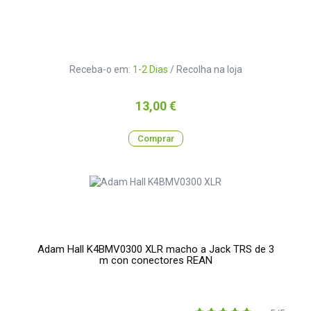
Receba-o em:
1-2 Dias
/ Recolha na loja
Preço
13,00 €
Comprar
Adam Hall K4BMV0300 XLR macho a Jack TRS de 3
m con conectores REAN