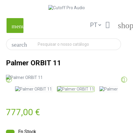

shop
menu
search
Palmer ORBIT 11


777,00 €
En Stock