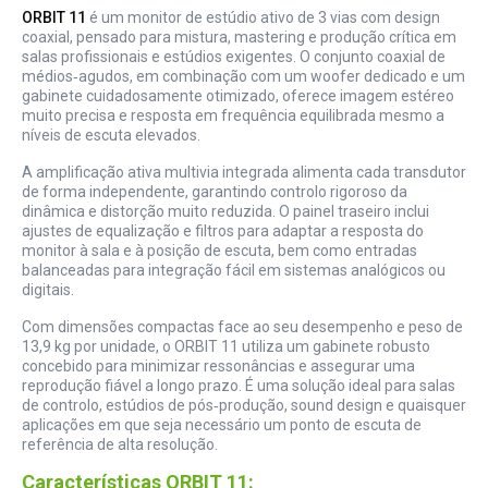
ORBIT 11
é um monitor de estúdio ativo de 3 vias com design
coaxial, pensado para mistura, mastering e produção crítica em
salas profissionais e estúdios exigentes. O conjunto coaxial de
médios‑agudos, em combinação com um woofer dedicado e um
gabinete cuidadosamente otimizado, oferece imagem estéreo
muito precisa e resposta em frequência equilibrada mesmo a
níveis de escuta elevados.
A amplificação ativa multivia integrada alimenta cada transdutor
de forma independente, garantindo controlo rigoroso da
dinâmica e distorção muito reduzida. O painel traseiro inclui
ajustes de equalização e filtros para adaptar a resposta do
monitor à sala e à posição de escuta, bem como entradas
balanceadas para integração fácil em sistemas analógicos ou
digitais.
Com dimensões compactas face ao seu desempenho e peso de
13,9 kg por unidade, o ORBIT 11 utiliza um gabinete robusto
concebido para minimizar ressonâncias e assegurar uma
reprodução fiável a longo prazo. É uma solução ideal para salas
de controlo, estúdios de pós‑produção, sound design e quaisquer
aplicações em que seja necessário um ponto de escuta de
referência de alta resolução.
Características ORBIT 11: