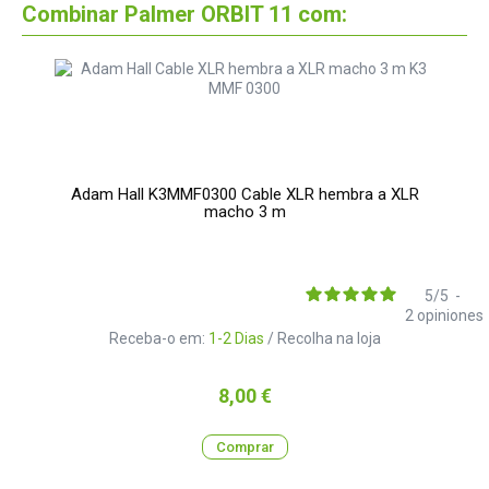
Combinar Palmer ORBIT 11 com:
Adam Hall K3MMF0300 Cable XLR hembra a XLR
macho 3 m
5
/
5
-
2
opiniones
Receba-o em:
1-2 Dias
/ Recolha na loja
Preço
8,00 €
Comprar