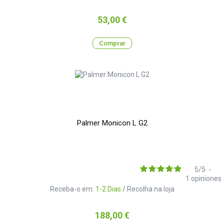
Preço
53,00 €
Comprar
Palmer Monicon L G2
5
/
5
-
1
opiniones
Receba-o em:
1-2 Dias
/ Recolha na loja
Preço
188,00 €