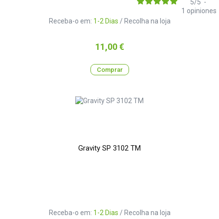
5
/
5
-
1
opiniones
Receba-o em:
1-2 Dias
/ Recolha na loja
Preço
11,00 €
Comprar
Gravity SP 3102 TM
Receba-o em:
1-2 Dias
/ Recolha na loja