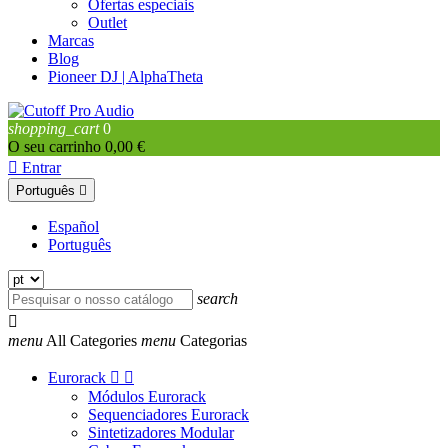
Ofertas especiais
Outlet
Marcas
Blog
Pioneer DJ | AlphaTheta
shopping_cart
0
O seu carrinho
0,00 €

Entrar
Português

Español
Português
search

menu
All Categories
menu
Categorias
Eurorack


Módulos Eurorack
Sequenciadores Eurorack
Sintetizadores Modular