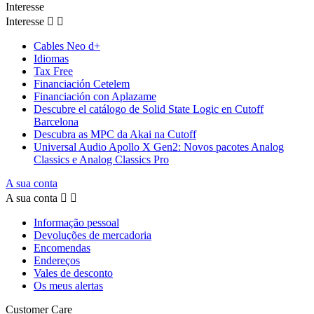
Interesse
Interesse


Cables Neo d+
Idiomas
Tax Free
Financiación Cetelem
Financiación con Aplazame
Descubre el catálogo de Solid State Logic en Cutoff
Barcelona
Descubra as MPC da Akai na Cutoff
Universal Audio Apollo X Gen2: Novos pacotes Analog
Classics e Analog Classics Pro
A sua conta
A sua conta


Informação pessoal
Devoluções de mercadoria
Encomendas
Endereços
Vales de desconto
Os meus alertas
Customer Care