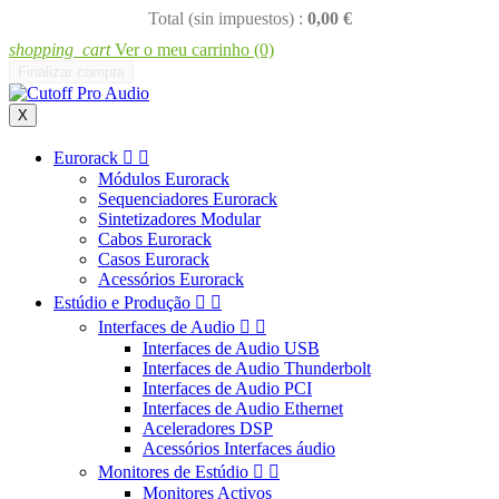
Total (sin impuestos) :
0,00 €
shopping_cart
Ver o meu carrinho
(0)
Finalizar compra
X
Eurorack


Módulos Eurorack
Sequenciadores Eurorack
Sintetizadores Modular
Cabos Eurorack
Casos Eurorack
Acessórios Eurorack
Estúdio e Produção


Interfaces de Audio


Interfaces de Audio USB
Interfaces de Audio Thunderbolt
Interfaces de Audio PCI
Interfaces de Audio Ethernet
Aceleradores DSP
Acessórios Interfaces áudio
Monitores de Estúdio


Monitores Activos