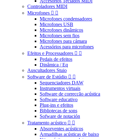
Accesorios Teclados MIDI
Controladores MIDI
Microfones


Microfones condensadores
Microfones USB
Microfones dinâmicos
Microfones sem fios
Microfones para cámara
Acessórios para microfones
Efeitos e Processadores


Pedais de efeitos
Dinâmica / Eq
Auscultadores Stuio
Software de Estúdio


Sequenciadores DAW
Instrumentos virtuais
Software de correcção acústica
Software educativo
Plug-ins e efeitos
Bibliotecas de sons
Sofware de notación
Tratamento acústico


Absorventes acústicos
Armadilhas acústicas de baixo