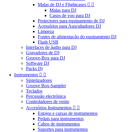
Malas de DJ e Flightcases


Malas para DJ
Casos de voo para DJ
Protectores para equipamento de DJ
Acessórios para Auscultadores DJ
Limpeza
Fontes de alimentação do equipamento DJ
Flash USB
Interfaces de áudio para DJ
Gravadores de DJ
Groove-Box para DJ
Software DJ
Packs Dj
Instrumentos


Sintetizadores
Groove Box-Sampler
Teclados
Percussão electrónica
Controladores de vento
Accesórios Instrumentos


Estojos e caixas de instrumentos
Pedais para instrumentos
Cabos de instrumentos
Suportes para instrumentos