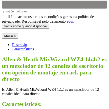
Receba um alerta quando o produto estiver em stock

Li e aceito os termos e condições gerais e a política de
privacidade. Responsável pelo tratamento
aqui.
Notificar-me quando disponível
Descrição
Características
Allen & Heath MixWizard WZ4 14:4:2 es
un mezclador de 12 canales de escritorio
con opción de montaje en rack para
directo
El Allen & Heath MixWizard WZ4 12:2 es un mezclador de 12
canales ideal para directo
Características: