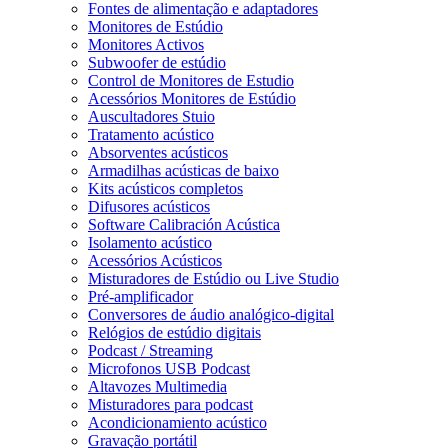
Fontes de alimentação e adaptadores
Monitores de Estúdio
Monitores Activos
Subwoofer de estúdio
Control de Monitores de Estudio
Acessórios Monitores de Estúdio
Auscultadores Stuio
Tratamento acústico
Absorventes acústicos
Armadilhas acústicas de baixo
Kits acústicos completos
Difusores acústicos
Software Calibración Acústica
Isolamento acústico
Acessórios Acústicos
Misturadores de Estúdio ou Live Studio
Pré-amplificador
Conversores de áudio analógico-digital
Relógios de estúdio digitais
Podcast / Streaming
Microfonos USB Podcast
Altavozes Multimedia
Misturadores para podcast
Acondicionamiento acústico
Gravação portátil