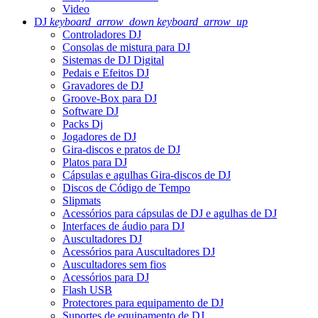
Video
DJ
keyboard_arrow_down
keyboard_arrow_up
Controladores DJ
Consolas de mistura para DJ
Sistemas de DJ Digital
Pedais e Efeitos DJ
Gravadores de DJ
Groove-Box para DJ
Software DJ
Packs Dj
Jogadores de DJ
Gira-discos e pratos de DJ
Platos para DJ
Cápsulas e agulhas Gira-discos de DJ
Discos de Código de Tempo
Slipmats
Acessórios para cápsulas de DJ e agulhas de DJ
Interfaces de áudio para DJ
Auscultadores DJ
Acessórios para Auscultadores DJ
Auscultadores sem fios
Acessórios para DJ
Flash USB
Protectores para equipamento de DJ
Suportes de equipamento de DJ