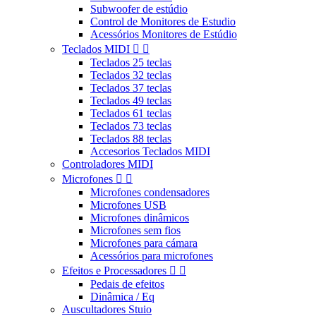
Subwoofer de estúdio
Control de Monitores de Estudio
Acessórios Monitores de Estúdio
Teclados MIDI


Teclados 25 teclas
Teclados 32 teclas
Teclados 37 teclas
Teclados 49 teclas
Teclados 61 teclas
Teclados 73 teclas
Teclados 88 teclas
Accesorios Teclados MIDI
Controladores MIDI
Microfones


Microfones condensadores
Microfones USB
Microfones dinâmicos
Microfones sem fios
Microfones para cámara
Acessórios para microfones
Efeitos e Processadores


Pedais de efeitos
Dinâmica / Eq
Auscultadores Stuio