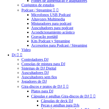
Fontes de alimentação e adaptadores
Conjuntos de estudos
Podcast / Streaming


Microfonos USB Podcast
Altavozes Multimedia
Misturadores para podcast
Auscultadores para podcast
Acondicionamiento acústico
Gravação portátil
Kits Podcast y Streaming
Accesorios para Podcast / Streaming
Video
Dj


Controladores DJ
Consolas de mistura para DJ
Sistemas de DJ Digital
Auscultadores DJ
Auscultadores sem fios
Jogadores de DJ
Gira-discos e pratos de DJ


Platos para DJ
Cápsulas e agulhas Gira-discos de DJ


Cápsulas de deck DJ
Peças e agulhas para DJs