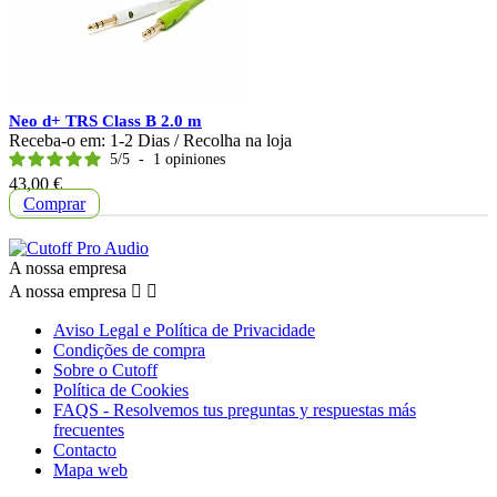
Neo d+ TRS Class B 2.0 m
Receba-o em:
1-2 Dias
/ Recolha na loja
5
/
5
-
1
opiniones
Preço
43,00 €
Comprar
A nossa empresa
A nossa empresa


Aviso Legal e Política de Privacidade
Condições de compra
Sobre o Cutoff
Política de Cookies
FAQS - Resolvemos tus preguntas y respuestas más
frecuentes
Contacto
Mapa web