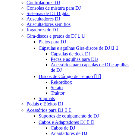
Controladores DJ
Consolas de mistura para DJ
Sistemas de DJ Digital
Auscultadores DJ
Auscultadores sem fios
Jogadores de DJ
Gira-discos e pratos de DJ


Platos para DJ
Cápsulas e agulhas Gira-discos de DJ


Cápsulas de deck DJ
Peças e agulhas para DJs
Acessórios para cápsulas de DJ e agulhas
de DJ
Discos de Código de Tempo


Rekordbox
Serato
Traktor
Slipmats
Pedais e Efeitos DJ
Acessórios para DJ


Suportes de equipamento de DJ
Cabos e Adaptadores DJ


Cabos de DJ
Adaptadores de DJ