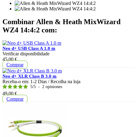
Combinar Allen & Heath MixWizard
WZ4 14:4:2 com:
Neo d+ USB Class A 1.0 m
Verificar disponibilidade
Preço
45,00 €
Comprar
Neo d+ XLR Class B 3.0 m
Receba-o em:
1-2 Dias
/ Recolha na loja
5
/
5
-
2
opiniones
Preço
49,00 €
Comprar