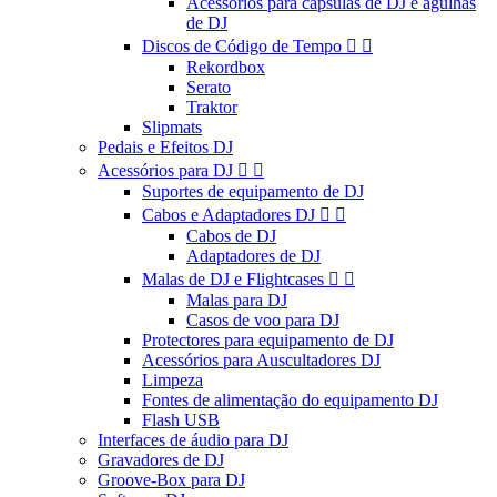
Acessórios para cápsulas de DJ e agulhas
de DJ
Discos de Código de Tempo


Rekordbox
Serato
Traktor
Slipmats
Pedais e Efeitos DJ
Acessórios para DJ


Suportes de equipamento de DJ
Cabos e Adaptadores DJ


Cabos de DJ
Adaptadores de DJ
Malas de DJ e Flightcases


Malas para DJ
Casos de voo para DJ
Protectores para equipamento de DJ
Acessórios para Auscultadores DJ
Limpeza
Fontes de alimentação do equipamento DJ
Flash USB
Interfaces de áudio para DJ
Gravadores de DJ
Groove-Box para DJ