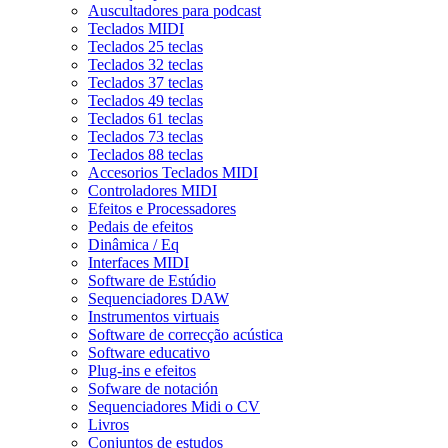
Auscultadores para podcast
Teclados MIDI
Teclados 25 teclas
Teclados 32 teclas
Teclados 37 teclas
Teclados 49 teclas
Teclados 61 teclas
Teclados 73 teclas
Teclados 88 teclas
Accesorios Teclados MIDI
Controladores MIDI
Efeitos e Processadores
Pedais de efeitos
Dinâmica / Eq
Interfaces MIDI
Software de Estúdio
Sequenciadores DAW
Instrumentos virtuais
Software de correcção acústica
Software educativo
Plug-ins e efeitos
Sofware de notación
Sequenciadores Midi o CV
Livros
Conjuntos de estudos