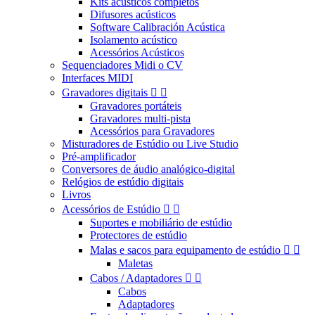
Kits acústicos completos
Difusores acústicos
Software Calibración Acústica
Isolamento acústico
Acessórios Acústicos
Sequenciadores Midi o CV
Interfaces MIDI
Gravadores digitais


Gravadores portáteis
Gravadores multi-pista
Acessórios para Gravadores
Misturadores de Estúdio ou Live Studio
Pré-amplificador
Conversores de áudio analógico-digital
Relógios de estúdio digitais
Livros
Acessórios de Estúdio


Suportes e mobiliário de estúdio
Protectores de estúdio
Malas e sacos para equipamento de estúdio


Maletas
Cabos / Adaptadores


Cabos
Adaptadores