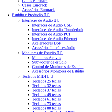
Cabos Eurorack
Casos Eurorack
Acessórios Eurorack
Estúdio e Produção


Interfaces de Audio


Interfaces de Audio USB
Interfaces de Audio Thunderbolt
Interfaces de Audio PCI
Interfaces de Audio Ethernet
Aceleradores DSP
Acessórios Interfaces áudio
Monitores de Estúdio


Monitores Activos
Subwoofer de estúdio
Control de Monitores de Estudio
Acessórios Monitores de Estúdio
Teclados MIDI


Teclados 25 teclas
Teclados 32 teclas
Teclados 37 teclas
Teclados 49 teclas
Teclados 61 teclas
Teclados 73 teclas
Teclados 88 teclas