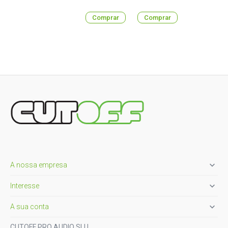
Comprar
Comprar

A nossa empresa

Interesse

A sua conta
CUTOFF PRO AUDIO SLU