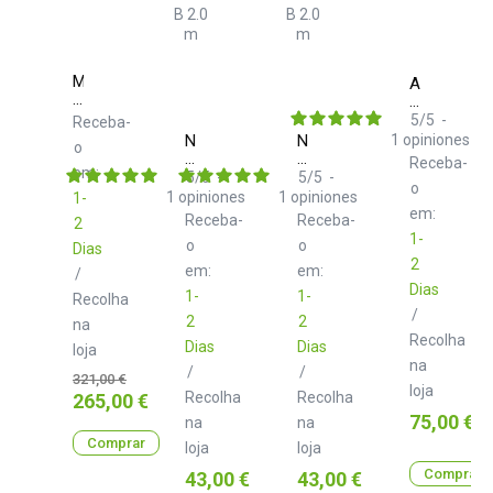
Monkey
Audio
Banana
Technica
Turbo
ATH
5
/
5
-
Receba-
6
M30x
Neo
Neo
1
opiniones
o
Black
d+
d+
Receba-
em:
XLR
TRS
5
/
5
-
5
/
5
-
o
Class
Class
1
opiniones
1
opiniones
1-
B
B
em:
Receba-
Receba-
2
2.0
2.0
1-
m
o
m
o
Dias
2
em:
em:
/
Dias
1-
1-
Recolha
/
2
2
na
Recolha
Dias
Dias
loja
na
/
/
Preço
321,00 €
loja
normal
Preço
Recolha
Recolha
265,00 €
Preço
75,00 €
na
na
Comprar
loja
loja
Comprar
Preço
Preço
43,00 €
43,00 €