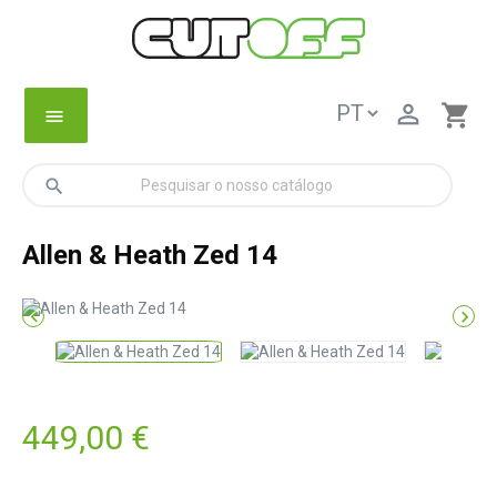

shopping_cart
menu
search
Allen & Heath Zed 14


449,00 €