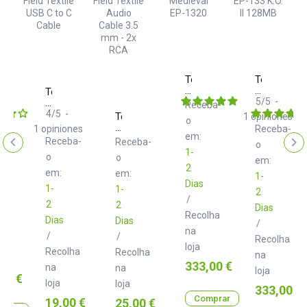
Teenage
Teenage
Engineering
Engineering
age
Teenage
Medieval
EP-
5
/
5
-
eering
Engineering
Receba-
EP-
133
Field
4
/
5
-
Teenage
1
opiniones
ba-
o
1320
K.O.
Textile
Engineering
1
opiniones
Receba-
II
USB
em:
Field
Receba-
Receba-
128MB
o
ick
C
Textile
1-
to
o
o
Audio
em:
C
2
Cable
em:
em:
1-
Cable
3.5
Dias
1-
1-
2
mm
/
-
2
2
Dias
2x
Recolha
Dias
Dias
/
RCA
lha
na
/
/
Recolha
loja
Recolha
Recolha
na
Preço
333,00 €
na
na
loja
00 €
loja
loja
Preço
333,00 €
Comprar
Preço
19,00 €
Preço
25,00 €