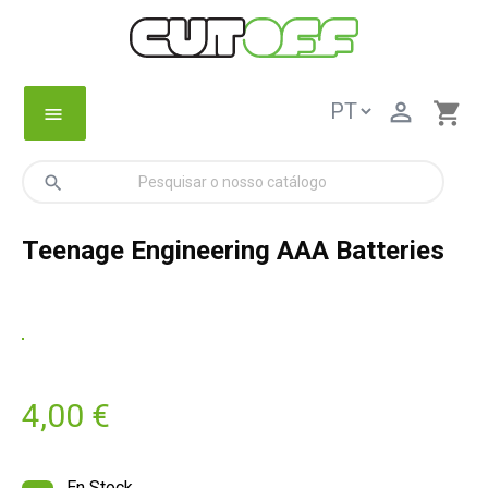

shopping_cart
menu
search
Teenage Engineering AAA Batteries
4,00 €
En Stock