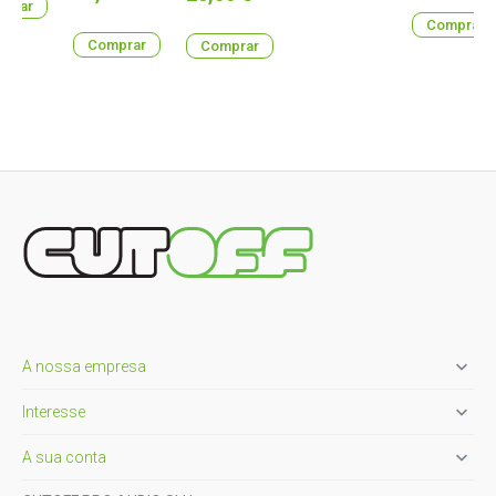
prar
Comprar
Comprar
Comprar

A nossa empresa

Interesse

A sua conta