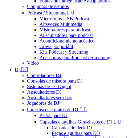
Fontes de alimentação e adaptadores
Conjuntos de estudos
Podcast / Streaming


Microfonos USB Podcast
Altavozes Multimedia
Misturadores para podcast
Auscultadores para podcast
Acondicionamiento acústico
Gravação portátil
Kits Podcast y Streaming
Accesorios para Podcast / Streaming
Video
Dj


Controladores DJ
Consolas de mistura para DJ
Sistemas de DJ Digital
Auscultadores DJ
Auscultadores sem fios
Jogadores de DJ
Gira-discos e pratos de DJ


Platos para DJ
Cápsulas e agulhas Gira-discos de DJ


Cápsulas de deck DJ
Peças e agulhas para DJs