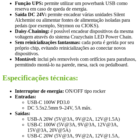
Função UPS:
permite utilizar um powerbank USB como
reserva em caso de queda de energia.
Saída DC 24V:
permite encadear várias unidades Silent
Alchemist ou alimentar fontes de alimentação isoladas para
pedais (por exemplo, Strymon ou CIOKS).
Daisy-Chaining:
é possível encadear dispositivos da mesma
voltagem através do sistema Crazychain LED Power Chain.
Sem reinicializações fantasmas:
cada porta é gerida por seu
próprio chip, evitando reinicializações ao conectar novos
dispositivos.
Montável:
inclui pés removíveis com orifícios para parafusos,
permitindo montá-lo na parede, mesa, rack ou pedalboard.
Especificações técnicas:
Interruptor de energia:
ON/OFF tipo rocker
Entradas:
USB-C 100W PD3.0
DC 5.5x2.5mm 9–24V, 5A máx.
Saídas:
USB-A 20W (5V@3A, 9V@2A, 12V@1.5A)
USB-C 100W (5V@3A, 9V@3A, 12V@3A,
15V@3A, 20V@5A)
USB-C 20W (5V@3A, 9V@2A, 12V@1.5A,