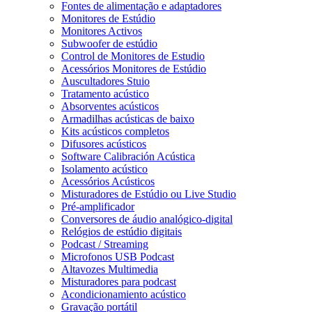
Fontes de alimentação e adaptadores
Monitores de Estúdio
Monitores Activos
Subwoofer de estúdio
Control de Monitores de Estudio
Acessórios Monitores de Estúdio
Auscultadores Stuio
Tratamento acústico
Absorventes acústicos
Armadilhas acústicas de baixo
Kits acústicos completos
Difusores acústicos
Software Calibración Acústica
Isolamento acústico
Acessórios Acústicos
Misturadores de Estúdio ou Live Studio
Pré-amplificador
Conversores de áudio analógico-digital
Relógios de estúdio digitais
Podcast / Streaming
Microfonos USB Podcast
Altavozes Multimedia
Misturadores para podcast
Acondicionamiento acústico
Gravação portátil