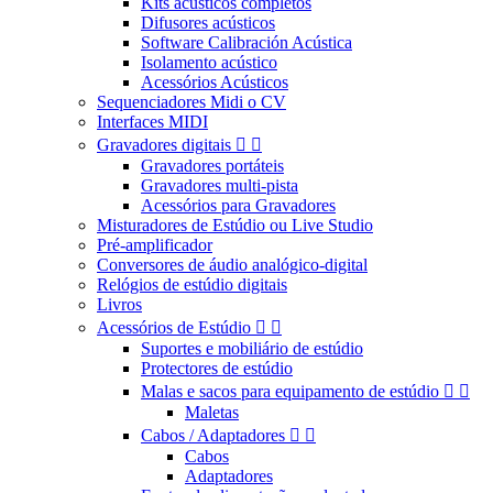
Kits acústicos completos
Difusores acústicos
Software Calibración Acústica
Isolamento acústico
Acessórios Acústicos
Sequenciadores Midi o CV
Interfaces MIDI
Gravadores digitais


Gravadores portáteis
Gravadores multi-pista
Acessórios para Gravadores
Misturadores de Estúdio ou Live Studio
Pré-amplificador
Conversores de áudio analógico-digital
Relógios de estúdio digitais
Livros
Acessórios de Estúdio


Suportes e mobiliário de estúdio
Protectores de estúdio
Malas e sacos para equipamento de estúdio


Maletas
Cabos / Adaptadores


Cabos
Adaptadores