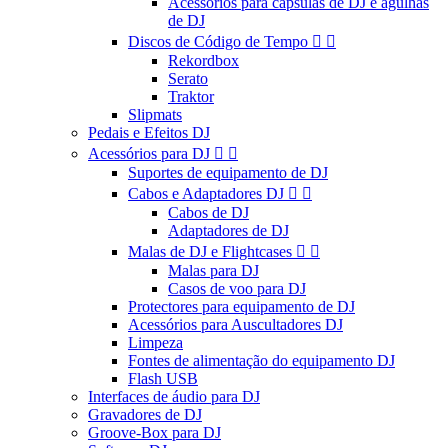
Acessórios para cápsulas de DJ e agulhas
de DJ
Discos de Código de Tempo


Rekordbox
Serato
Traktor
Slipmats
Pedais e Efeitos DJ
Acessórios para DJ


Suportes de equipamento de DJ
Cabos e Adaptadores DJ


Cabos de DJ
Adaptadores de DJ
Malas de DJ e Flightcases


Malas para DJ
Casos de voo para DJ
Protectores para equipamento de DJ
Acessórios para Auscultadores DJ
Limpeza
Fontes de alimentação do equipamento DJ
Flash USB
Interfaces de áudio para DJ
Gravadores de DJ
Groove-Box para DJ