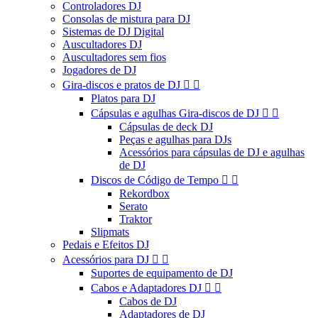
Controladores DJ
Consolas de mistura para DJ
Sistemas de DJ Digital
Auscultadores DJ
Auscultadores sem fios
Jogadores de DJ
Gira-discos e pratos de DJ


Platos para DJ
Cápsulas e agulhas Gira-discos de DJ


Cápsulas de deck DJ
Peças e agulhas para DJs
Acessórios para cápsulas de DJ e agulhas
de DJ
Discos de Código de Tempo


Rekordbox
Serato
Traktor
Slipmats
Pedais e Efeitos DJ
Acessórios para DJ


Suportes de equipamento de DJ
Cabos e Adaptadores DJ


Cabos de DJ
Adaptadores de DJ