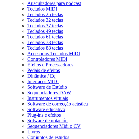
Auscultadores para podcast
Teclados MIDI
Teclados 25 teclas
Teclados 32 teclas
Teclados 37 teclas
Teclados 49 teclas
Teclados 61 teclas
Teclados 73 teclas
Teclados 88 teclas
Accesorios Teclados MIDI
Controladores MIDI
Efeitos e Processadores
Pedais de efeitos
Dinâmica / Eq
Interfaces MIDI
Software de Estúdio
Sequenciadores DAW
Instrumentos virtuais
Software de correcção acústica
Software educativo
Plug-ins e efeitos
Sofware de notación
Sequenciadores Midi o CV
Livros
Conjuntos de estudos