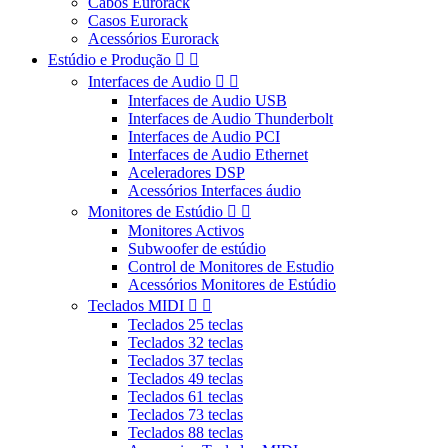
Cabos Eurorack
Casos Eurorack
Acessórios Eurorack
Estúdio e Produção


Interfaces de Audio


Interfaces de Audio USB
Interfaces de Audio Thunderbolt
Interfaces de Audio PCI
Interfaces de Audio Ethernet
Aceleradores DSP
Acessórios Interfaces áudio
Monitores de Estúdio


Monitores Activos
Subwoofer de estúdio
Control de Monitores de Estudio
Acessórios Monitores de Estúdio
Teclados MIDI


Teclados 25 teclas
Teclados 32 teclas
Teclados 37 teclas
Teclados 49 teclas
Teclados 61 teclas
Teclados 73 teclas
Teclados 88 teclas