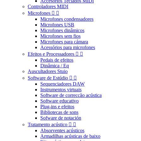
Accesorios Teclados MIDI
Controladores MIDI
Microfones


Microfones condensadores
Microfones USB
Microfones dinâmicos
Microfones sem fios
Microfones para cámara
Acessórios para microfones
Efeitos e Processadores


Pedais de efeitos
Dinâmica / Eq
Auscultadores Stuio
Software de Estúdio


Sequenciadores DAW
Instrumentos virtuais
Software de correcção acústica
Software educativo
Plug-ins e efeitos
Bibliotecas de sons
Sofware de notación
Tratamento acústico


Absorventes acústicos
Armadilhas acústicas de baixo