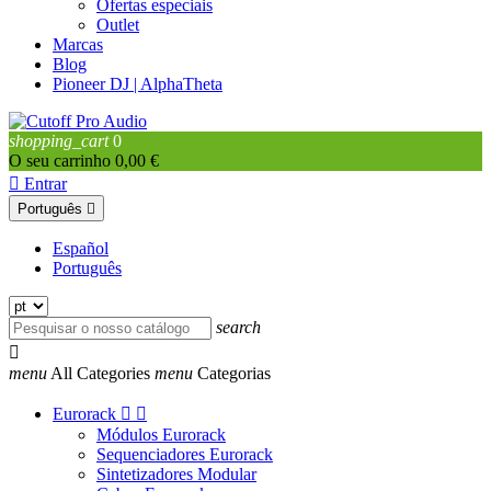
Ofertas especiais
Outlet
Marcas
Blog
Pioneer DJ | AlphaTheta
shopping_cart
0
O seu carrinho
0,00 €

Entrar
Português

Español
Português
search

menu
All Categories
menu
Categorias
Eurorack


Módulos Eurorack
Sequenciadores Eurorack
Sintetizadores Modular