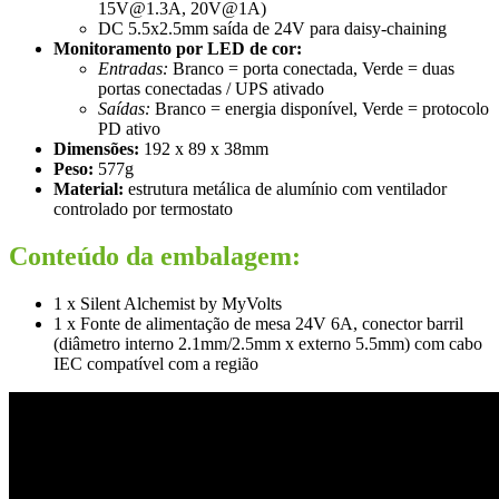
15V@1.3A, 20V@1A)
DC 5.5x2.5mm saída de 24V para daisy-chaining
Monitoramento por LED de cor:
Entradas:
Branco = porta conectada, Verde = duas
portas conectadas / UPS ativado
Saídas:
Branco = energia disponível, Verde = protocolo
PD ativo
Dimensões:
192 x 89 x 38mm
Peso:
577g
Material:
estrutura metálica de alumínio com ventilador
controlado por termostato
Conteúdo da embalagem:
1 x Silent Alchemist by MyVolts
1 x Fonte de alimentação de mesa 24V 6A, conector barril
(diâmetro interno 2.1mm/2.5mm x externo 5.5mm) com cabo
IEC compatível com a região