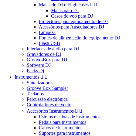
Malas de DJ e Flightcases


Malas para DJ
Casos de voo para DJ
Protectores para equipamento de DJ
Acessórios para Auscultadores DJ
Limpeza
Fontes de alimentação do equipamento DJ
Flash USB
Interfaces de áudio para DJ
Gravadores de DJ
Groove-Box para DJ
Software DJ
Packs Dj
Instrumentos


Sintetizadores
Groove Box-Sampler
Teclados
Percussão electrónica
Controladores de vento
Accesórios Instrumentos


Estojos e caixas de instrumentos
Pedais para instrumentos
Cabos de instrumentos
Suportes para instrumentos