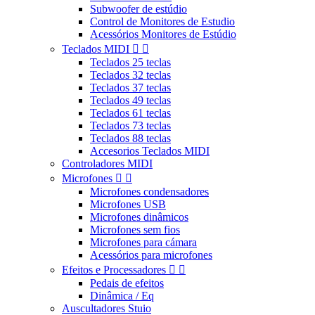
Subwoofer de estúdio
Control de Monitores de Estudio
Acessórios Monitores de Estúdio
Teclados MIDI


Teclados 25 teclas
Teclados 32 teclas
Teclados 37 teclas
Teclados 49 teclas
Teclados 61 teclas
Teclados 73 teclas
Teclados 88 teclas
Accesorios Teclados MIDI
Controladores MIDI
Microfones


Microfones condensadores
Microfones USB
Microfones dinâmicos
Microfones sem fios
Microfones para cámara
Acessórios para microfones
Efeitos e Processadores


Pedais de efeitos
Dinâmica / Eq
Auscultadores Stuio