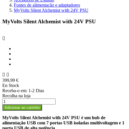
Fontes de alimentação e adaptadores
MyVolts Silent Alchemist with 24V PSU
MyVolts Silent Alchemist with 24V PSU



399,99 €
En Stock
Receba-o em:
1-2 Dias
Recolha na loja
Adicionar ao carrinho
MyVolts Silent Alchemist with 24V PSU é um hub de
alimentação USB com 7 portas USB isoladas multivoltagem e 1
porta USB de alta potência