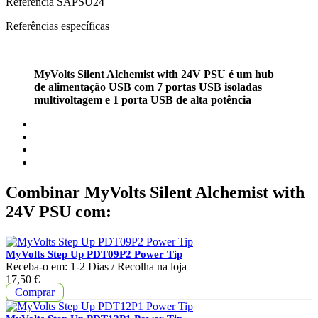
Referência
SAPSU24
Referências específicas
MyVolts Silent Alchemist with 24V PSU é um hub
de alimentação USB com 7 portas USB isoladas
multivoltagem e 1 porta USB de alta potência
Combinar MyVolts Silent Alchemist with
24V PSU com:
MyVolts Step Up PDT09P2 Power Tip
Receba-o em:
1-2 Dias
/ Recolha na loja
Preço
17,50 €
Comprar