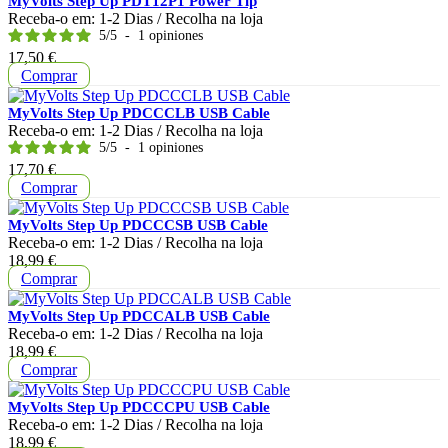
MyVolts Step Up PDT12P1 Power Tip
Receba-o em:
1-2 Dias
/ Recolha na loja
5
/
5
-
1
opiniones
Preço
17,50 €
Comprar
MyVolts Step Up PDCCCLB USB Cable
Receba-o em:
1-2 Dias
/ Recolha na loja
5
/
5
-
1
opiniones
Preço
17,70 €
Comprar
MyVolts Step Up PDCCCSB USB Cable
Receba-o em:
1-2 Dias
/ Recolha na loja
Preço
18,99 €
Comprar
MyVolts Step Up PDCCALB USB Cable
Receba-o em:
1-2 Dias
/ Recolha na loja
Preço
18,99 €
Comprar
MyVolts Step Up PDCCCPU USB Cable
Receba-o em:
1-2 Dias
/ Recolha na loja
Preço
18,99 €