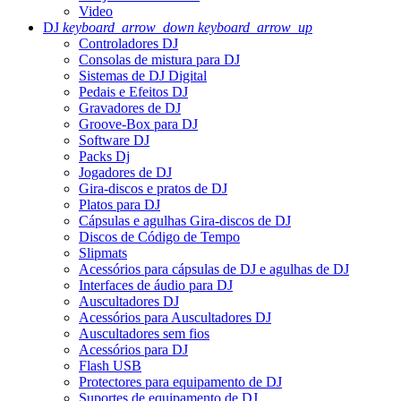
Video
DJ
keyboard_arrow_down
keyboard_arrow_up
Controladores DJ
Consolas de mistura para DJ
Sistemas de DJ Digital
Pedais e Efeitos DJ
Gravadores de DJ
Groove-Box para DJ
Software DJ
Packs Dj
Jogadores de DJ
Gira-discos e pratos de DJ
Platos para DJ
Cápsulas e agulhas Gira-discos de DJ
Discos de Código de Tempo
Slipmats
Acessórios para cápsulas de DJ e agulhas de DJ
Interfaces de áudio para DJ
Auscultadores DJ
Acessórios para Auscultadores DJ
Auscultadores sem fios
Acessórios para DJ
Flash USB
Protectores para equipamento de DJ
Suportes de equipamento de DJ