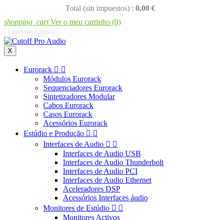
Total (sin impuestos) :
0,00 €
shopping_cart
Ver o meu carrinho
(0)
Finalizar compra
X
Eurorack


Módulos Eurorack
Sequenciadores Eurorack
Sintetizadores Modular
Cabos Eurorack
Casos Eurorack
Acessórios Eurorack
Estúdio e Produção


Interfaces de Audio


Interfaces de Audio USB
Interfaces de Audio Thunderbolt
Interfaces de Audio PCI
Interfaces de Audio Ethernet
Aceleradores DSP
Acessórios Interfaces áudio
Monitores de Estúdio


Monitores Activos