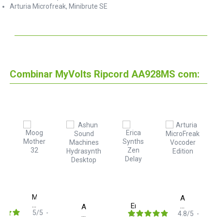
Arturia Microfreak, Minibrute SE
Combinar MyVolts Ripcord AA928MS com:
Moog
Arturia
Mother
Erica
MicroFreak
Ashun
32
5
/
5
-
Synths
Vocoder
4.8
/
5
-
Sound