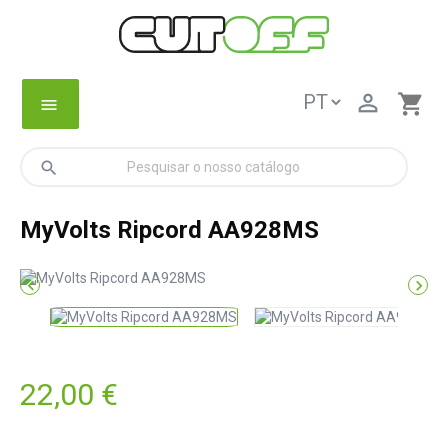

shopping_cart
menu
search
MyVolts Ripcord AA928MS


22,00 €