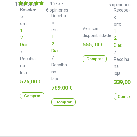
Zen
Edition
Machines
4.8
/
5
-
1
opiniones
5
opiniones
Delay
Hydrasynth
Receba-
6
opiniones
Receba-
Desktop
Receba-
o
o
o
em:
em:
Verificar
em:
1-
1-
disponibilidade
1-
2
2
Preço
2
555,00 €
Dias
Dias
Dias
/
/
/
Recolha
Comprar
Recolha
Recolha
na
na
na
loja
loja
loja
Preço
575,00 €
Preço
339,00 €
Preço
769,00 €
Comprar
Comprar
Comprar