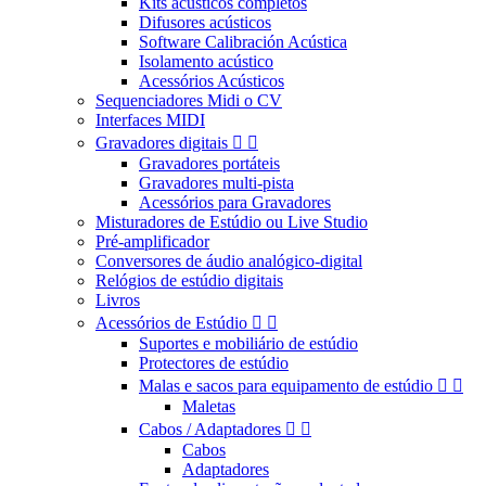
Kits acústicos completos
Difusores acústicos
Software Calibración Acústica
Isolamento acústico
Acessórios Acústicos
Sequenciadores Midi o CV
Interfaces MIDI
Gravadores digitais


Gravadores portáteis
Gravadores multi-pista
Acessórios para Gravadores
Misturadores de Estúdio ou Live Studio
Pré-amplificador
Conversores de áudio analógico-digital
Relógios de estúdio digitais
Livros
Acessórios de Estúdio


Suportes e mobiliário de estúdio
Protectores de estúdio
Malas e sacos para equipamento de estúdio


Maletas
Cabos / Adaptadores


Cabos
Adaptadores