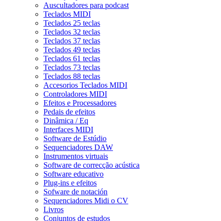
Auscultadores para podcast
Teclados MIDI
Teclados 25 teclas
Teclados 32 teclas
Teclados 37 teclas
Teclados 49 teclas
Teclados 61 teclas
Teclados 73 teclas
Teclados 88 teclas
Accesorios Teclados MIDI
Controladores MIDI
Efeitos e Processadores
Pedais de efeitos
Dinâmica / Eq
Interfaces MIDI
Software de Estúdio
Sequenciadores DAW
Instrumentos virtuais
Software de correcção acústica
Software educativo
Plug-ins e efeitos
Sofware de notación
Sequenciadores Midi o CV
Livros
Conjuntos de estudos