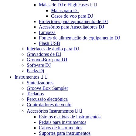
Malas de DJ e Flightcases


Malas para DJ
Casos de voo para DJ
Protectores para equipamento de DJ
Acessórios para Auscultadores DJ
Limpeza
Fontes de alimentação do equipamento DJ
Flash USB
Interfaces de áudio para DJ
Gravadores de DJ
Groove-Box para DJ
Software DJ
Packs Dj
Instrumentos


Sintetizadores
Groove Box-Sampler
Teclados
Percussão electrónica
Controladores de vento
Accesórios Instrumentos


Estojos e caixas de instrumentos
Pedais para instrumentos
Cabos de instrumentos
Suportes para instrumentos