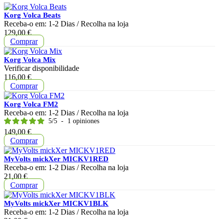
Korg Volca Beats
Receba-o em:
1-2 Dias
/ Recolha na loja
Preço
129,00 €
Comprar
Korg Volca Mix
Verificar disponibilidade
Preço
116,00 €
Comprar
Korg Volca FM2
Receba-o em:
1-2 Dias
/ Recolha na loja
5
/
5
-
1
opiniones
Preço
149,00 €
Comprar
MyVolts mickXer MICKV1RED
Receba-o em:
1-2 Dias
/ Recolha na loja
Preço
21,00 €
Comprar
MyVolts mickXer MICKV1BLK
Receba-o em:
1-2 Dias
/ Recolha na loja