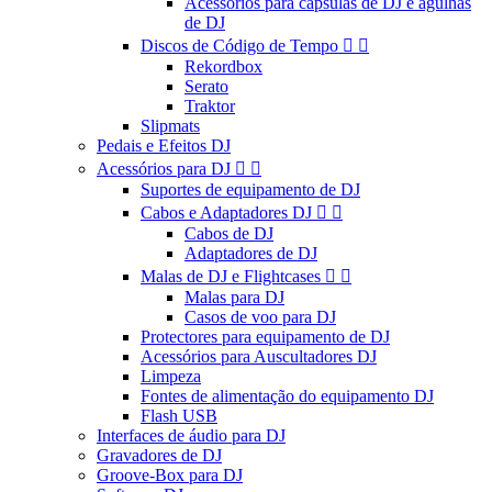
Acessórios para cápsulas de DJ e agulhas
de DJ
Discos de Código de Tempo


Rekordbox
Serato
Traktor
Slipmats
Pedais e Efeitos DJ
Acessórios para DJ


Suportes de equipamento de DJ
Cabos e Adaptadores DJ


Cabos de DJ
Adaptadores de DJ
Malas de DJ e Flightcases


Malas para DJ
Casos de voo para DJ
Protectores para equipamento de DJ
Acessórios para Auscultadores DJ
Limpeza
Fontes de alimentação do equipamento DJ
Flash USB
Interfaces de áudio para DJ
Gravadores de DJ
Groove-Box para DJ