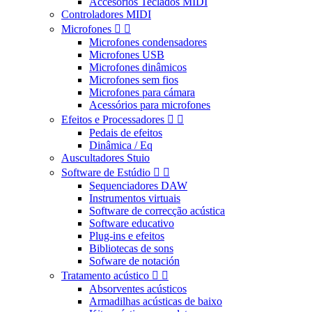
Accesorios Teclados MIDI
Controladores MIDI
Microfones


Microfones condensadores
Microfones USB
Microfones dinâmicos
Microfones sem fios
Microfones para cámara
Acessórios para microfones
Efeitos e Processadores


Pedais de efeitos
Dinâmica / Eq
Auscultadores Stuio
Software de Estúdio


Sequenciadores DAW
Instrumentos virtuais
Software de correcção acústica
Software educativo
Plug-ins e efeitos
Bibliotecas de sons
Sofware de notación
Tratamento acústico


Absorventes acústicos
Armadilhas acústicas de baixo