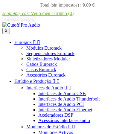
Total (sin impuestos) :
0,00 €
shopping_cart
Ver o meu carrinho
(0)
Finalizar compra
X
Eurorack


Módulos Eurorack
Sequenciadores Eurorack
Sintetizadores Modular
Cabos Eurorack
Casos Eurorack
Acessórios Eurorack
Estúdio e Produção


Interfaces de Audio


Interfaces de Audio USB
Interfaces de Audio Thunderbolt
Interfaces de Audio PCI
Interfaces de Audio Ethernet
Aceleradores DSP
Acessórios Interfaces áudio
Monitores de Estúdio


Monitores Activos