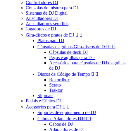
Controladores DJ
Consolas de mistura para DJ
Sistemas de DJ Digital
Auscultadores DJ
Auscultadores sem fios
Jogadores de DJ
Gira-discos e pratos de DJ


Platos para DJ
Cápsulas e agulhas Gira-discos de DJ


Cápsulas de deck DJ
Peças e agulhas para DJs
Acessórios para cápsulas de DJ e agulhas
de DJ
Discos de Código de Tempo


Rekordbox
Serato
Traktor
Slipmats
Pedais e Efeitos DJ
Acessórios para DJ


Suportes de equipamento de DJ
Cabos e Adaptadores DJ


Cabos de DJ
Adaptadores de DJ