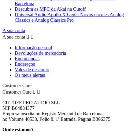
Barcelona
Descubra as MPC da Akai na Cutoff
Universal Audio Apollo X Gen2: Novos pacotes Analog
Classics e Analog Classics Pro
A sua conta
A sua conta


Informação pessoal
Devoluções de mercadoria
Encomendas
Endereços
Vales de desconto
Os meus alertas
Customer Care
Customer Care


CUTOFF PRO AUDIO SLU
NIF B64834377
Empresa inscrita no Registo Mercantil de Barcelona,
no Volume 40533, Folio 8, 1ª Entrada, Página B366375.
Onde estamos?