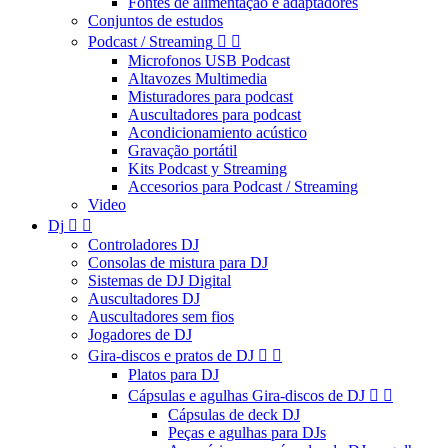
Fontes de alimentação e adaptadores
Conjuntos de estudos
Podcast / Streaming


Microfonos USB Podcast
Altavozes Multimedia
Misturadores para podcast
Auscultadores para podcast
Acondicionamiento acústico
Gravação portátil
Kits Podcast y Streaming
Accesorios para Podcast / Streaming
Video
Dj


Controladores DJ
Consolas de mistura para DJ
Sistemas de DJ Digital
Auscultadores DJ
Auscultadores sem fios
Jogadores de DJ
Gira-discos e pratos de DJ


Platos para DJ
Cápsulas e agulhas Gira-discos de DJ


Cápsulas de deck DJ
Peças e agulhas para DJs