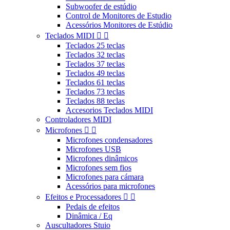
Subwoofer de estúdio
Control de Monitores de Estudio
Acessórios Monitores de Estúdio
Teclados MIDI


Teclados 25 teclas
Teclados 32 teclas
Teclados 37 teclas
Teclados 49 teclas
Teclados 61 teclas
Teclados 73 teclas
Teclados 88 teclas
Accesorios Teclados MIDI
Controladores MIDI
Microfones


Microfones condensadores
Microfones USB
Microfones dinâmicos
Microfones sem fios
Microfones para cámara
Acessórios para microfones
Efeitos e Processadores


Pedais de efeitos
Dinâmica / Eq
Auscultadores Stuio