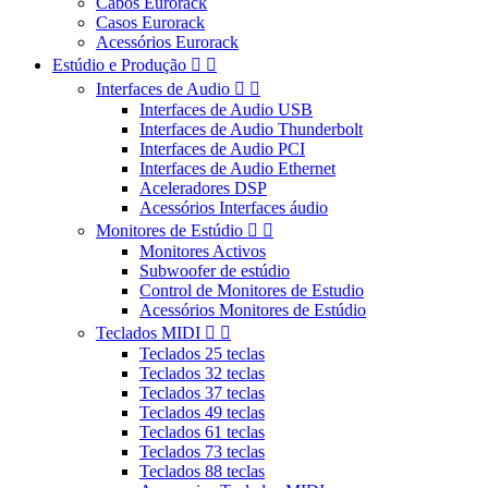
Cabos Eurorack
Casos Eurorack
Acessórios Eurorack
Estúdio e Produção


Interfaces de Audio


Interfaces de Audio USB
Interfaces de Audio Thunderbolt
Interfaces de Audio PCI
Interfaces de Audio Ethernet
Aceleradores DSP
Acessórios Interfaces áudio
Monitores de Estúdio


Monitores Activos
Subwoofer de estúdio
Control de Monitores de Estudio
Acessórios Monitores de Estúdio
Teclados MIDI


Teclados 25 teclas
Teclados 32 teclas
Teclados 37 teclas
Teclados 49 teclas
Teclados 61 teclas
Teclados 73 teclas
Teclados 88 teclas