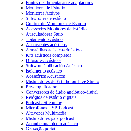
Fontes de alimentação e adaptadores
Monitores de Estúdio
Monitores Activos
Subwoofer de estúdio
Control de Monitores de Estudio
Acessórios Monitores de Estúdio
Auscultadores Stuio
Tratamento acústico
Absorventes acústicos
Armadilhas acústicas de baixo
Kits acústicos completos
Difusores acústicos
Software Calibración Acústica
Isolamento acústico
Acessórios Acústicos
Misturadores de Estúdio ou Live Studio
Pré-amplificador
Conversores de áudio analógico-digital
Relógios de estúdio digitais
Podcast / Streaming
Microfonos USB Podcast
Altavozes Multimedia
Misturadores para podcast
Acondicionamiento acústico
Gravação portátil