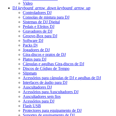
Video
DJ
keyboard_arrow_down
keyboard_arrow_up
Controladores DJ
Consolas de mistura para DJ
Sistemas de DJ Digital
Pedais e Efeitos DJ
Gravadores de DJ
Groove-Box para DJ
Software DJ
Packs Dj
Jogadores de DJ
Gira-discos e pratos de DJ
Platos para DJ
Cápsulas e agulhas Gira-discos de DJ
Discos de Código de Tempo
Slipmats
Acessórios para cápsulas de DJ e agulhas de DJ
Interfaces de áudio para DJ
Auscultadores DJ
Acessórios para Auscultadores DJ
Auscultadores sem fios
Acessórios para DJ
Flash USB
Protectores para equipamento de DJ
Suportes de equipamento de DJ