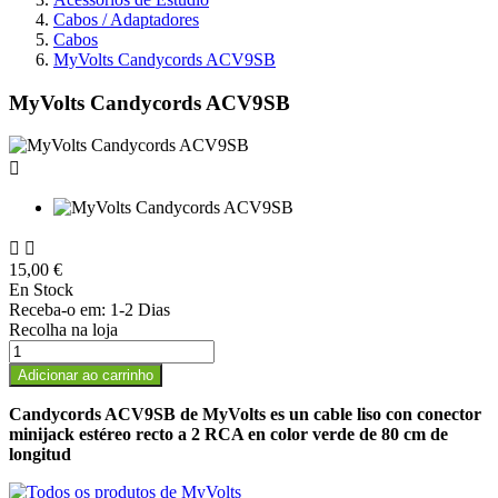
Cabos / Adaptadores
Cabos
MyVolts Candycords ACV9SB
MyVolts Candycords ACV9SB



15,00 €
En Stock
Receba-o em:
1-2 Dias
Recolha na loja
Adicionar ao carrinho
Candycords ACV9SB de MyVolts es un cable liso con conector
minijack estéreo recto a 2 RCA en color verde de 80 cm de
longitud