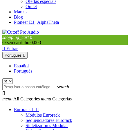
Ofertas especiais
Outlet
Marcas
Blog
Pioneer DJ | AlphaTheta
shopping_cart
0
O seu carrinho
0,00 €

Entrar
Português

Español
Português
search

menu
All Categories
menu
Categorias
Eurorack


Módulos Eurorack
Sequenciadores Eurorack
Sintetizadores Modular