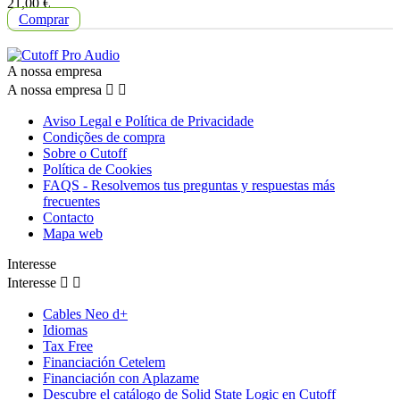
Preço
21,00 €
Comprar
A nossa empresa
A nossa empresa


Aviso Legal e Política de Privacidade
Condições de compra
Sobre o Cutoff
Política de Cookies
FAQS - Resolvemos tus preguntas y respuestas más
frecuentes
Contacto
Mapa web
Interesse
Interesse


Cables Neo d+
Idiomas
Tax Free
Financiación Cetelem
Financiación con Aplazame
Descubre el catálogo de Solid State Logic en Cutoff