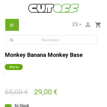

shopping_cart
menu
search
Monkey Banana Monkey Base
Oferta
65,00 €
29,00 €
En Stock