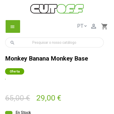

shopping_cart
menu
search
Monkey Banana Monkey Base
Oferta
65,00 €
29,00 €
En Stock