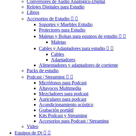
Conversores de Audio Analógico-Digital
Relojes Digitales para Estudio
Libros
Accesorios de Estudio


Soportes y Muebles Estudio
Protectores para Estudio
Maletas y Bolsas para equipos de estudio


Maletas
Cables y Adaptadores para estudio


Cables
Adaptadores
Alimentadores y adaptadores de corriente
Packs de estudio
Podcast / Streaming


Micrófonos para Podcast
Altavoces Multimedia
Mezcladores para podcast
Auriculares para podcast
Acondicionamiento acústico
Grabación portátil
Kits Podcast y Streaming
Accesorios para Podcast / Streaming
Video
Equipos de Dj

