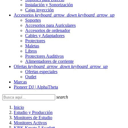
Instalación y Sonorización
Cajas inyección
Accesorios
keyboard_arrow_down
keyboard_arrow_up
Soportes
Accesorios para Auriculares
Accesorios de ordenador
Cables y Adaptadores
Protectores
Maletas
Libros
Protectores Auditivos
Alimentadores de corriente
Ofertas
keyboard_arrow_down
keyboard_arrow_up
Ofertas especiales
Outlet
Marcas
Pioneer DJ | AlphaTheta
search
Inicio
Estudio y Producción
Monitores de Estudio
Monitores Activos
KRK Kreate 5 Scarlett