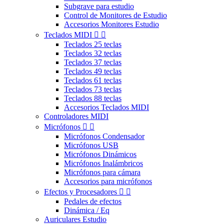
Subgrave para estudio
Control de Monitores de Estudio
Accesorios Monitores Estudio
Teclados MIDI


Teclados 25 teclas
Teclados 32 teclas
Teclados 37 teclas
Teclados 49 teclas
Teclados 61 teclas
Teclados 73 teclas
Teclados 88 teclas
Accesorios Teclados MIDI
Controladores MIDI
Micrófonos


Micrófonos Condensador
Micrófonos USB
Micrófonos Dinámicos
Micrófonos Inalámbricos
Micrófonos para cámara
Accesorios para micrófonos
Efectos y Procesadores


Pedales de efectos
Dinámica / Eq
Auriculares Estudio