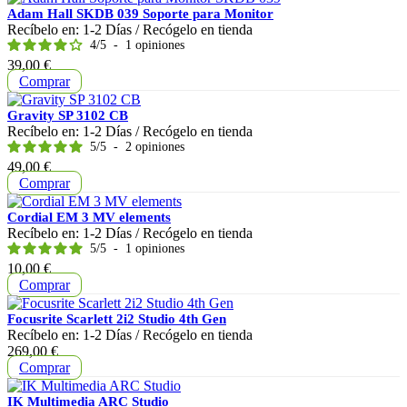
Adam Hall SKDB 039 Soporte para Monitor
Recíbelo en:
1-2 Días
/ Recógelo en tienda
4
/
5
-
1
opiniones
Precio
39,00 €
Comprar
Gravity SP 3102 CB
Recíbelo en:
1-2 Días
/ Recógelo en tienda
5
/
5
-
2
opiniones
Precio
49,00 €
Comprar
Cordial EM 3 MV elements
Recíbelo en:
1-2 Días
/ Recógelo en tienda
5
/
5
-
1
opiniones
Precio
10,00 €
Comprar
Focusrite Scarlett 2i2 Studio 4th Gen
Recíbelo en:
1-2 Días
/ Recógelo en tienda
Precio
269,00 €
Comprar
IK Multimedia ARC Studio