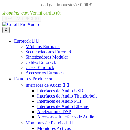
Total (sin impuestos) :
0,00 €
shopping_cart
Ver mi carrito
(0)
REALIZAR PEDIDO
X
Eurorack


Módulos Eurorack
Secuenciadores Eurorack
Sintetizadores Modular
Cables Eurorack
Cases Eurorack
Accesorios Eurorack
Estudio y Producción


Interfaces de Audio


Interfaces de Audio USB
Interfaces de Audio Thunderbolt
Interfaces de Audio PCI
Interfaces de Audio Ethernet
Aceleradores DSP
Accesorios Interfaces de Audio
Monitores de Estudio


Monitores Activos