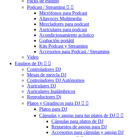
Packs de estudio
Podcast / Streaming


Micrófonos para Podcast
Altavoces Multimedia
Mezcladores para podcast
Auriculares para podcast
Acondicionamiento acústico
Grabación portátil
Kits Podcast y Streaming
Accesorios para Podcast / Streaming
Video
Equipos de Dj


Controladores DJ
Mesas de mezcla DJ
Controladores DJ Autónomos
Auriculares DJ
Auriculares Inalámbricos
Reproductores Dj
Platos y Giradiscos para DJ


Platos para DJ
Cápsulas y agujas para tus platos de DJ


Cápsulas para platos de DJ
Repuestos de agujas para DJ
Accesorios para cápsulas y agujas DJ