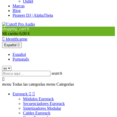
Outlet
Marcas
Blog
Pioneer DJ | AlphaTheta
shopping_cart
0
Mi carrito
0,00 €

Identificarme
Español

Español
Português
search

menu
Todas las categorías
menu
Categorías
Eurorack


Módulos Eurorack
Secuenciadores Eurorack
Sintetizadores Modular
Cables Eurorack