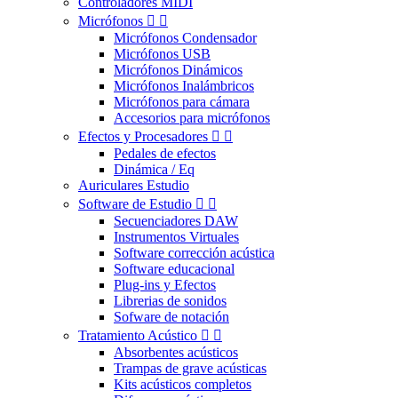
Controladores MIDI
Micrófonos


Micrófonos Condensador
Micrófonos USB
Micrófonos Dinámicos
Micrófonos Inalámbricos
Micrófonos para cámara
Accesorios para micrófonos
Efectos y Procesadores


Pedales de efectos
Dinámica / Eq
Auriculares Estudio
Software de Estudio


Secuenciadores DAW
Instrumentos Virtuales
Software corrección acústica
Software educacional
Plug-ins y Efectos
Librerias de sonidos
Sofware de notación
Tratamiento Acústico


Absorbentes acústicos
Trampas de grave acústicas
Kits acústicos completos