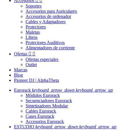
Accesorios


Soportes
Accesorios para Auriculares
Accesorios de ordenador
Cables y Adaptadores
Protectores
Maletas
Libros
Protectores Auditivos
Alimentadores de corriente
Ofertas


Ofertas especiales
Outlet
Marcas
Blog
Pioneer DJ | AlphaTheta
Eurorack
keyboard_arrow_down
keyboard_arrow_up
Módulos Eurorack
Secuenciadores Eurorack
Sintetizadores Modular
Cables Eurorack
Cases Eurorack
Accesorios Eurorack
ESTUDIO
keyboard_arrow_down
keyboard_arrow_up