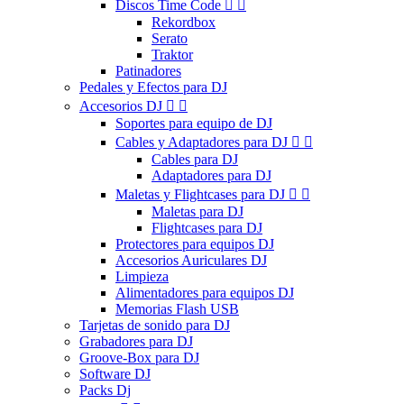
Discos Time Code


Rekordbox
Serato
Traktor
Patinadores
Pedales y Efectos para DJ
Accesorios DJ


Soportes para equipo de DJ
Cables y Adaptadores para DJ


Cables para DJ
Adaptadores para DJ
Maletas y Flightcases para DJ


Maletas para DJ
Flightcases para DJ
Protectores para equipos DJ
Accesorios Auriculares DJ
Limpieza
Alimentadores para equipos DJ
Memorias Flash USB
Tarjetas de sonido para DJ
Grabadores para DJ
Groove-Box para DJ
Software DJ
Packs Dj