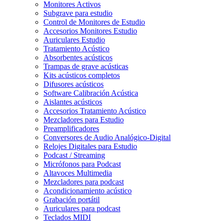
Monitores Activos
Subgrave para estudio
Control de Monitores de Estudio
Accesorios Monitores Estudio
Auriculares Estudio
Tratamiento Acústico
Absorbentes acústicos
Trampas de grave acústicas
Kits acústicos completos
Difusores acústicos
Software Calibración Acústica
Aislantes acústicos
Accesorios Tratamiento Acústico
Mezcladores para Estudio
Preamplificadores
Conversores de Audio Analógico-Digital
Relojes Digitales para Estudio
Podcast / Streaming
Micrófonos para Podcast
Altavoces Multimedia
Mezcladores para podcast
Acondicionamiento acústico
Grabación portátil
Auriculares para podcast
Teclados MIDI