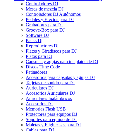
Controladores DJ
Mesas de mezcla DJ
Controladores DJ Autónomos
Pedales y Efectos para DJ
Grabadores para DJ
Groove-Box para DJ
Software DJ
Packs Dj
Reproductores Dj
Platos y Giradiscos para DJ
Platos para DJ
Cápsulas y agujas para tus platos de DJ
Discos Time Code
Patinadores
Accesorios para cápsulas y agujas DJ
Tarjetas de sonido para DJ
Auriculares DJ
Accesorios Auriculares DJ
Auriculares Inalámbricos
Accesorios DJ
Memorias Flash USB
Protectores para equipos DJ
Soportes para equipo de DJ
Maletas y Flightcases para DJ
Cables para DJ