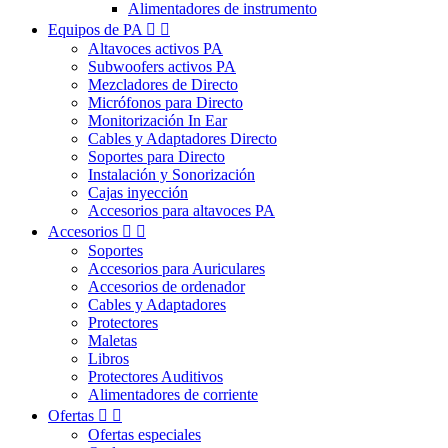
Alimentadores de instrumento
Equipos de PA


Altavoces activos PA
Subwoofers activos PA
Mezcladores de Directo
Micrófonos para Directo
Monitorización In Ear
Cables y Adaptadores Directo
Soportes para Directo
Instalación y Sonorización
Cajas inyección
Accesorios para altavoces PA
Accesorios


Soportes
Accesorios para Auriculares
Accesorios de ordenador
Cables y Adaptadores
Protectores
Maletas
Libros
Protectores Auditivos
Alimentadores de corriente
Ofertas


Ofertas especiales