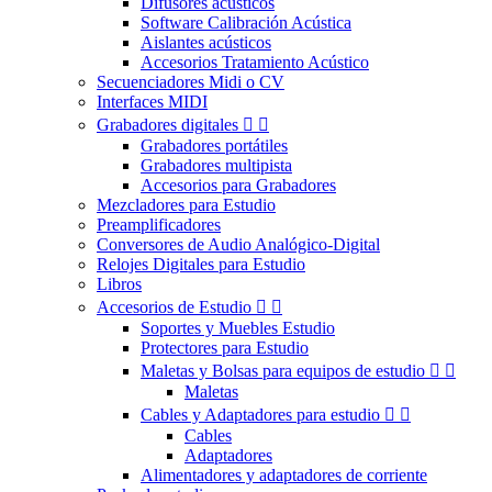
Difusores acústicos
Software Calibración Acústica
Aislantes acústicos
Accesorios Tratamiento Acústico
Secuenciadores Midi o CV
Interfaces MIDI
Grabadores digitales


Grabadores portátiles
Grabadores multipista
Accesorios para Grabadores
Mezcladores para Estudio
Preamplificadores
Conversores de Audio Analógico-Digital
Relojes Digitales para Estudio
Libros
Accesorios de Estudio


Soportes y Muebles Estudio
Protectores para Estudio
Maletas y Bolsas para equipos de estudio


Maletas
Cables y Adaptadores para estudio


Cables
Adaptadores
Alimentadores y adaptadores de corriente