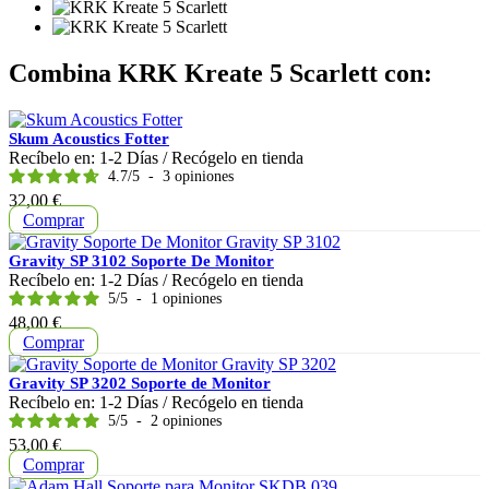
Combina KRK Kreate 5 Scarlett con:
Skum Acoustics Fotter
Recíbelo en:
1-2 Días
/ Recógelo en tienda
4.7
/
5
-
3
opiniones
Precio
32,00 €
Comprar
Gravity SP 3102 Soporte De Monitor
Recíbelo en:
1-2 Días
/ Recógelo en tienda
5
/
5
-
1
opiniones
Precio
48,00 €
Comprar
Gravity SP 3202 Soporte de Monitor
Recíbelo en:
1-2 Días
/ Recógelo en tienda
5
/
5
-
2
opiniones
Precio
53,00 €
Comprar