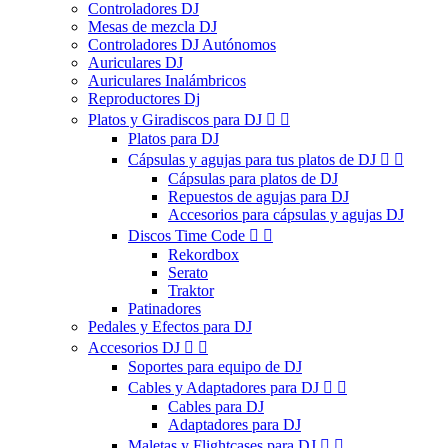
Controladores DJ
Mesas de mezcla DJ
Controladores DJ Autónomos
Auriculares DJ
Auriculares Inalámbricos
Reproductores Dj
Platos y Giradiscos para DJ


Platos para DJ
Cápsulas y agujas para tus platos de DJ


Cápsulas para platos de DJ
Repuestos de agujas para DJ
Accesorios para cápsulas y agujas DJ
Discos Time Code


Rekordbox
Serato
Traktor
Patinadores
Pedales y Efectos para DJ
Accesorios DJ


Soportes para equipo de DJ
Cables y Adaptadores para DJ


Cables para DJ
Adaptadores para DJ
Maletas y Flightcases para DJ

