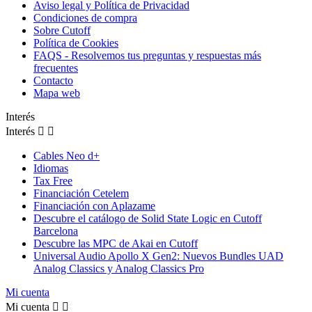
Aviso legal y Política de Privacidad
Condiciones de compra
Sobre Cutoff
Política de Cookies
FAQS - Resolvemos tus preguntas y respuestas más
frecuentes
Contacto
Mapa web
Interés
Interés


Cables Neo d+
Idiomas
Tax Free
Financiación Cetelem
Financiación con Aplazame
Descubre el catálogo de Solid State Logic en Cutoff
Barcelona
Descubre las MPC de Akai en Cutoff
Universal Audio Apollo X Gen2: Nuevos Bundles UAD
Analog Classics y Analog Classics Pro
Mi cuenta
Mi cuenta

