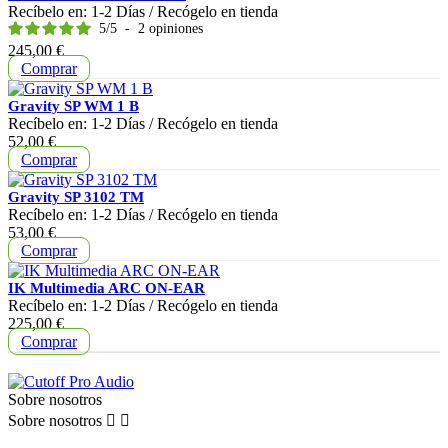
Recíbelo en:
1-2 Días
/ Recógelo en tienda
5
/
5
-
2
opiniones
Precio
245,00 €
Comprar
Gravity SP WM 1 B
Recíbelo en:
1-2 Días
/ Recógelo en tienda
Precio
52,00 €
Comprar
Gravity SP 3102 TM
Recíbelo en:
1-2 Días
/ Recógelo en tienda
Precio
53,00 €
Comprar
IK Multimedia ARC ON-EAR
Recíbelo en:
1-2 Días
/ Recógelo en tienda
Precio
225,00 €
Comprar
Sobre nosotros
Sobre nosotros

