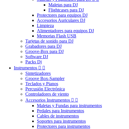
Maletas para DJ
Flightcases para DJ
Protectores para equipos DJ
Accesorios Auriculares DJ
Limpieza
Alimentadores para equipos DJ
Memorias Flash USB
Tarjetas de sonido para DJ
Grabadores para DJ
Groove-Box para DJ
Software DJ
Packs Dj
Instrumentos


Sintetizadores
Groove Box-Sampler
Teclados y Pianos
Percusión Electrónica
Controladores de viento
Accesorios Instrumentos


Maletas y Fundas para instrumentos
Pedales para Instrumentos
Cables de instrumentos
Soportes para instrumentos
Protectores para instrumentos