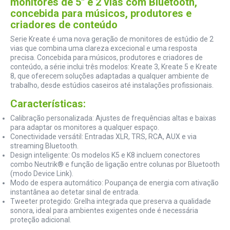
monitores de 5" e 2 vias com Bluetooth,
concebida para músicos, produtores e
criadores de conteúdo
Serie Kreate é uma nova geração de monitores de estúdio de 2
vias que combina uma clareza excecional e uma resposta
precisa. Concebida para músicos, produtores e criadores de
conteúdo, a série inclui três modelos: Kreate 3, Kreate 5 e Kreate
8, que oferecem soluções adaptadas a qualquer ambiente de
trabalho, desde estúdios caseiros até instalações profissionais.
Características:
Calibração personalizada: Ajustes de frequências altas e baixas
para adaptar os monitores a qualquer espaço.
Conectividade versátil: Entradas XLR, TRS, RCA, AUX e via
streaming Bluetooth.
Design inteligente: Os modelos K5 e K8 incluem conectores
combo Neutrik® e função de ligação entre colunas por Bluetooth
(modo Device Link).
Modo de espera automático: Poupança de energia com ativação
instantânea ao detetar sinal de entrada.
Tweeter protegido: Grelha integrada que preserva a qualidade
sonora, ideal para ambientes exigentes onde é necessária
proteção adicional.