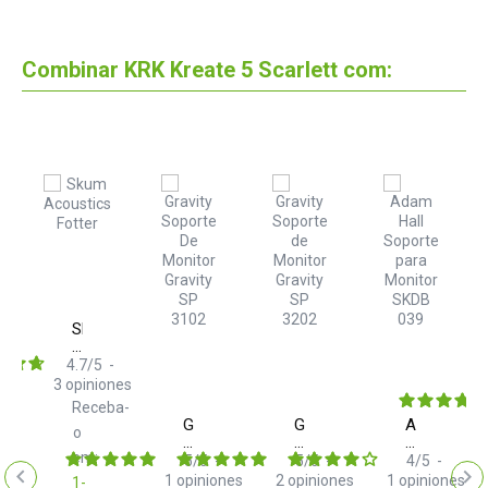
Combinar KRK Kreate 5 Scarlett com:
Skum
Acoustics
Fotter
4.7
/
5
-
media
3
opiniones
Receba-
ba-
Gravity
Gravity
Adam
o
SP
SP
Hall
em:
3102
3202
SKDB
5
/
5
-
5
/
5
-
4
/
5
-
Soporte
Soporte
039
1
opiniones
2
opiniones
1
opiniones
1-