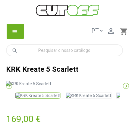

shopping_cart
menu
search
KRK Kreate 5 Scarlett


169,00 €