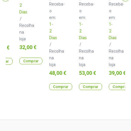
De
de
Soporte
Receba-
Receba-
Receba-
2
Monitor
Monitor
para
o
o
Monitor
o
Dias
em:
em:
em:
/
1-
1-
1-
Recolha
lha
2
2
2
na
Dias
Dias
Dias
loja
/
/
/
Preço
32,00 €
00 €
Recolha
Recolha
Recolha
na
na
na
Comprar
prar
loja
loja
loja
Preço
Preço
Preço
48,00 €
53,00 €
39,00 €
Comprar
Comprar
Comprar