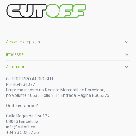

A nossa empresa

Interesse

A sua conta
CUTOFF PRO AUDIO SLU
NIF B64834377
Empresa inscrita no Registo Mercantil de Barcelona,
no Volume 40533, Folio 8, 1ª Entrada, Página B366375.
Onde estamos?
Calle Roger de Flor 122
08013 Barcelona
info@cutoff.es
+34 93 532 32 36