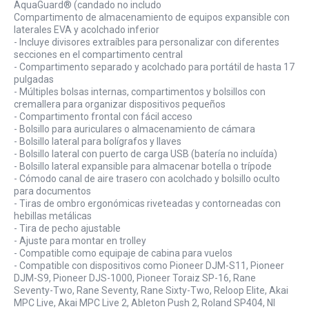
AquaGuard® (candado no includo
Compartimento de almacenamiento de equipos expansible con
laterales EVA y acolchado inferior
- Incluye divisores extraíbles para personalizar con diferentes
secciones en el compartimento central
- Compartimento separado y acolchado para portátil de hasta 17
pulgadas
- Múltiples bolsas internas, compartimentos y bolsillos con
cremallera para organizar dispositivos pequeños
- Compartimento frontal con fácil acceso
- Bolsillo para auriculares o almacenamiento de cámara
- Bolsillo lateral para bolígrafos y llaves
- Bolsillo lateral con puerto de carga USB (batería no incluída)
- Bolsillo lateral expansible para almacenar botella o trípode
- Cómodo canal de aire trasero con acolchado y bolsillo oculto
para documentos
- Tiras de ombro ergonómicas riveteadas y contorneadas con
hebillas metálicas
- Tira de pecho ajustable
- Ajuste para montar en trolley
- Compatible como equipaje de cabina para vuelos
- Compatible con dispositivos como Pioneer DJM-S11, Pioneer
DJM-S9, Pioneer DJS-1000, Pioneer Toraiz SP-16, Rane
Seventy-Two, Rane Seventy, Rane Sixty-Two, Reloop Elite, Akai
MPC Live, Akai MPC Live 2, Ableton Push 2, Roland SP404, NI