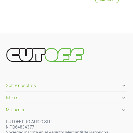

Sobre nosotros

Interés

Mi cuenta
CUTOFF PRO AUDIO SLU
NIF B64834377
Sociedad inscrita en el Registro Mercantil de Barcelona,