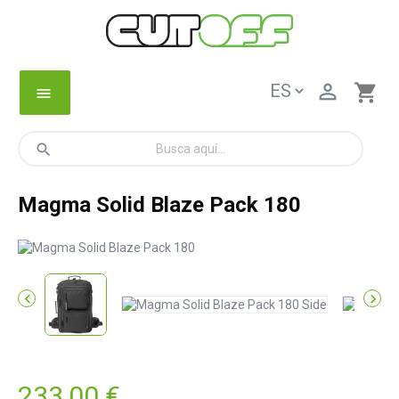

shopping_cart
menu
search
Magma Solid Blaze Pack 180


233,00 €