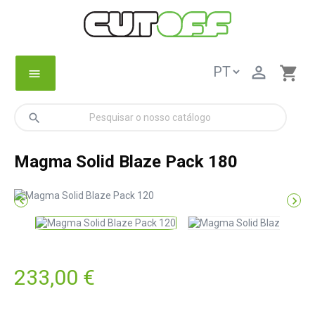

shopping_cart
menu
search
Magma Solid Blaze Pack 180


233,00 €