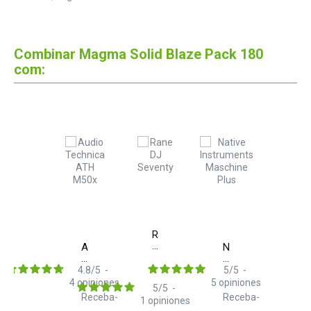
Combinar Magma Solid Blaze Pack 180
com:
Rane
DJ
Audio
Native
Seventy
Technica
Instruments
ATH
Maschine+
4.8
/
5
-
5
/
5
-
M50x
4
opiniones
5
opiniones
5
/
5
-
Receba-
Receba-
1
opiniones