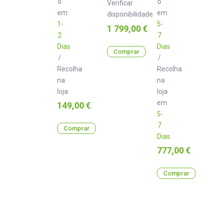
o
o
Verificar
em:
em:
disponibilidade
1-
5-
Preço
1 799,00 €
2
7
Dias
Dias
Comprar
/
/
Recolha
Recolha
na
na
loja
loja
em
Preço
149,00 €
5-
7
Comprar
Dias
Preço
777,00 €
Comprar