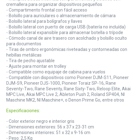
cremallera para organizar dispositivos pequeños
- Compartimento frontal con fácil acceso
- Bolsillo para auriculares o almacenamiento de cámara
- Bolsillo lateral para bolígrafos y llaves
- Bolsillo lateral con puerto de carga USB (batería no incluída)
- Bolsillo lateral expansible para almacenar botella o trípode
- Cómodo canal de aire trasero con acolchado y bolsillo oculto
para documentos
- Tiras de ombro ergonómicas riveteadas y contorneadas con
hebillas metálicas
- Tira de pecho ajustable
- Ajuste para montar en trolley
- Compatible como equipaje de cabina para vuelos
- Compatible con dispositivos como Pioneer DJM-S11, Pioneer
DJM-S9, Pioneer DJS-1000, Pioneer Toraiz SP-16, Rane
Seventy-Two, Rane Seventy, Rane Sixty-Two, Reloop Elite, Akai
MPC Live, Akai MPC Live 2, Ableton Push 2, Roland SP404, NI
Maschine MK2, NI Maschine+, o Denon Prime Go, entre otros
Especificaciones:
- Color exterior negro e interior gris
- Dimensiones exteriores: 56 x 37 x 23-31 cm
- Dimensiones interiores: 51 x 32 x 9-16 cm
- Peso: 2,5 Kg