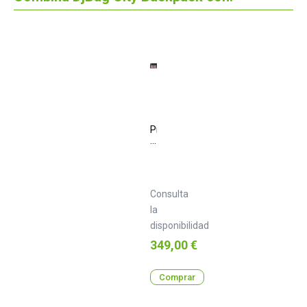
Pioneer
DJ
DDJ
XP2
Consulta
la
disponibilidad
Precio
349,00 €
Comprar