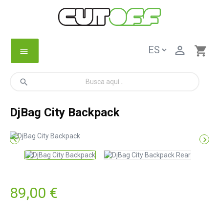

shopping_cart
menu
search
DjBag City Backpack


89,00 €