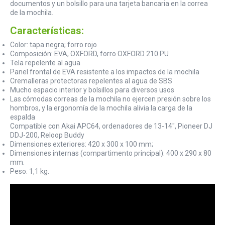
documentos y un bolsillo para una tarjeta bancaria en la correa
de la mochila.
Características:
Color: tapa negra; forro rojo
Composición: EVA, OXFORD, forro OXFORD 210 PU
Tela repelente al agua
Panel frontal de EVA resistente a los impactos de la mochila
Cremalleras protectoras repelentes al agua de SBS
Mucho espacio interior y bolsillos para diversos usos
Las cómodas correas de la mochila no ejercen presión sobre los
hombros, y la ergonomía de la mochila alivia la carga de la
espalda
Compatible con Akai APC64, ordenadores de 13-14", Pioneer DJ
DDJ-200, Reloop Buddy
Dimensiones exteriores: 420 x 300 x 100 mm;
Dimensiones internas (compartimento principal): 400 x 290 x 80
mm.
Peso: 1,1 kg.