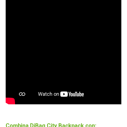
Combina DjBag City Backpack con: