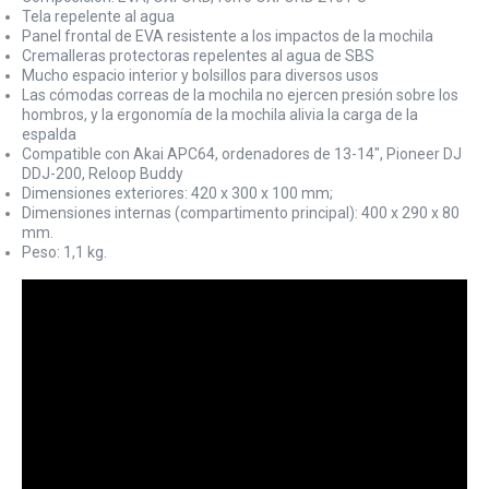
Tela repelente al agua
Panel frontal de EVA resistente a los impactos de la mochila
Cremalleras protectoras repelentes al agua de SBS
Mucho espacio interior y bolsillos para diversos usos
Las cómodas correas de la mochila no ejercen presión sobre los
hombros, y la ergonomía de la mochila alivia la carga de la
espalda
Compatible con Akai APC64, ordenadores de 13-14", Pioneer DJ
DDJ-200, Reloop Buddy
Dimensiones exteriores: 420 x 300 x 100 mm;
Dimensiones internas (compartimento principal): 400 x 290 x 80
mm.
Peso: 1,1 kg.