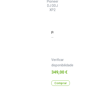
Pioneer
DJ
DDJ
XP2
Verificar
disponibilidade
Preço
349,00 €
Comprar