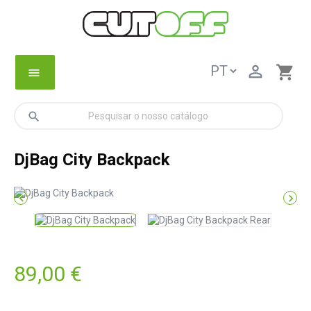

shopping_cart
menu
search
DjBag City Backpack


89,00 €