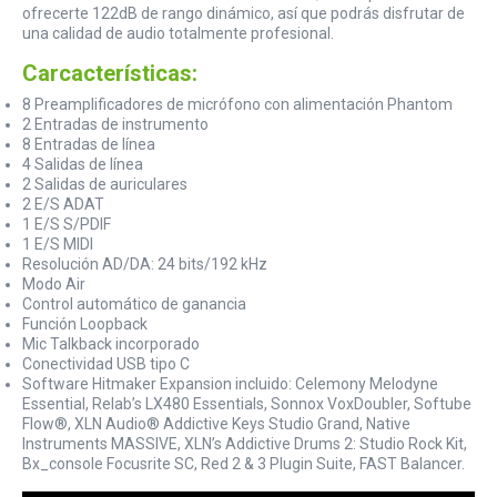
ofrecerte 122dB de rango dinámico, así que podrás disfrutar de
una calidad de audio totalmente profesional.
Carcacterísticas:
8 Preamplificadores de micrófono con alimentación Phantom
2 Entradas de instrumento
8 Entradas de línea
4 Salidas de línea
2 Salidas de auriculares
2 E/S ADAT
1 E/S S/PDIF
1 E/S MIDI
Resolución AD/DA: 24 bits/192 kHz
Modo Air
Control automático de ganancia
Función Loopback
Mic Talkback incorporado
Conectividad USB tipo C
Software Hitmaker Expansion incluido: Celemony Melodyne
Essential, Relab’s LX480 Essentials, Sonnox VoxDoubler, Softube
Flow®, XLN Audio® Addictive Keys Studio Grand, Native
Instruments MASSIVE, XLN’s Addictive Drums 2: Studio Rock Kit,
Bx_console Focusrite SC, Red 2 & 3 Plugin Suite, FAST Balancer.