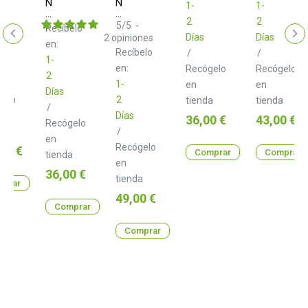
ture
Neo
Neo
elo
1-
1-
s
d+
d+
2
2
XLR
XLR
5
/
5
-
Recíbelo
Class
Class
Días
Días
2
opiniones
en:
B
B
Recíbelo
/
/
1.0
3.0
1-
m
m
en:
Recógelo
Recógelo
2
1-
en
en
Días
gelo
2
tienda
tienda
/
Días
Precio
Precio
36,00 €
43,00 €
Recógelo
a
/
en
Recógelo
o
00 €
Comprar
Comprar
tienda
en
Precio
36,00 €
tienda
prar
Precio
49,00 €
Comprar
Comprar