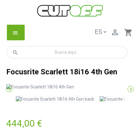

shopping_cart
menu
search
Focusrite Scarlett 18i16 4th Gen


444,00 €