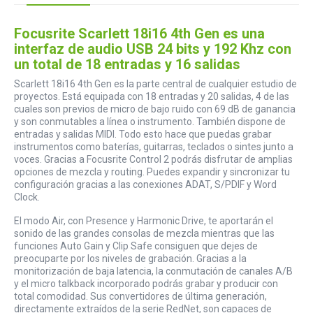
Focusrite Scarlett 18i16 4th Gen es una
interfaz de audio USB 24 bits y 192 Khz con
un total de 18 entradas y 16 salidas
Scarlett 18i16 4th Gen es la parte central de cualquier estudio de
proyectos. Está equipada con 18 entradas y 20 salidas, 4 de las
cuales son previos de micro de bajo ruido con 69 dB de ganancia
y son conmutables a línea o instrumento. También dispone de
entradas y salidas MIDI. Todo esto hace que puedas grabar
instrumentos como baterías, guitarras, teclados o sintes junto a
voces. Gracias a Focusrite Control 2 podrás disfrutar de amplias
opciones de mezcla y routing. Puedes expandir y sincronizar tu
configuración gracias a las conexiones ADAT, S/PDIF y Word
Clock.
El modo Air, con Presence y Harmonic Drive, te aportarán el
sonido de las grandes consolas de mezcla mientras que las
funciones Auto Gain y Clip Safe consiguen que dejes de
preocuparte por los niveles de grabación. Gracias a la
monitorización de baja latencia, la conmutación de canales A/B
y el micro talkback incorporado podrás grabar y producir con
total comodidad. Sus convertidores de última generación,
directamente extraídos de la serie RedNet, son capaces de