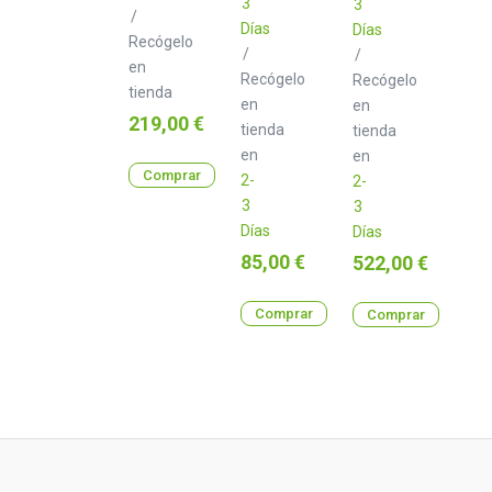
3
3
/
Días
Días
Recógelo
/
/
en
Recógelo
Recógelo
tienda
en
en
Precio
219,00 €
tienda
tienda
en
en
Comprar
2-
2-
3
3
Días
Días
Precio
85,00 €
Precio
522,00 €
Comprar
Comprar