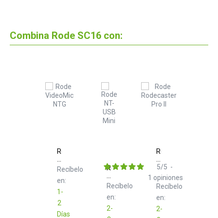
Combina Rode SC16 con:
Rode
Rode
VideoMic
Rodecaster
NTG
Pro
5
/
5
-
Rode
Recíbelo
II
NT-
1
opiniones
en:
Black
USB
Recíbelo
Recíbelo
Mini
1-
en:
en:
2
2-
2-
Días