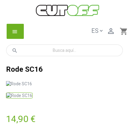

shopping_cart
menu
search
Rode SC16
14,90 €