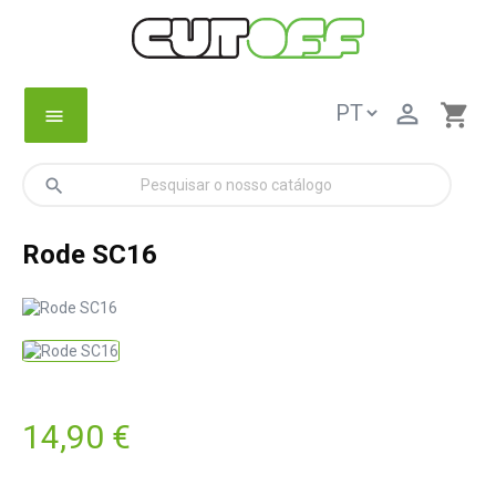

shopping_cart
menu
search
Rode SC16
14,90 €