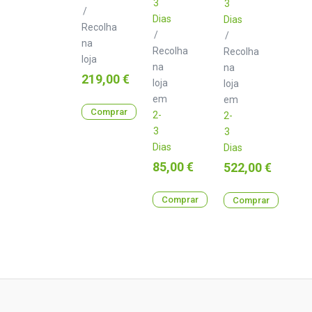
3
3
/
Dias
Dias
Recolha
/
/
na
Recolha
Recolha
loja
na
na
Preço
219,00 €
loja
loja
em
em
Comprar
2-
2-
3
3
Dias
Dias
Preço
85,00 €
Preço
522,00 €
Comprar
Comprar