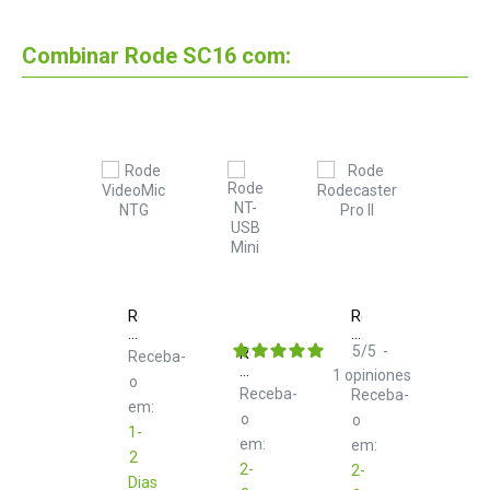
Combinar Rode SC16 com:
Rode
Rode
VideoMic
Rodecaster
NTG
Pro
5
/
5
-
Rode
Receba-
II
NT-
1
opiniones
o
USB
Receba-
Receba-
Mini
em:
o
o
1-
em:
em:
2
2-
2-
Dias