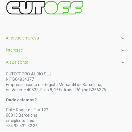

A nossa empresa

Interesse

A sua conta
CUTOFF PRO AUDIO SLU
NIF B64834377
Empresa inscrita no Registo Mercantil de Barcelona,
no Volume 40533, Folio 8, 1ª Entrada, Página B366375.
Onde estamos?
Calle Roger de Flor 122
08013 Barcelona
info@cutoff.es
+34 93 532 32 36