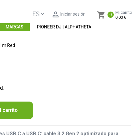

Mi carrito
shopping_cart
Iniciar sesión
0
0,00 €
MARCAS
PIONEER DJ | ALPHATHETA
 1m Red
d.
l carrito
s USB‑C a USB‑C: cable 3.2 Gen 2 optimizado para