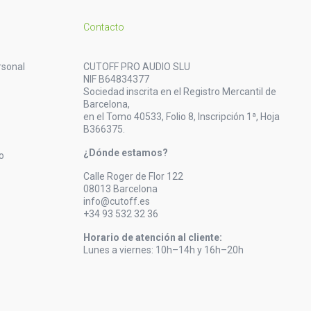
Contacto
rsonal
CUTOFF PRO AUDIO SLU
NIF B64834377
Sociedad inscrita en el Registro Mercantil de
Barcelona,
en el Tomo 40533, Folio 8, Inscripción 1ª, Hoja
B366375.
¿Dónde estamos?
o
Calle Roger de Flor 122
08013 Barcelona
info@cutoff.es
+34 93 532 32 36
Horario de atención al cliente:
Lunes a viernes: 10h–14h y 16h–20h