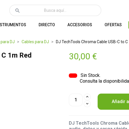
search
NSTRUMENTOS
DIRECTO
ACCESORIOS
OFERTAS
 para DJ
Cables para DJ
DJ TechTools Chroma Cable USB-C to C
 C 1m Red
30,00 €
Sin Stock.
Consulta la disponibilida
Añadir a
DJ TechTools Chroma Cable
audio, datos y carga rápida