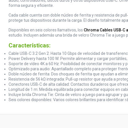
audio, controladores, discos duros y otros dispositivos USB‑C. Of
forma segura y eficiente.
Cada cable cuenta con doble núcleo de ferrita y resistencia de pull
protege tus dispositivos durante la carga. El diseño totalmente apa
Disponibles en seis colores llamativos, los
Chroma Cables USB‑C 
estudio. Incluyen además una brida de velcro Chroma Tie a juego pa
Características:
Cable USB‑C 3.2 Gen 2: Hasta 10 Gbps de velocidad de transferencia
Power Delivery hasta 100 W: Permite alimentar y cargar portátiles, 
Soporte de vídeo 4K a 60 Hz: Posibilidad de conectar monitores y p
Optimizado para audio: Apantallado completo para proteger frente a
Doble núcleo de ferrita: Dos choques de ferrita que ayudan a elimin
Resistencia de 56 kΩ integrada: Pull‑up resistor que ayuda a prote
Conectores USB‑C de alta calidad: Contactos duraderos que ofrecen 
Longitud de 1 m: Medida equilibrada para conectar equipos en cab
Incluye brida Chroma Tie: Cinta de velcro a juego para agrupar y gu
Seis colores disponibles: Varios colores brillantes para identifica