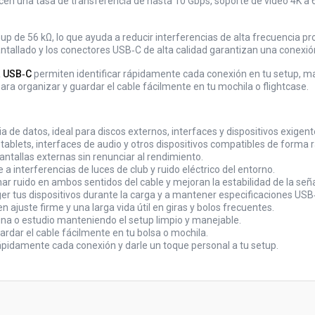
recen una tasa de transferencia de hasta 10 Gbps, soporte de vídeo 4K a
‑up de 56 kΩ, lo que ayuda a reducir interferencias de alta frecuencia pr
ntallado y los conectores USB‑C de alta calidad garantizan una conexión f
a USB‑C
permiten identificar rápidamente cada conexión en tu setup, 
ra organizar y guardar el cable fácilmente en tu mochila o flightcase.
 de datos, ideal para discos externos, interfaces y dispositivos exigent
tablets, interfaces de audio y otros dispositivos compatibles de forma 
antallas externas sin renunciar al rendimiento.
 interferencias de luces de club y ruido eléctrico del entorno.
ar ruido en ambos sentidos del cable y mejoran la estabilidad de la seña
ger tus dispositivos durante la carga y a mantener especificaciones USB
ajuste firme y una larga vida útil en giras y bolos frecuentes.
ina o estudio manteniendo el setup limpio y manejable.
ardar el cable fácilmente en tu bolsa o mochila.
r rápidamente cada conexión y darle un toque personal a tu setup.