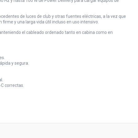
 60 Hz y hasta 100 W de Power Delivery para cargar equipos de
ocedentes de luces de club y otras fuentes eléctricas, a la vez que
irme y una larga vida útil incluso en uso intensivo.
manteniendo el cableado ordenado tanto en cabina como en
es.
rápida y segura.
l.
‑C correctas.