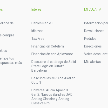
os
Interés
MI CUENTA
olítica de
Cables Neo d+
Información pe
Idiomas
Devoluciones
de compra
Tax Free
Pedidos
Financiación Cetelem
Direcciones
okies
Financiación con Aplazame
Vales descuent
vemos tus
Descubre el catálogo de Solid
Mis alertas
respuestas más
State Logic en Cutoff
Barcelona
Descubre las MPC de Akai en
Cutoff
Universal Audio Apollo X
Gen2: Nuevos Bundles UAD
Analog Classics y Analog
Classics Pro