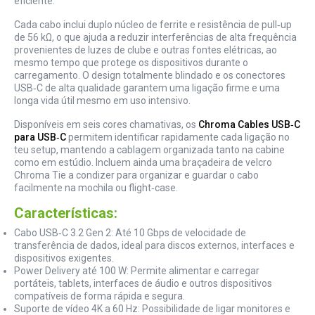
eficiente.
Cada cabo inclui duplo núcleo de ferrite e resistência de pull‑up
de 56 kΩ, o que ajuda a reduzir interferências de alta frequência
provenientes de luzes de clube e outras fontes elétricas, ao
mesmo tempo que protege os dispositivos durante o
carregamento. O design totalmente blindado e os conectores
USB‑C de alta qualidade garantem uma ligação firme e uma
longa vida útil mesmo em uso intensivo.
Disponíveis em seis cores chamativas, os
Chroma Cables USB‑C
para USB‑C
permitem identificar rapidamente cada ligação no
teu setup, mantendo a cablagem organizada tanto na cabine
como em estúdio. Incluem ainda uma braçadeira de velcro
Chroma Tie a condizer para organizar e guardar o cabo
facilmente na mochila ou flight‑case.
Características:
Cabo USB‑C 3.2 Gen 2: Até 10 Gbps de velocidade de
transferência de dados, ideal para discos externos, interfaces e
dispositivos exigentes.
Power Delivery até 100 W: Permite alimentar e carregar
portáteis, tablets, interfaces de áudio e outros dispositivos
compatíveis de forma rápida e segura.
Suporte de vídeo 4K a 60 Hz: Possibilidade de ligar monitores e