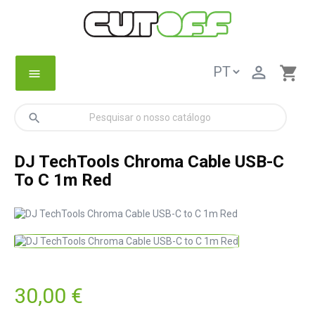

shopping_cart
menu
search
DJ TechTools Chroma Cable USB-C
To C 1m Red
30,00 €