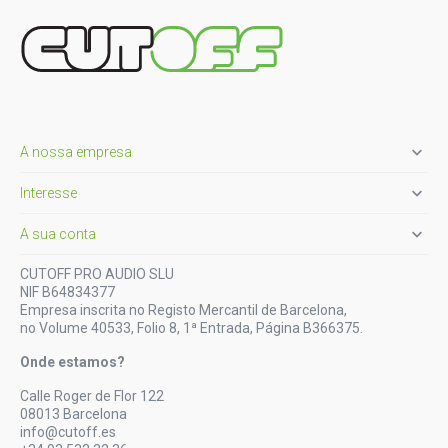

A nossa empresa

Interesse

A sua conta
CUTOFF PRO AUDIO SLU
NIF B64834377
Empresa inscrita no Registo Mercantil de Barcelona,
no Volume 40533, Folio 8, 1ª Entrada, Página B366375.
Onde estamos?
Calle Roger de Flor 122
08013 Barcelona
info@cutoff.es